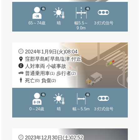
他
他
65～74歳
晴
幅5.5～
３灯式信号
9.0m
2024年1月9日(火)08:04
窪郡早島町早島塩津 付近
人対車両 小破事故
普通乗用車
歩行者
(1)
(2)
死亡
負傷
(0)
(2)
他
他
0～24歳
晴
幅～5.5m
３灯式信号
2023年12月30日(土)02:52