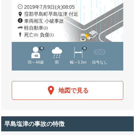
2019年7月9日(火)08:05
窪郡早島町早島塩津 付近
車両相互 小破事故
軽自動車
(2)
死亡
負傷
(0)
(1)
他
他
35～44歳
雨
幅～5.5m
信号なし
地図で見る
早島塩津の事故の特徴