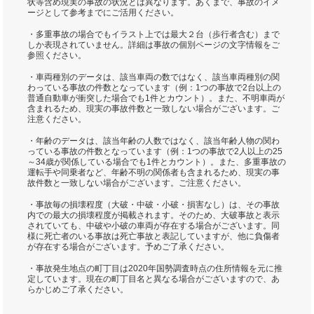
状等含め現実の事故の状況とは異なります。あくまで、事故のイメ
ージとして参考までにご活用ください。
・多重事故の場合でもイラスト上では最大２台（歩行者含む）まで
しか表現されていません。詳細は事故の個別ページの文字情報をご
参照ください。
・車両種別のデータは、該当車両の数ではなく、該当車両種別の関
わっている事故の件数となっています（例：1つの事故で2台以上の
普通自動車が衝突した場合でも1件とカウント）。また、不明車両が
含まれるため、現実の事故件数と一致しない場合がございます。ご
注意ください。
・年齢のデータは、該当年齢の人数ではなく、該当年齢人物の関わ
っている事故の件数となっています（例：1つの事故で2人以上の25
～34歳が関係している場合でも1件とカウント）。また、多重事故の
運転手や同乗者など、年齢不明の関係者も含まれるため、現実の事
故件数と一致しない場合がございます。ご注意ください。
・事故毎の損壊程度（大破・中破・小破・損害なし）は、その事故
内での最大の損壊程度が掲載されます。そのため、大破事故と表示
されていても、中破や小破の車両が存在する場合がございます。同
様に死亡者のいる事故は死亡事故と表記していますが、他に負傷者
が存在する場合がございます。予めご了承ください。
・事故発生地点の町丁目は2020年国勢調査時点の住所情報を元に推
定しています。現在の町丁目名と異なる場合がございますので、あ
らかじめご了承ください。