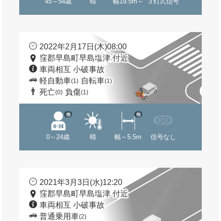
45～54歳
晴
幅19.5m～
３灯式信号
2022年2月17日(木)08:00
窪郡早島町早島塩津 付近
車両相互 小破事故
軽自動車
自転車
(1)
(1)
死亡
負傷
(0)
(1)
他
他
0～24歳
晴
幅～5.5m
信号なし
2021年3月3日(水)12:20
窪郡早島町早島塩津 付近
車両相互 小破事故
普通乗用車
(2)