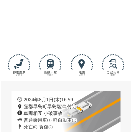
都道府県
沿線・駅
地図
こだわり
で探す
で探す
で探す
条件
2024年8月1日(木)16:59
窪郡早島町早島塩津 付近
車両相互 小破事故
普通乗用車
軽自動車
(1)
(1)
死亡
負傷
(0)
(2)