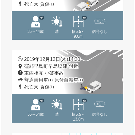
死亡
負傷
(0)
(1)
他
他
35～44歳
晴
幅5.5～
信号なし
9.0m
2019年12月12日(木)14:20
窪郡早島町早島塩津 付近
車両相互 小破事故
普通乗用車
原付自転車
(1)
(1)
死亡
負傷
(0)
(1)
他
他
55～64歳
晴
幅5.5～
信号なし
13.0m