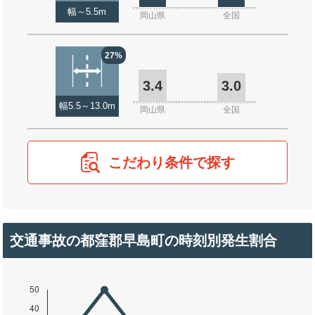
幅～5.5m
岡山県
全国
27%
3.4
3.0
幅5.5～13.0m
岡山県
全国
こだわり条件で探す
交通事故の都窪郡早島町の時刻別発生割合