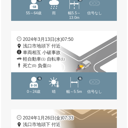
55～64歳
雨
幅5.5～
信号なし
13.0m
2024年3月13日(水)07:50
浅口市地頭下 付近
車両相互 小破事故
軽自動車
自転車
(1)
(1)
死亡
負傷
(0)
(1)
他
他
0～24歳
晴
幅～5.5m
信号なし
2024年1月26日(金)07:33
浅口市地頭下 付近