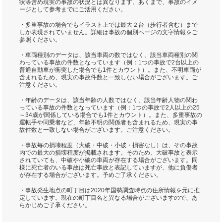
状等含め現実の事故の状況とは異なります。あくまで、事故のイメ
ージとして参考までにご活用ください。
・多重事故の場合でもイラスト上では最大２台（歩行者含む）まで
しか表現されていません。詳細は事故の個別ページの文字情報をご
参照ください。
・車両種別のデータは、該当車両の数ではなく、該当車両種別の関
わっている事故の件数となっています（例：1つの事故で2台以上の
普通自動車が衝突した場合でも1件とカウント）。また、不明車両が
含まれるため、現実の事故件数と一致しない場合がございます。ご
注意ください。
・年齢のデータは、該当年齢の人数ではなく、該当年齢人物の関わ
っている事故の件数となっています（例：1つの事故で2人以上の25
～34歳が関係している場合でも1件とカウント）。また、多重事故の
運転手や同乗者など、年齢不明の関係者も含まれるため、現実の事
故件数と一致しない場合がございます。ご注意ください。
・事故毎の損壊程度（大破・中破・小破・損害なし）は、その事故
内での最大の損壊程度が掲載されます。そのため、大破事故と表示
されていても、中破や小破の車両が存在する場合がございます。同
様に死亡者のいる事故は死亡事故と表記していますが、他に負傷者
が存在する場合がございます。予めご了承ください。
・事故発生地点の町丁目は2020年国勢調査時点の住所情報を元に推
定しています。現在の町丁目名と異なる場合がございますので、あ
らかじめご了承ください。