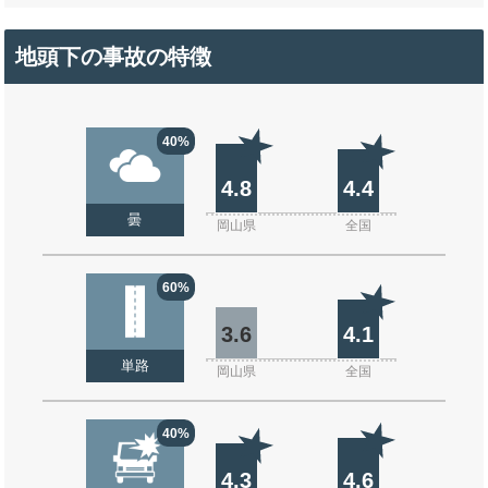
地頭下の事故の特徴
40%
4.8
4.4
曇
岡山県
全国
60%
3.6
4.1
単路
岡山県
全国
40%
4.3
4.6