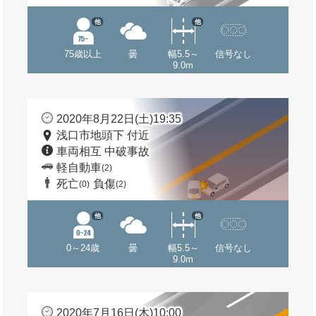
他
他
75歳以上
曇
幅5.5～
信号なし
9.0m
2020年8月22日(土)19:35
浅口市地頭下 付近
車両相互 中破事故
軽自動車
(2)
死亡
負傷
(0)
(2)
他
他
0～24歳
曇
幅5.5～
信号なし
9.0m
2020年7月16日(木)10:00