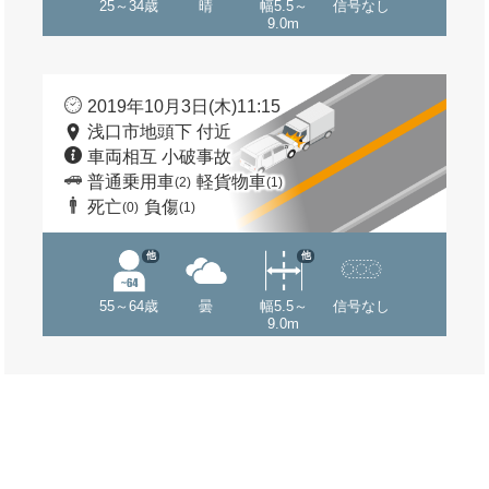
25～34歳
晴
幅5.5～
信号なし
9.0m
2019年10月3日(木)11:15
浅口市地頭下 付近
車両相互 小破事故
普通乗用車
軽貨物車
(2)
(1)
死亡
負傷
(0)
(1)
他
他
55～64歳
曇
幅5.5～
信号なし
9.0m