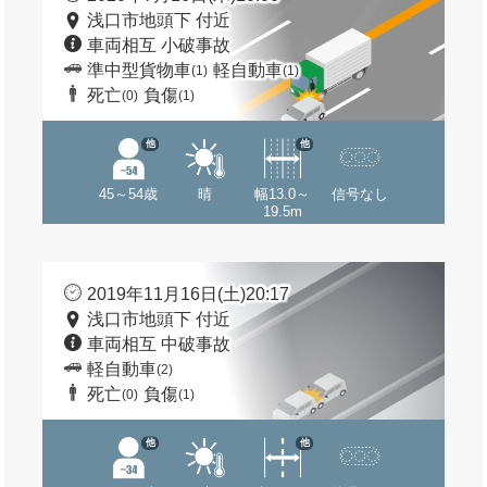
浅口市地頭下 付近
車両相互 小破事故
準中型貨物車
軽自動車
(1)
(1)
死亡
負傷
(0)
(1)
他
他
45～54歳
晴
幅13.0～
信号なし
19.5m
2019年11月16日(土)20:17
浅口市地頭下 付近
車両相互 中破事故
軽自動車
(2)
死亡
負傷
(0)
(1)
他
他