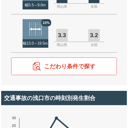
幅5.5～9.0m
岡山県
全国
10%
3.3
3.2
幅13.0～19.5m
岡山県
全国
こだわり条件で探す
交通事故の浅口市の時刻別発生割合