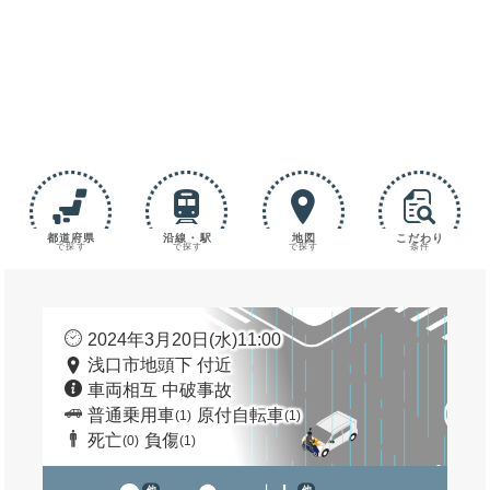
都道府県
沿線・駅
地図
こだわり
で探す
で探す
で探す
条件
2024年3月20日(水)11:00
浅口市地頭下 付近
車両相互 中破事故
普通乗用車
原付自転車
(1)
(1)
死亡
負傷
(0)
(1)
他
他