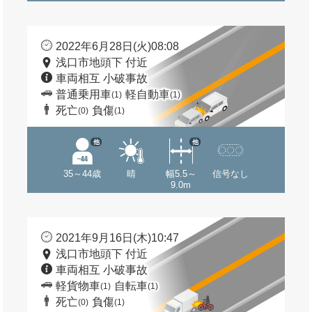
2022年6月28日(火)08:08
浅口市地頭下 付近
車両相互 小破事故
普通乗用車
軽自動車
(1)
(1)
死亡
負傷
(0)
(1)
他
他
35～44歳
晴
幅5.5～
信号なし
9.0m
2021年9月16日(木)10:47
浅口市地頭下 付近
車両相互 小破事故
軽貨物車
自転車
(1)
(1)
死亡
負傷
(0)
(1)