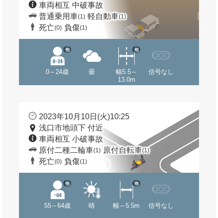
車両相互 中破事故
普通乗用車
軽自動車
(1)
(1)
死亡
負傷
(0)
(1)
他
他
0～24歳
曇
幅5.5～
信号なし
13.0m
2023年10月10日(火)10:25
浅口市地頭下 付近
車両相互 小破事故
原付二種二輪車
原付自転車
(1)
(1)
死亡
負傷
(0)
(1)
他
他
55～64歳
晴
幅～5.5m
信号なし