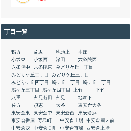
丁目一覧
鴨方
益坂
地頭上
本庄
小坂東
小坂西
深田
六条院西
六条院中
六条院東
みどりケ丘一丁目
みどりケ丘二丁目
みどりケ丘三丁目
みどりケ丘四丁目
鳩ケ丘一丁目
鳩ケ丘二丁目
鳩ケ丘三丁目
鳩ケ丘四丁目
上竹
下竹
八重
占見新田
占見
地頭下
佐方
須恵
大谷
東安倉大谷
東安倉東
東安倉中
東安倉西
東安倉浜
東安倉番屋
寄島町
中安倉上場
中安倉岡ノ前
中安倉戎
中安倉長町
中安倉市場
西安倉上場