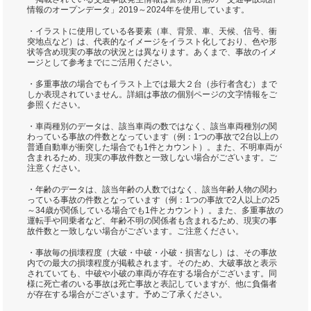
情報のオープンデータ」2019～2024年を使用しています。
・イラストに使用している各要素（車、背景、車、天候、信号、衝
突地点など）は、代表的なイメージをイラスト化しており、色や形
状等含め現実の事故の状況とは異なります。あくまで、事故のイメ
ージとして参考までにご活用ください。
・多重事故の場合でもイラスト上では最大２台（歩行者含む）まで
しか表現されていません。詳細は事故の個別ページの文字情報をご
参照ください。
・車両種別のデータは、該当車両の数ではなく、該当車両種別の関
わっている事故の件数となっています（例：1つの事故で2台以上の
普通自動車が衝突した場合でも1件とカウント）。また、不明車両が
含まれるため、現実の事故件数と一致しない場合がございます。ご
注意ください。
・年齢のデータは、該当年齢の人数ではなく、該当年齢人物の関わ
っている事故の件数となっています（例：1つの事故で2人以上の25
～34歳が関係している場合でも1件とカウント）。また、多重事故の
運転手や同乗者など、年齢不明の関係者も含まれるため、現実の事
故件数と一致しない場合がございます。ご注意ください。
・事故毎の損壊程度（大破・中破・小破・損害なし）は、その事故
内での最大の損壊程度が掲載されます。そのため、大破事故と表示
されていても、中破や小破の車両が存在する場合がございます。同
様に死亡者のいる事故は死亡事故と表記していますが、他に負傷者
が存在する場合がございます。予めご了承ください。