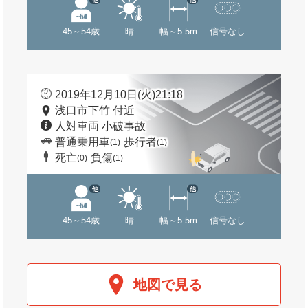
45～54歳
晴
幅～5.5m
信号なし
2019年12月10日(火)21:18
浅口市下竹 付近
人対車両 小破事故
普通乗用車
歩行者
(1)
(1)
死亡
負傷
(0)
(1)
他
他
45～54歳
晴
幅～5.5m
信号なし
地図で見る