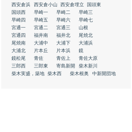
西安倉浜
西安倉小山
西安倉埋立
国頭東
国頭西
早崎一
早崎二
早崎三
早崎四
早崎五
早崎六
早崎七
宮通一
宮通二
宮通三
山根
宮通四
福井南
福井北
尾焼北
尾焼南
大浦中
大浦下
大浦浜
大浦北
片本丘
片本浜
鏡
鏡松尾
青佐
青佐上
青佐大原
三郎西
三郎東
寄島新開
柴木新川
柴木実盛，築地
柴木西
柴木根奥
中新開団地