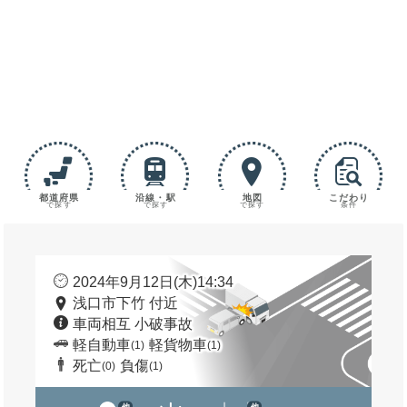
都道府県
沿線・駅
地図
こだわり
で探す
で探す
で探す
条件
2024年9月12日(木)14:34
浅口市下竹 付近
車両相互 小破事故
軽自動車
軽貨物車
(1)
(1)
死亡
負傷
(0)
(1)
他
他