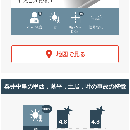
死亡
負傷
(0)
(1)
他
他
25～34歳
晴
幅5.5～
信号なし
9.0m
地図で見る
粟井中亀の甲西，蔭平，土居，叶の事故の特徴
100%
4.8
4.8