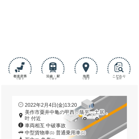
都道府県
沿線・駅
地図
こだわり
で探す
で探す
で探す
条件
2022年2月4日(金)13:20
美作市粟井中亀の甲西，蔭平，土居，
叶 付近
車両相互 中破事故
中型貨物車
普通乗用車
(1)
(1)