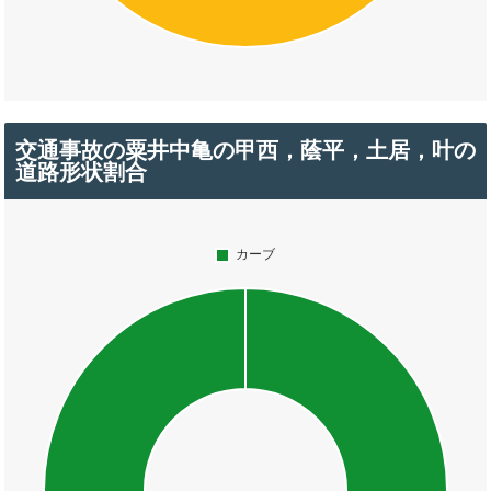
交通事故の粟井中亀の甲西，蔭平，土居，叶の
道路形状割合