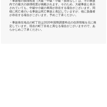
・事故毎の損壊程度（大破・中破・小破・損害なし）は、その事故
内での最大の損壊程度が掲載されます。そのため、大破事故と表示
されていても、中破や小破の車両が存在する場合がございます。同
様に死亡者のいる事故は死亡事故と表記していますが、他に負傷者
が存在する場合がございます。予めご了承ください。
・事故発生地点の町丁目は2020年国勢調査時点の住所情報を元に推
定しています。現在の町丁目名と異なる場合がございますので、あ
らかじめご了承ください。