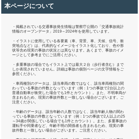
本ページについて
・掲載されている交通事故発生情報は警察庁公開の「交通事故統計
情報のオープンデータ」2019～2024年を使用しています。
・イラストに使用している各要素（車、背景、車、天候、信号、衝
突地点など）は、代表的なイメージをイラスト化しており、色や形
状等含め現実の事故の状況とは異なります。あくまで、事故のイメ
ージとして参考までにご活用ください。
・多重事故の場合でもイラスト上では最大２台（歩行者含む）まで
しか表現されていません。詳細は事故の個別ページの文字情報をご
参照ください。
・車両種別のデータは、該当車両の数ではなく、該当車両種別の関
わっている事故の件数となっています（例：1つの事故で2台以上の
普通自動車が衝突した場合でも1件とカウント）。また、不明車両が
含まれるため、現実の事故件数と一致しない場合がございます。ご
注意ください。
・年齢のデータは、該当年齢の人数ではなく、該当年齢人物の関わ
っている事故の件数となっています（例：1つの事故で2人以上の25
～34歳が関係している場合でも1件とカウント）。また、多重事故の
運転手や同乗者など、年齢不明の関係者も含まれるため、現実の事
故件数と一致しない場合がございます。ご注意ください。