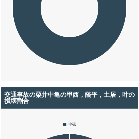
交通事故の粟井中亀の甲西，蔭平，土居，叶の
損壊割合