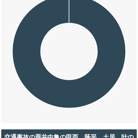
交通事故の粟井中亀の甲西，蔭平，土居，叶の