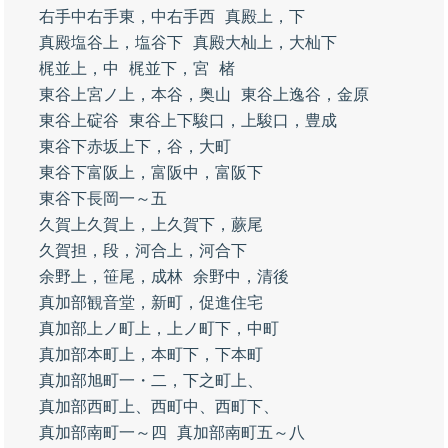
右手中右手東，中右手西
真殿上，下
真殿塩谷上，塩谷下
真殿大杣上，大杣下
梶並上，中
梶並下，宮
楮
東谷上宮ノ上，本谷，奥山
東谷上逸谷，金原
東谷上碇谷
東谷上下駿口，上駿口，豊成
東谷下赤坂上下，谷，大町
東谷下富阪上，富阪中，富阪下
東谷下長岡一～五
久賀上久賀上，上久賀下，蕨尾
久賀担，段，河合上，河合下
余野上，笹尾，成林
余野中，清後
真加部観音堂，新町，促進住宅
真加部上ノ町上，上ノ町下，中町
真加部本町上，本町下，下本町
真加部旭町一・二，下之町上、
真加部西町上、西町中、西町下、
真加部南町一～四
真加部南町五～八