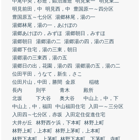
中尾中央，杉逧，鍛治屋逧
明見東一
明見東二
明見前田，中
明見西，中
豊国原一～四分区
豊国原五～七分区
湯郷林尾，湯の一
湯郷林尾，湯の一，あけぼの
湯郷あけぼの，みずほ
湯郷朝日，みすほ
湯郷朝日
湯郷湯の二
湯郷湯の四，湯の三西
湯郷下住宅，湯の三東，朝日
湯郷湯の三東西，湯の五
湯郷日の出，花園，湯の四
湯郷湯の五，湯の二
位田平田，うなて，新生，さこ
位田片山，中田，勝間
金原
稲穂
長内
則平
青木
殿所
北坂
下大谷
奥大谷
中山上，中，下
中山上，中，福田
中山福田住宅
入田一～三分区
入田四～七分区，赤坂
入田定住促進住宅
大井が丘
林野西ケ浜，下本町
林野上町
林野上町，上本町
林野上茅町，上本町
林野下本町，上茅町
林野下本町，下茅町，寺町