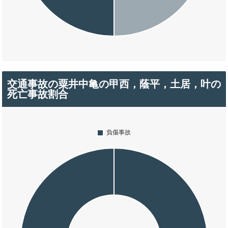
交通事故の粟井中亀の甲西，蔭平，土居，叶の
死亡事故割合