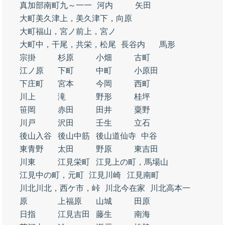
真加部南町九～一一
河内
矢田
大町美久津上，美久津下，向原
大町福山，宮ノ前上，宮ノ
大町中，干尾，共栄，松尾
長谷内
馬形
宗掛
杉原
小畑
古町
江ノ原
下町
中町
小原田
下庄町
宮本
今岡
西町
川上
滝
野形
桂坪
笹岡
赤田
田井
粟野
川戸
沢田
壬生
立石
後山入谷
後山中筋
後山道仙寺
中谷
東青野
太田
野原
東吉田
川東
江見栄町
江見上の町，馬場山
江見中の町，元町
江見川崎
江見南町
川北川北，西ケ市，峠
川北今在家
川北高本一
原
上福原
山城
田原
日指
江見吉田
藤生
南海