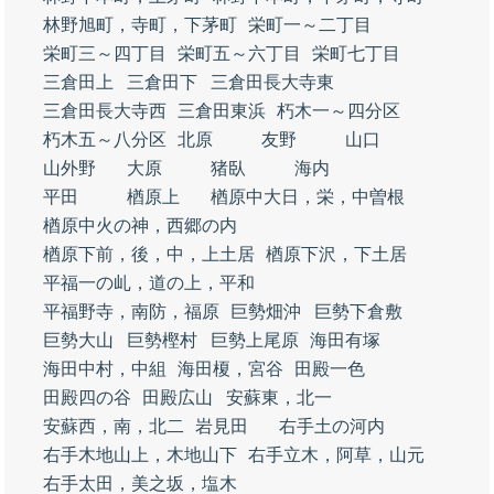
林野旭町，寺町，下茅町
栄町一～二丁目
栄町三～四丁目
栄町五～六丁目
栄町七丁目
三倉田上
三倉田下
三倉田長大寺東
三倉田長大寺西
三倉田東浜
朽木一～四分区
朽木五～八分区
北原
友野
山口
山外野
大原
猪臥
海内
平田
楢原上
楢原中大日，栄，中曽根
楢原中火の神，西郷の内
楢原下前，後，中，上土居
楢原下沢，下土居
平福一の乢，道の上，平和
平福野寺，南防，福原
巨勢畑沖
巨勢下倉敷
巨勢大山
巨勢樫村
巨勢上尾原
海田有塚
海田中村，中組
海田榎，宮谷
田殿一色
田殿四の谷
田殿広山
安蘇東，北一
安蘇西，南，北二
岩見田
右手土の河内
右手木地山上，木地山下
右手立木，阿草，山元
右手太田，美之坂，塩木