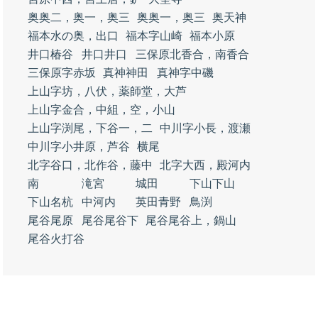
奥奥二，奥一，奥三
奥奥一，奥三
奥天神
福本水の奥，出口
福本字山崎
福本小原
井口椿谷
井口井口
三保原北香合，南香合
三保原字赤坂
真神神田
真神字中磯
上山字坊，八伏，薬師堂，大芦
上山字金合，中組，空，小山
上山字渕尾，下谷一，二
中川字小長，渡瀬
中川字小井原，芦谷
横尾
北字谷口，北作谷，藤中
北字大西，殿河内
南
滝宮
城田
下山下山
下山名杭
中河内
英田青野
鳥渕
尾谷尾原
尾谷尾谷下
尾谷尾谷上，鍋山
尾谷火打谷