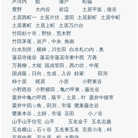
芦河内
鯰
瀬戸
松脇
豊野
大内谷
岩辺
土居平坂，後谷
土居西町一
土居片伏，渡田
土居新町
土居中町
土居裏町
土居上町
土居万の台
竹田杉ケ市，野快，荒木野
竹田茅尾，岩戸，中央
角南
白水別所，横林，川生田
白水札の内，奥
蓮花寺後谷
蓮花寺蓮花寺東中西
万善
万善柳，大槌
国貞管田，西の坊，中尾
国貞蔭，日向，生成，入谷
鈴家
田渕
柿ケ原
梶原
小房
小野東谷
小野西谷
小野横田，亀の甲東，藤生谷
粟井中亀の甲西，蔭平，土居，叶
粟井中猪寄
粟井中四ッ角，田渕，市場
鷺巣藤生谷
鷺巣本谷，土師，市場
豆田
小ノ谷
山手山手住宅
山手
五名金子
五名志越
五名横山，石ヶ谷
五名東五名
宮原小滝，峠
宮原中西，宮土居，鈩
大聖寺