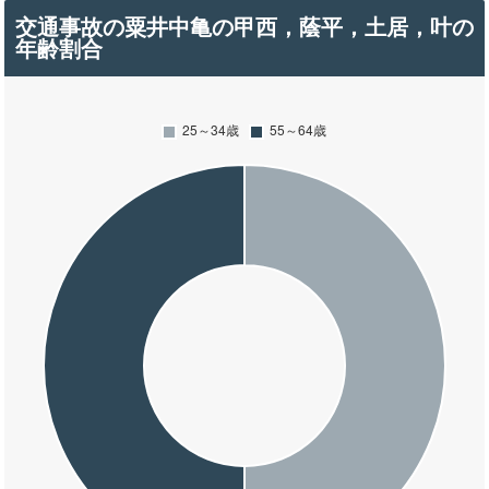
交通事故の粟井中亀の甲西，蔭平，土居，叶の
年齢割合