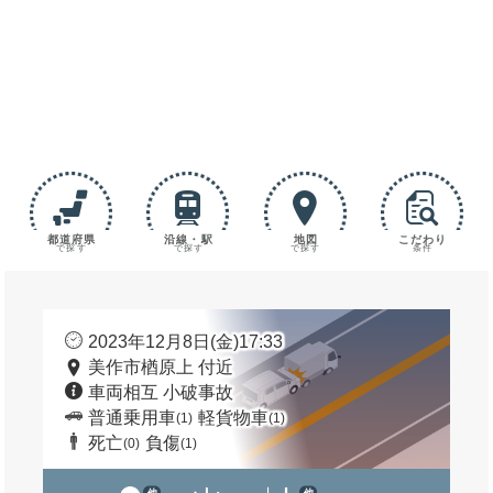
都道府県
沿線・駅
地図
こだわり
で探す
で探す
で探す
条件
2023年12月8日(金)17:33
美作市楢原上 付近
車両相互 小破事故
普通乗用車
軽貨物車
(1)
(1)
死亡
負傷
(0)
(1)
他
他