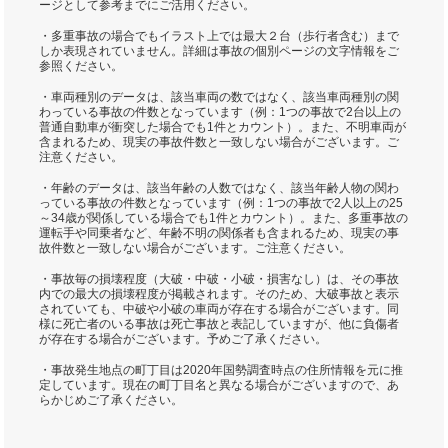
ージとして参考までにご活用ください。
・多重事故の場合でもイラスト上では最大２台（歩行者含む）まで
しか表現されていません。詳細は事故の個別ページの文字情報をご
参照ください。
・車両種別のデータは、該当車両の数ではなく、該当車両種別の関
わっている事故の件数となっています（例：1つの事故で2台以上の
普通自動車が衝突した場合でも1件とカウント）。また、不明車両が
含まれるため、現実の事故件数と一致しない場合がございます。ご
注意ください。
・年齢のデータは、該当年齢の人数ではなく、該当年齢人物の関わ
っている事故の件数となっています（例：1つの事故で2人以上の25
～34歳が関係している場合でも1件とカウント）。また、多重事故の
運転手や同乗者など、年齢不明の関係者も含まれるため、現実の事
故件数と一致しない場合がございます。ご注意ください。
・事故毎の損壊程度（大破・中破・小破・損害なし）は、その事故
内での最大の損壊程度が掲載されます。そのため、大破事故と表示
されていても、中破や小破の車両が存在する場合がございます。同
様に死亡者のいる事故は死亡事故と表記していますが、他に負傷者
が存在する場合がございます。予めご了承ください。
・事故発生地点の町丁目は2020年国勢調査時点の住所情報を元に推
定しています。現在の町丁目名と異なる場合がございますので、あ
らかじめご了承ください。