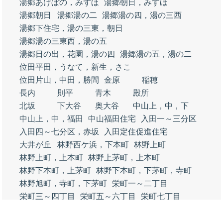
湯郷あけぼの，みずほ
湯郷朝日，みすほ
湯郷朝日
湯郷湯の二
湯郷湯の四，湯の三西
湯郷下住宅，湯の三東，朝日
湯郷湯の三東西，湯の五
湯郷日の出，花園，湯の四
湯郷湯の五，湯の二
位田平田，うなて，新生，さこ
位田片山，中田，勝間
金原
稲穂
長内
則平
青木
殿所
北坂
下大谷
奥大谷
中山上，中，下
中山上，中，福田
中山福田住宅
入田一～三分区
入田四～七分区，赤坂
入田定住促進住宅
大井が丘
林野西ケ浜，下本町
林野上町
林野上町，上本町
林野上茅町，上本町
林野下本町，上茅町
林野下本町，下茅町，寺町
林野旭町，寺町，下茅町
栄町一～二丁目
栄町三～四丁目
栄町五～六丁目
栄町七丁目
三倉田上
三倉田下
三倉田長大寺東
三倉田長大寺西
三倉田東浜
朽木一～四分区