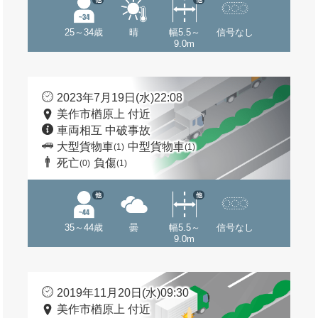
25～34歳
晴
幅5.5～
信号なし
9.0m
2023年7月19日(水)22:08
美作市楢原上 付近
車両相互 中破事故
大型貨物車
中型貨物車
(1)
(1)
死亡
負傷
(0)
(1)
他
他
35～44歳
曇
幅5.5～
信号なし
9.0m
2019年11月20日(水)09:30
美作市楢原上 付近