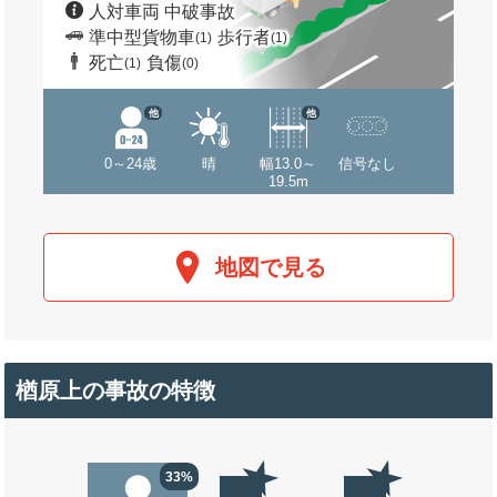
人対車両 中破事故
準中型貨物車
歩行者
(1)
(1)
死亡
負傷
(1)
(0)
他
他
0～24歳
晴
幅13.0～
信号なし
19.5m
地図で見る
楢原上の事故の特徴
33%