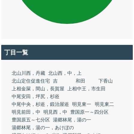
丁目一覧
北山川西，丹藏
北山西，中，上
北山定住促進住宅
吉
和田
下香山
上相金屎，間山，長賀屋
上相中王，市生田
中尾安田，坪尻，杉逧
中尾中央，杉逧，鍛治屋逧
明見東一
明見東二
明見前田，中
明見西，中
豊国原一～四分区
豊国原五～七分区
湯郷林尾，湯の一
湯郷林尾，湯の一，あけぼの