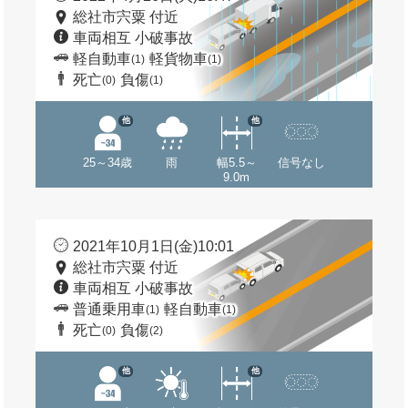
総社市宍粟 付近
車両相互 小破事故
軽自動車
軽貨物車
(1)
(1)
死亡
負傷
(0)
(1)
他
他
25～34歳
雨
幅5.5～
信号なし
9.0m
2021年10月1日(金)10:01
総社市宍粟 付近
車両相互 小破事故
普通乗用車
軽自動車
(1)
(1)
死亡
負傷
(0)
(2)
他
他