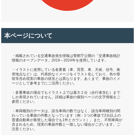
本ページについて
・掲載されている交通事故発生情報は警察庁公開の「交通事故統計
情報のオープンデータ」2019～2024年を使用しています。
・イラストに使用している各要素（車、背景、車、天候、信号、衝
突地点など）は、代表的なイメージをイラスト化しており、色や形
状等含め現実の事故の状況とは異なります。あくまで、事故のイメ
ージとして参考までにご活用ください。
・多重事故の場合でもイラスト上では最大２台（歩行者含む）まで
しか表現されていません。詳細は事故の個別ページの文字情報をご
参照ください。
・車両種別のデータは、該当車両の数ではなく、該当車両種別の関
わっている事故の件数となっています（例：1つの事故で2台以上の
普通自動車が衝突した場合でも1件とカウント）。また、不明車両が
含まれるため、現実の事故件数と一致しない場合がございます。ご
注意ください。