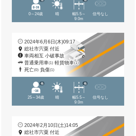
0～24歳
晴
幅5.5～
信号なし
9.0m
2024年6月6日(木)09:17
総社市宍粟 付近
車両相互 小破事故
普通乗用車
軽貨物車
(1)
(1)
死亡
負傷
(0)
(1)
他
他
25～34歳
晴
幅5.5～
信号なし
9.0m
2024年2月10日(土)14:05
総社市宍粟 付近