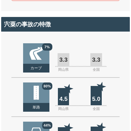
宍粟の事故の特徴
7%
3.3
3.3
カーブ
岡山県
全国
80%
4.5
5.0
単路
岡山県
全国
44%