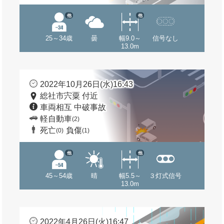
他
他
25～34歳
曇
幅9.0～
信号なし
13.0m
2022年10月26日(水)16:43
総社市宍粟 付近
車両相互 中破事故
軽自動車
(2)
死亡
負傷
(0)
(1)
他
他
45～54歳
晴
幅5.5～
３灯式信号
13.0m
2022年4月26日(火)16:47