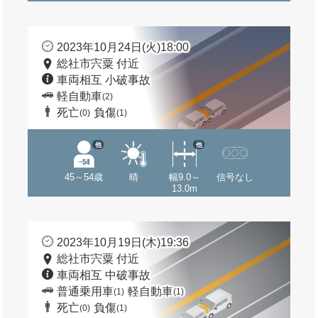
2023年10月24日(火)18:00
総社市宍粟 付近
車両相互 小破事故
軽自動車
(2)
死亡
負傷
(0)
(1)
他
他
45～54歳
晴
幅9.0～
信号なし
13.0m
2023年10月19日(木)19:36
総社市宍粟 付近
車両相互 中破事故
普通乗用車
軽自動車
(1)
(1)
死亡
負傷
(0)
(1)