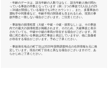
・年齢のデータは、該当年齢の人数ではなく、該当年齢人物の関わ
っている事故の件数となっています（例：1つの事故で2人以上の25
～34歳が関係している場合でも1件とカウント）。また、多重事故の
運転手や同乗者など、年齢不明の関係者も含まれるため、現実の事
故件数と一致しない場合がございます。ご注意ください。
・事故毎の損壊程度（大破・中破・小破・損害なし）は、その事故
内での最大の損壊程度が掲載されます。そのため、大破事故と表示
されていても、中破や小破の車両が存在する場合がございます。同
様に死亡者のいる事故は死亡事故と表記していますが、他に負傷者
が存在する場合がございます。予めご了承ください。
・事故発生地点の町丁目は2020年国勢調査時点の住所情報を元に推
定しています。現在の町丁目名と異なる場合がございますので、あ
らかじめご了承ください。