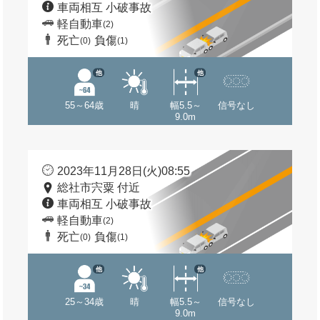
車両相互 小破事故
軽自動車
(2)
死亡
負傷
(0)
(1)
他
他
55～64歳
晴
幅5.5～
信号なし
9.0m
2023年11月28日(火)08:55
総社市宍粟 付近
車両相互 小破事故
軽自動車
(2)
死亡
負傷
(0)
(1)
他
他
25～34歳
晴
幅5.5～
信号なし
9.0m