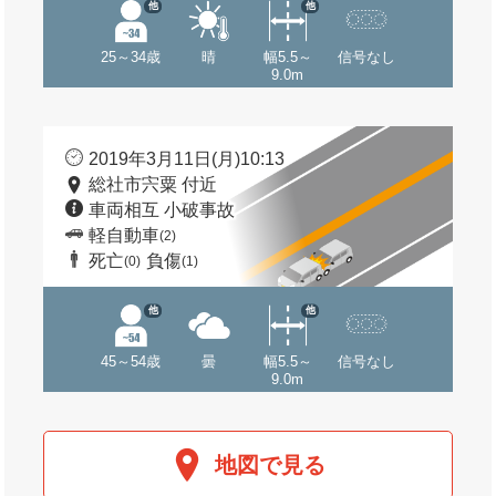
他
他
25～34歳
晴
幅5.5～
信号なし
9.0m
2019年3月11日(月)10:13
総社市宍粟 付近
車両相互 小破事故
軽自動車
(2)
死亡
負傷
(0)
(1)
他
他
45～54歳
曇
幅5.5～
信号なし
9.0m
地図で見る