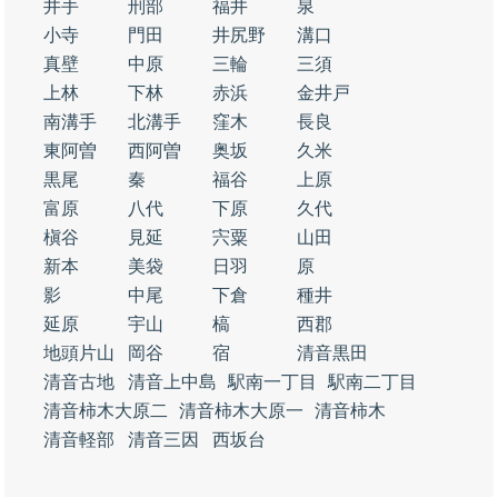
井手
刑部
福井
泉
小寺
門田
井尻野
溝口
真壁
中原
三輪
三須
上林
下林
赤浜
金井戸
南溝手
北溝手
窪木
長良
東阿曽
西阿曽
奥坂
久米
黒尾
秦
福谷
上原
富原
八代
下原
久代
槇谷
見延
宍粟
山田
新本
美袋
日羽
原
影
中尾
下倉
種井
延原
宇山
槁
西郡
地頭片山
岡谷
宿
清音黒田
清音古地
清音上中島
駅南一丁目
駅南二丁目
清音柿木大原二
清音柿木大原一
清音柿木
清音軽部
清音三因
西坂台