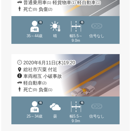
普通乗用車
軽貨物車
軽自動車
(1)
(1)
(1)
死亡
負傷
(0)
(2)
他
他
35～44歳
晴
幅5.5～
信号なし
9.0m
2020年6月11日(木)19:20
総社市宍粟 付近
車両相互 小破事故
軽自動車
(2)
死亡
負傷
(0)
(1)
他
他
25～34歳
曇
幅5.5～
信号なし
9.0m