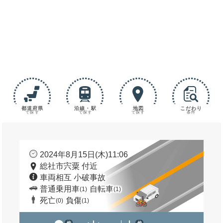
都道府県
沿線・駅
地図
こだわり
で探す
で探す
で探す
条件
2024年8月15日(木)11:06
総社市宍粟 付近
車両相互 小破事故
普通乗用車
自転車
(1)
(1)
死亡
負傷
(0)
(1)
他
他