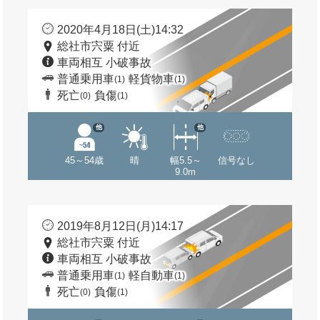
2020年4月18日(土)14:32
総社市宍粟 付近
車両相互 小破事故
普通乗用車
軽貨物車
(1)
(1)
死亡
負傷
(0)
(1)
他
他
45～54歳
晴
幅5.5～
信号なし
9.0m
2019年8月12日(月)14:17
総社市宍粟 付近
車両相互 小破事故
普通乗用車
軽自動車
(1)
(1)
死亡
負傷
(0)
(1)