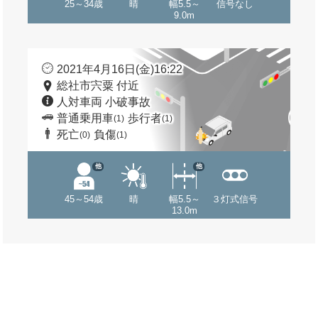
25～34歳
晴
幅5.5～
信号なし
9.0m
2021年4月16日(金)16:22
総社市宍粟 付近
人対車両 小破事故
普通乗用車
歩行者
(1)
(1)
死亡
負傷
(0)
(1)
他
他
45～54歳
晴
幅5.5～
３灯式信号
13.0m