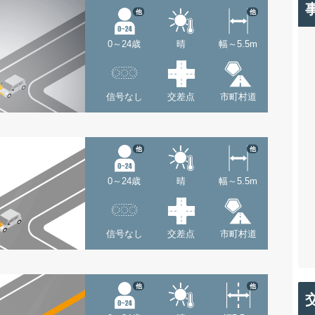
他
他
0～24歳
晴
幅～5.5m
信号なし
交差点
市町村道
他
他
0～24歳
晴
幅～5.5m
信号なし
交差点
市町村道
他
他