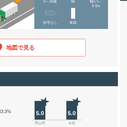
0～24歳
晴
幅5.5～
9.0m
信号なし
単路
地図で見る
33.3%
5.0
5.0
岡山県
全国