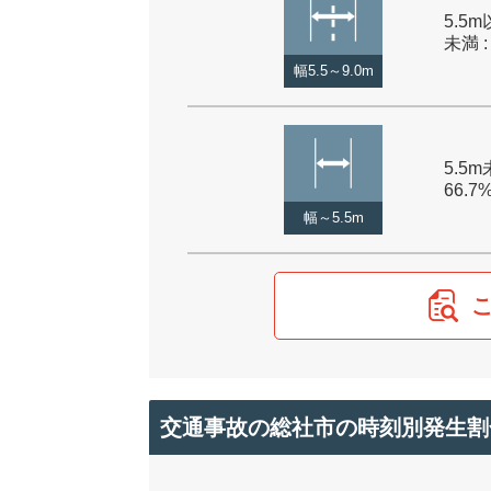
5.5m
未満 :
幅5.5～9.0m
5.5m
66.7
幅～5.5m
交通事故の総社市の時刻別発生割