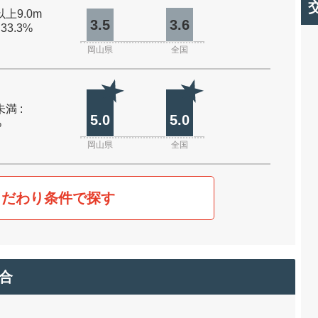
以上9.0m
3.5
3.6
 33.3%
岡山県
全国
未満 :
5.0
5.0
%
岡山県
全国
こだわり条件で探す
合