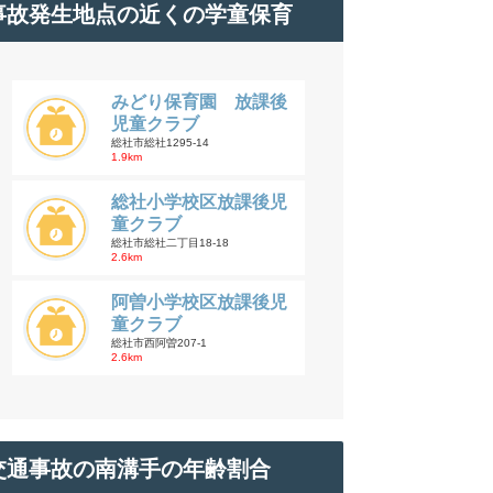
事故発生地点の近くの学童保育
みどり保育園 放課後
児童クラブ
総社市総社1295-14
1.9km
総社小学校区放課後児
童クラブ
総社市総社二丁目18-18
2.6km
阿曽小学校区放課後児
童クラブ
総社市西阿曽207-1
2.6km
交通事故の南溝手の年齢割合