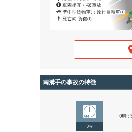
車両相互 小破事故
準中型貨物車
原付自転車
(1)
(1)
死亡
負傷
(0)
(1)
南溝手の事故の特徴
0時 : 
0時