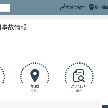
地域で探す
駅・路
通事故情報
地図
こだわり
で探す
条件