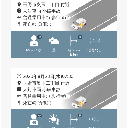
玉野市奥玉二丁目 付近
人対車両 小破事故
普通乗用車
歩行者
(1)
(1)
死亡
負傷
(0)
(1)
他
他
65～74歳
曇
幅3.5～
信号なし
5.5m
2020年9月23日(水)07:30
玉野市奥玉二丁目 付近
人対車両 小破事故
普通乗用車
歩行者
(1)
(1)
死亡
負傷
(0)
(1)
他
他