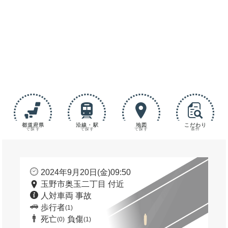
都道府県
沿線・駅
地図
こだわり
で探す
で探す
で探す
条件
2024年9月20日(金)09:50
玉野市奥玉二丁目 付近
人対車両 事故
歩行者
(1)
死亡
負傷
(0)
(1)