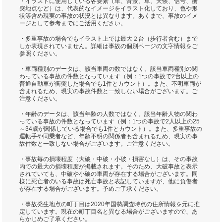
・イラストに使用している各要素（車、背景、車、天候、信号、衝
突地点など）は、代表的なイメージをイラスト化しており、色や形
状等含め現実の事故の状況とは異なります。あくまで、事故のイメ
ージとして参考までにご活用ください。
・多重事故の場合でもイラスト上では最大２台（歩行者含む）まで
しか表現されていません。詳細は事故の個別ページの文字情報をご
参照ください。
・車両種別のデータは、該当車両の数ではなく、該当車両種別の関
わっている事故の件数となっています（例：1つの事故で2台以上の
普通自動車が衝突した場合でも1件とカウント）。また、不明車両が
含まれるため、現実の事故件数と一致しない場合がございます。ご
注意ください。
・年齢のデータは、該当年齢の人数ではなく、該当年齢人物の関わ
っている事故の件数となっています（例：1つの事故で2人以上の25
～34歳が関係している場合でも1件とカウント）。また、多重事故の
運転手や同乗者など、年齢不明の関係者も含まれるため、現実の事
故件数と一致しない場合がございます。ご注意ください。
・事故毎の損壊程度（大破・中破・小破・損害なし）は、その事故
内での最大の損壊程度が掲載されます。そのため、大破事故と表示
されていても、中破や小破の車両が存在する場合がございます。同
様に死亡者のいる事故は死亡事故と表記していますが、他に負傷者
が存在する場合がございます。予めご了承ください。
・事故発生地点の町丁目は2020年国勢調査時点の住所情報を元に推
定しています。現在の町丁目名と異なる場合がございますので、あ
らかじめご了承ください。