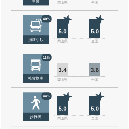
単路
岡山県
全国
40%
5.0
5.0
損壊なし
岡山県
全国
11%
3.4
3.6
軽貨物車
岡山県
全国
44%
5.0
5.0
歩行者
岡山県
全国