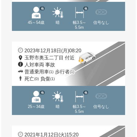
他
他
45～54歳
晴
幅3.5～
信号なし
5.5m
2023年12月18日(月)08:20
玉野市奥玉二丁目 付近
人対車両 事故
普通乗用車
歩行者
(1)
(1)
死亡
負傷
(0)
(1)
他
他
25～34歳
晴
幅3.5～
信号なし
5.5m
2021年1月12日(火)15:20