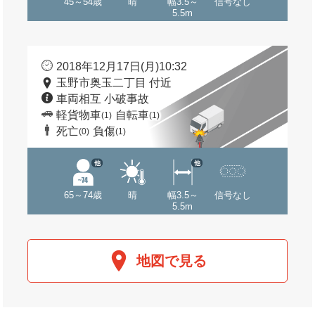
45～54歳
晴
幅3.5～
信号なし
5.5m
2018年12月17日(月)10:32
玉野市奥玉二丁目 付近
車両相互 小破事故
軽貨物車
自転車
(1)
(1)
死亡
負傷
(0)
(1)
他
他
65～74歳
晴
幅3.5～
信号なし
5.5m
地図で見る