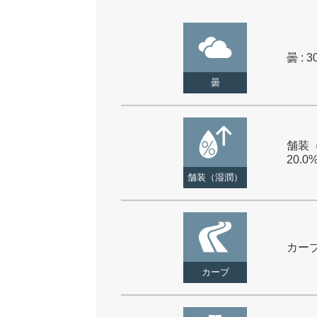
曇 : 3
曇
舗装（
20.0
舗装（湿潤）
カーブ 
カーブ