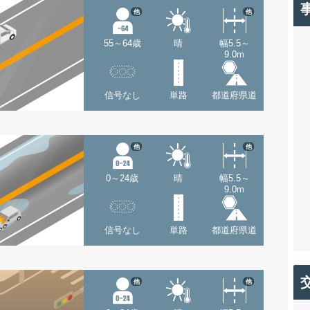
他
他
55～64歳
晴
幅5.5～
9.0m
信号なし
単路
都道府県道
他
他
0～24歳
晴
幅5.5～
9.0m
信号なし
単路
都道府県道
他
他