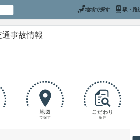
地域で探す
駅・路
交通事故情報
地図
こだわり
で探す
条件