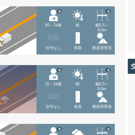
他
他
65～74歳
晴
幅5.5～
9.0m
信号なし
単路
都道府県道
他
他
25～34歳
晴
幅5.5～
9.0m
信号なし
単路
都道府県道
他
他