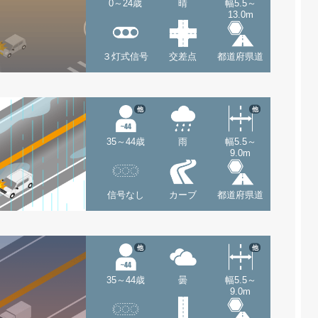
0～24歳
晴
幅5.5～
13.0m
３灯式信号
交差点
都道府県道
他
他
35～44歳
雨
幅5.5～
9.0m
信号なし
カーブ
都道府県道
他
他
35～44歳
曇
幅5.5～
9.0m