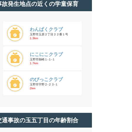
事故発生地点の近くの学童保育
わんぱくクラブ
玉野市玉原２丁目２２番１号
1.3km
にこにこクラブ
玉野市御崎１-１-１
1.7km
のびっこクラブ
玉野市宇野２-２３-１
2km
交通事故の玉五丁目の年齢割合