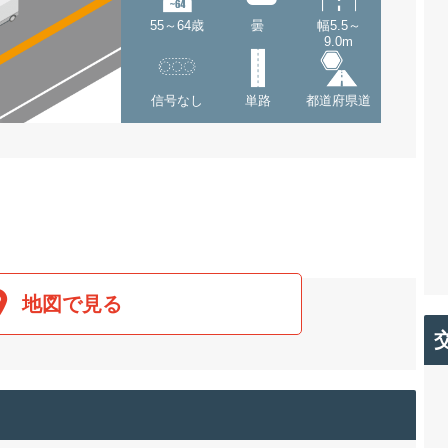
55～64歳
曇
幅5.5～
9.0m
信号なし
単路
都道府県道
地図で見る