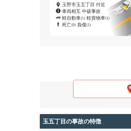
玉野市玉五丁目 付近
車両相互 中破事故
軽自動車
軽貨物車
(1)
(1)
死亡
負傷
(0)
(1)
玉五丁目の事故の特徴