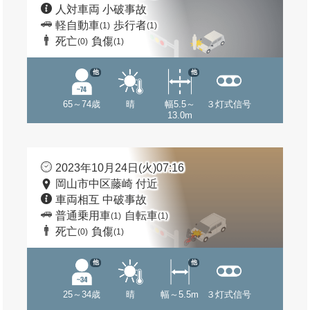
人対車両 小破事故
軽自動車
歩行者
(1)
(1)
死亡
負傷
(0)
(1)
他
他
65～74歳
晴
幅5.5～
３灯式信号
13.0m
2023年10月24日(火)07:16
岡山市中区藤崎 付近
車両相互 中破事故
普通乗用車
自転車
(1)
(1)
死亡
負傷
(0)
(1)
他
他
25～34歳
晴
幅～5.5m
３灯式信号