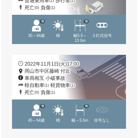
普通乗用車
歩行者
(1)
(1)
死亡
負傷
(0)
(1)
他
他
35～44歳
晴
幅5.5～
３灯式信号
13.0m
2022年11月1日(火)17:00
岡山市中区藤崎 付近
車両相互 小破事故
軽自動車
軽貨物車
(1)
(1)
死亡
負傷
(0)
(1)
他
他
45～54歳
晴
幅～5.5m
信号なし