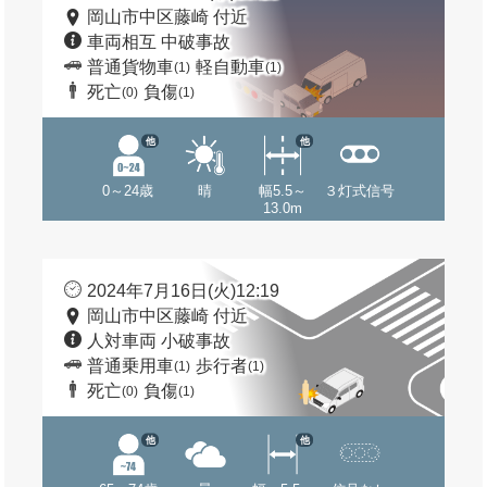
岡山市中区藤崎 付近
車両相互 中破事故
普通貨物車
軽自動車
(1)
(1)
死亡
負傷
(0)
(1)
他
他
0～24歳
晴
幅5.5～
３灯式信号
13.0m
2024年7月16日(火)12:19
岡山市中区藤崎 付近
人対車両 小破事故
普通乗用車
歩行者
(1)
(1)
死亡
負傷
(0)
(1)
他
他