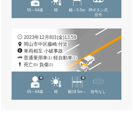
55～64歳
晴
幅～5.5m
押ボタン式
信号
2023年12月8日(金)13:59
岡山市中区藤崎 付近
車両相互 小破事故
普通乗用車
軽自動車
(1)
(1)
死亡
負傷
(0)
(1)
他
他
55～64歳
晴
幅19.5m～
信号なし