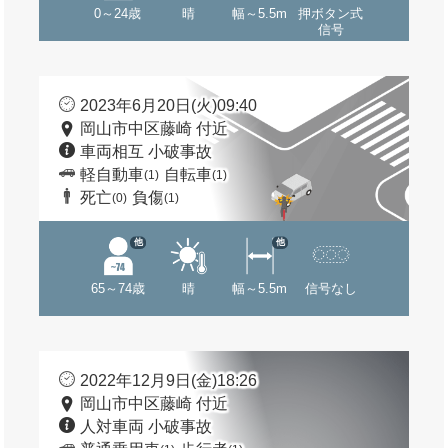
0～24歳
晴
幅～5.5m
押ボタン式
信号
2023年6月20日(火)09:40
岡山市中区藤崎 付近
車両相互 小破事故
軽自動車
自転車
(1)
(1)
死亡
負傷
(0)
(1)
他
他
65～74歳
晴
幅～5.5m
信号なし
2022年12月9日(金)18:26
岡山市中区藤崎 付近
人対車両 小破事故