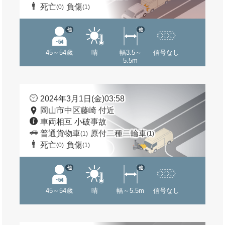
死亡
負傷
(0)
(1)
他
他
45～54歳
晴
幅3.5～
信号なし
5.5m
2024年3月1日(金)03:58
岡山市中区藤崎 付近
車両相互 小破事故
普通貨物車
原付二種二輪車
(1)
(1)
死亡
負傷
(0)
(1)
他
他
45～54歳
晴
幅～5.5m
信号なし