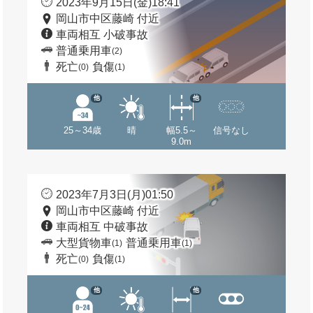
2023年9月15日(金)18:41
岡山市中区藤崎 付近
車両相互 小破事故
普通乗用車
(2)
死亡
負傷
(0)
(1)
他
他
25～34歳
晴
幅5.5～
信号なし
9.0m
2023年7月3日(月)01:50
岡山市中区藤崎 付近
車両相互 中破事故
大型貨物車
普通乗用車
(1)
(1)
死亡
負傷
(0)
(1)
他
他