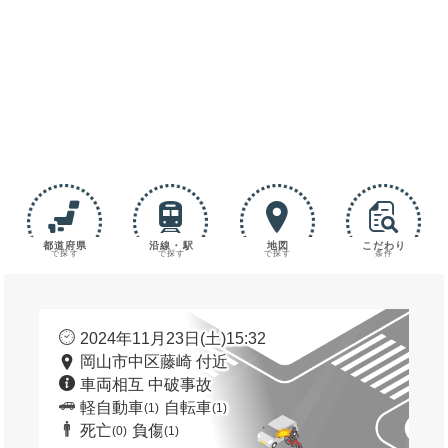
都道府県
沿線・駅
地図
こだわり
で探す
で探す
で探す
条件
2024年11月23日(土)15:32
岡山市中区藤崎 付近
車両相互 中破事故
軽自動車
自転車
(1)
(1)
死亡
負傷
(0)
(1)