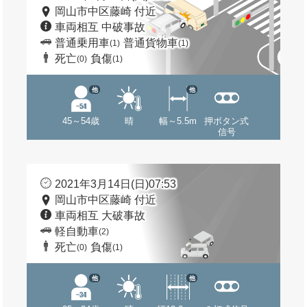
岡山市中区藤崎 付近
車両相互 中破事故
普通乗用車
普通貨物車
(1)
(1)
死亡
負傷
(0)
(1)
他
他
45～54歳
晴
幅～5.5m
押ボタン式
信号
2021年3月14日(日)07:53
岡山市中区藤崎 付近
車両相互 大破事故
軽自動車
(2)
死亡
負傷
(0)
(1)
他
他