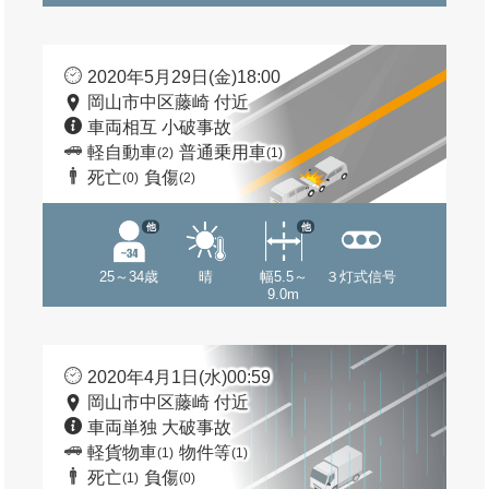
2020年5月29日(金)18:00
岡山市中区藤崎 付近
車両相互 小破事故
軽自動車
普通乗用車
(2)
(1)
死亡
負傷
(0)
(2)
他
他
25～34歳
晴
幅5.5～
３灯式信号
9.0m
2020年4月1日(水)00:59
岡山市中区藤崎 付近
車両単独 大破事故
軽貨物車
物件等
(1)
(1)
死亡
負傷
(1)
(0)