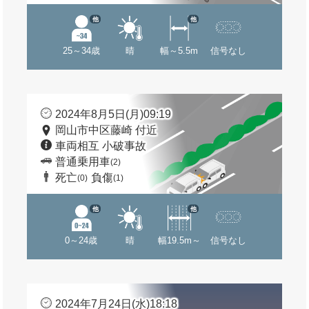
他
他
25～34歳
晴
幅～5.5m
信号なし
2024年8月5日(月)09:19
岡山市中区藤崎 付近
車両相互 小破事故
普通乗用車
(2)
死亡
負傷
(0)
(1)
他
他
0～24歳
晴
幅19.5m～
信号なし
2024年7月24日(水)18:18