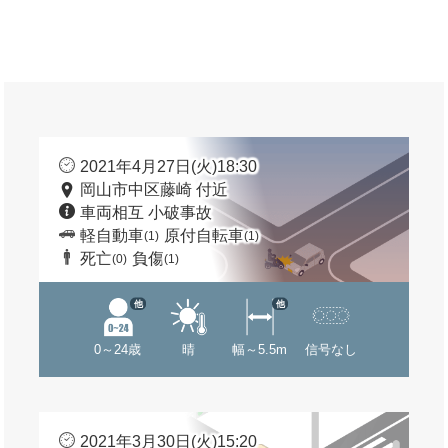
2021年4月27日(火)18:30
岡山市中区藤崎 付近
車両相互 小破事故
軽自動車
原付自転車
(1)
(1)
死亡
負傷
(0)
(1)
他
他
0～24歳
晴
幅～5.5m
信号なし
2021年3月30日(火)15:20