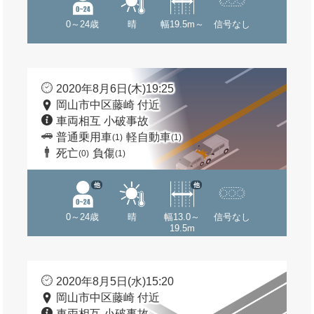
0～24歳
晴
幅19.5m～
信号なし
2020年8月6日(木)19:25
岡山市中区藤崎 付近
車両相互 小破事故
普通乗用車
軽自動車
(1)
(1)
死亡
負傷
(0)
(1)
他
他
0～24歳
晴
幅13.0～
信号なし
19.5m
2020年8月5日(水)15:20
岡山市中区藤崎 付近
車両相互 小破事故