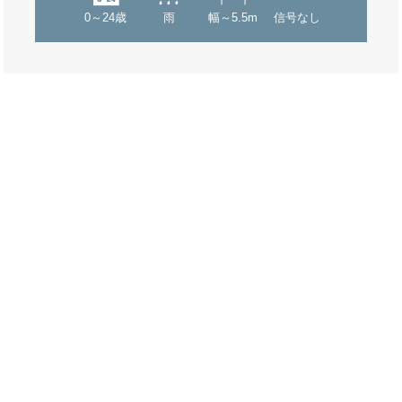
0～24歳
雨
幅～5.5m
信号なし