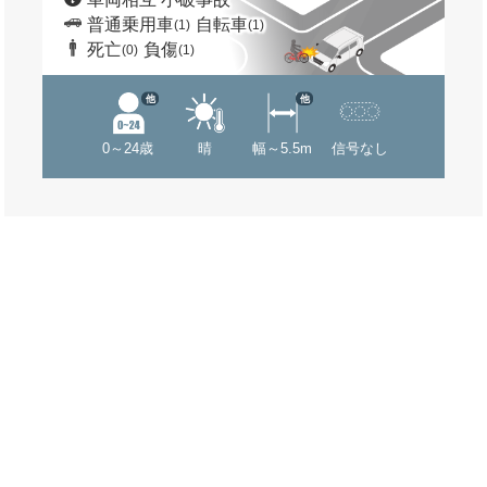
普通乗用車
自転車
(1)
(1)
死亡
負傷
(0)
(1)
他
他
0～24歳
晴
幅～5.5m
信号なし