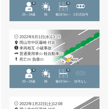
他
他
25～34歳
晴
幅19.5m～
３灯式信号
2022年6月1日(水)13:15
岡山市中区藤崎 付近
車両相互 小破事故
普通乗用車
軽自動車
(1)
(1)
死亡
負傷
(0)
(2)
他
他
25～34歳
晴
幅19.5m～
信号なし
2022年1月22日(土)12:08