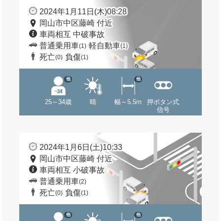
2024年1月11日(木)08:28
岡山市中区藤崎 付近
車両相互 中破事故
普通乗用車
軽自動車
(1)
(1)
死亡
負傷
(0)
(1)
他
他
25～34歳
晴
幅～5.5m
押ボタン式
信号
2024年1月6日(土)10:33
岡山市中区藤崎 付近
車両相互 小破事故
普通乗用車
(2)
死亡
負傷
(0)
(1)
他
他