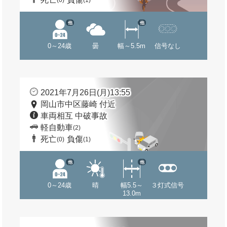
(0)
(1)
他
他
0～24歳
曇
幅～5.5m
信号なし
2021年7月26日(月)13:55
岡山市中区藤崎 付近
車両相互 中破事故
軽自動車
(2)
死亡
負傷
(0)
(1)
他
他
0～24歳
晴
幅5.5～
３灯式信号
13.0m