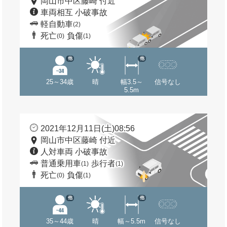
岡山市中区藤崎 付近
車両相互 小破事故
軽自動車
(2)
死亡
負傷
(0)
(1)
他
他
25～34歳
晴
幅3.5～
信号なし
5.5m
2021年12月11日(土)08:56
岡山市中区藤崎 付近
人対車両 小破事故
普通乗用車
歩行者
(1)
(1)
死亡
負傷
(0)
(1)
他
他
35～44歳
晴
幅～5.5m
信号なし