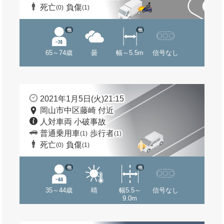
死亡
負傷
(0)
(1)
他
他
65～74歳
曇
幅～5.5m
信号なし
2021年1月5日(火)21:15
岡山市中区藤崎 付近
人対車両 小破事故
普通乗用車
歩行者
(1)
(1)
死亡
負傷
(0)
(1)
他
他
35～44歳
晴
幅5.5～
信号なし
9.0m