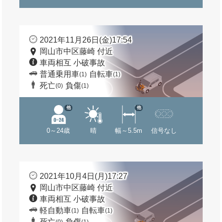
2021年11月26日(金)17:54
岡山市中区藤崎 付近
車両相互 小破事故
普通乗用車
自転車
(1)
(1)
死亡
負傷
(0)
(1)
他
他
0～24歳
晴
幅～5.5m
信号なし
2021年10月4日(月)17:27
岡山市中区藤崎 付近
車両相互 小破事故
軽自動車
自転車
(1)
(1)
死亡
負傷