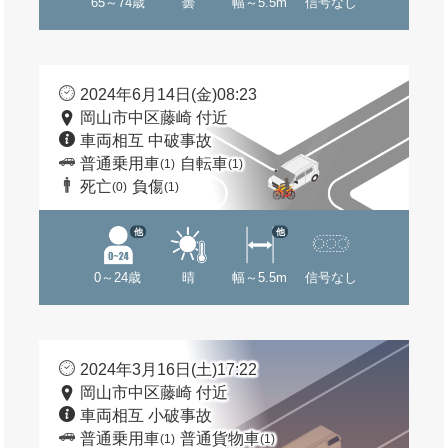
65～74歳
曇
幅～5.5m
信号なし
2024年6月14日(金)08:23
岡山市中区藤崎 付近
車両相互 中破事故
普通乗用車
自転車
(1)
(1)
死亡
負傷
(0)
(1)
他
他
0～24歳
晴
幅～5.5m
信号なし
2024年3月16日(土)17:22
岡山市中区藤崎 付近
車両相互 小破事故
普通乗用車
普通貨物車
(1)
(1)