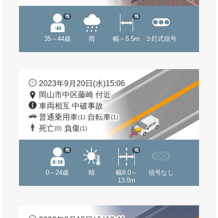
他
他
35～44歳
雨
幅～5.5m
３灯式信号
2023年9月20日(水)15:06
岡山市中区藤崎 付近
車両相互 中破事故
普通乗用車
自転車
(1)
(1)
死亡
負傷
(0)
(1)
他
他
0～24歳
晴
幅9.0～
信号なし
13.0m