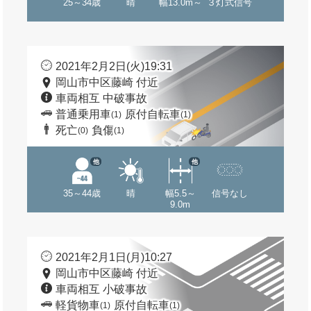
25～34歳
晴
幅13.0m～
３灯式信号
2021年2月2日(火)19:31
岡山市中区藤崎 付近
車両相互 中破事故
普通乗用車
原付自転車
(1)
(1)
死亡
負傷
(0)
(1)
他
他
35～44歳
晴
幅5.5～
信号なし
9.0m
2021年2月1日(月)10:27
岡山市中区藤崎 付近
車両相互 小破事故
軽貨物車
原付自転車
(1)
(1)