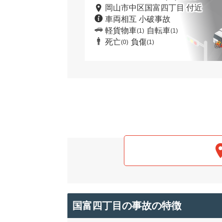
岡山市中区国富四丁目 付近
車両相互 小破事故
軽貨物車
自転車
(1)
(1)
死亡
負傷
(0)
(1)
国富四丁目の事故の特徴