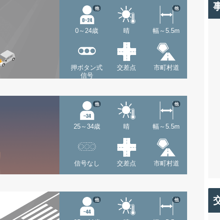
他
他
0～24歳
晴
幅～5.5m
押ボタン式
交差点
市町村道
信号
他
他
25～34歳
晴
幅～5.5m
信号なし
交差点
市町村道
他
他