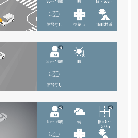
35～44歳
晴
幅～5.5m
信号なし
交差点
市町村道
他
35～44歳
晴
信号なし
他
他
45～54歳
曇
幅5.5～
13.0m