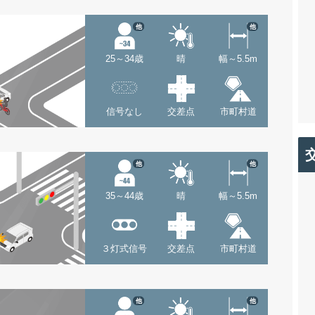
他
他
25～34歳
晴
幅～5.5m
信号なし
交差点
市町村道
他
他
35～44歳
晴
幅～5.5m
３灯式信号
交差点
市町村道
他
他