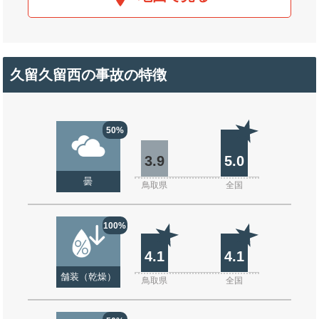
久留久留西の事故の特徴
50%
3.9
5.0
曇
鳥取県
全国
100%
4.1
4.1
舗装（乾燥）
鳥取県
全国