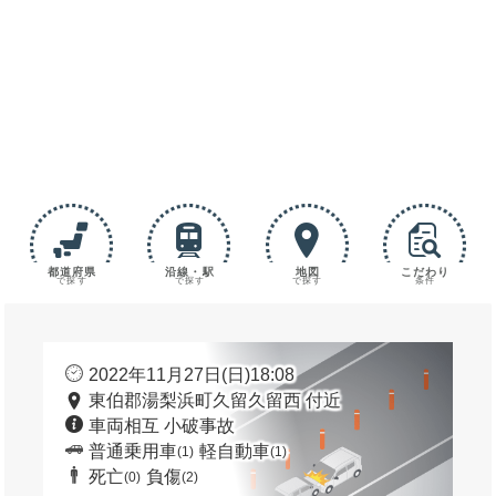
都道府県
沿線・駅
地図
こだわり
で探す
で探す
で探す
条件
2022年11月27日(日)18:08
東伯郡湯梨浜町久留久留西 付近
車両相互 小破事故
普通乗用車
軽自動車
(1)
(1)
死亡
負傷
(0)
(2)