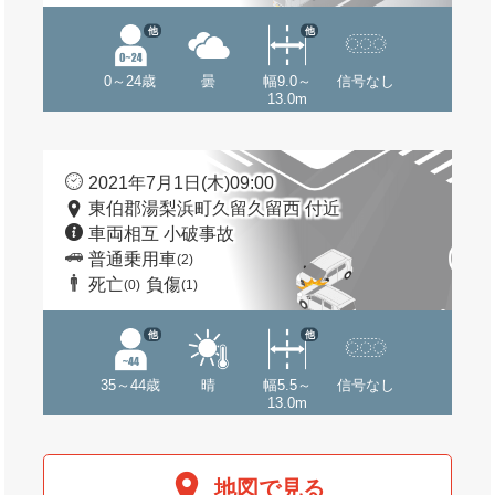
他
他
0～24歳
曇
幅9.0～
信号なし
13.0m
2021年7月1日(木)09:00
東伯郡湯梨浜町久留久留西 付近
車両相互 小破事故
普通乗用車
(2)
死亡
負傷
(0)
(1)
他
他
35～44歳
晴
幅5.5～
信号なし
13.0m
地図で見る