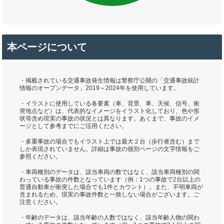
本ページについて
・掲載されている交通事故発生情報は警察庁公開の「交通事故統計
情報のオープンデータ」2019～2024年を使用しています。
・イラストに使用している各要素（車、背景、車、天候、信号、衝
突地点など）は、代表的なイメージをイラスト化しており、色や形
状等含め現実の事故の状況とは異なります。あくまで、事故のイメ
ージとして参考までにご活用ください。
・多重事故の場合でもイラスト上では最大２台（歩行者含む）まで
しか表現されていません。詳細は事故の個別ページの文字情報をご
参照ください。
・車両種別のデータは、該当車両の数ではなく、該当車両種別の関
わっている事故の件数となっています（例：1つの事故で2台以上の
普通自動車が衝突した場合でも1件とカウント）。また、不明車両が
含まれるため、現実の事故件数と一致しない場合がございます。ご
注意ください。
・年齢のデータは、該当年齢の人数ではなく、該当年齢人物の関わ