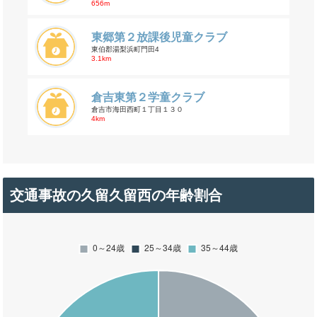
656m
東郷第２放課後児童クラブ
東伯郡湯梨浜町門田4
3.1km
倉吉東第２学童クラブ
倉吉市海田西町１丁目１３０
4km
交通事故の久留久留西の年齢割合