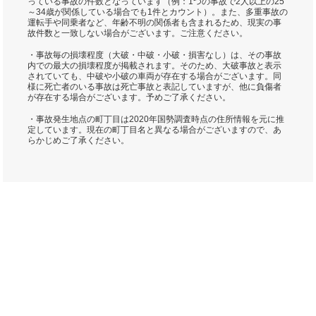
っている事故の件数となっています（例：1つの事故で2人以上の25
～34歳が関係している場合でも1件とカウント）。また、多重事故の
運転手や同乗者など、年齢不明の関係者も含まれるため、現実の事
故件数と一致しない場合がございます。ご注意ください。
・事故毎の損壊程度（大破・中破・小破・損害なし）は、その事故
内での最大の損壊程度が掲載されます。そのため、大破事故と表示
されていても、中破や小破の車両が存在する場合がございます。同
様に死亡者のいる事故は死亡事故と表記していますが、他に負傷者
が存在する場合がございます。予めご了承ください。
・事故発生地点の町丁目は2020年国勢調査時点の住所情報を元に推
定しています。現在の町丁目名と異なる場合がございますので、あ
らかじめご了承ください。