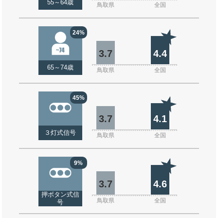
55～64歳
鳥取県
全国
24%
3.7
4.4
65～74歳
鳥取県
全国
45%
3.7
4.1
３灯式信号
鳥取県
全国
9%
3.7
4.6
押ボタン式信
鳥取県
全国
号