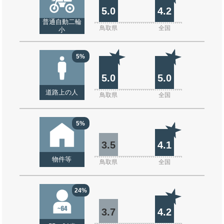
5.0
4.2
普通自動二輪
鳥取県
全国
小
5%
5.0
5.0
道路上の人
鳥取県
全国
5%
3.5
4.1
物件等
鳥取県
全国
24%
3.7
4.2