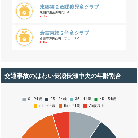
東郷第２放課後児童クラブ
東伯郡湯梨浜町門田4
2.6km
倉吉東第２学童クラブ
倉吉市海田西町１丁目１３０
3.3km
交通事故のはわい長瀬長瀬中央の年齢割合