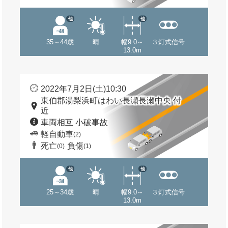
他
他
35～44歳
晴
幅9.0～
３灯式信号
13.0m
2022年7月2日(土)10:30
東伯郡湯梨浜町はわい長瀬長瀬中央 付
近
車両相互 小破事故
軽自動車
(2)
死亡
負傷
(0)
(1)
他
他
25～34歳
晴
幅9.0～
３灯式信号
13.0m