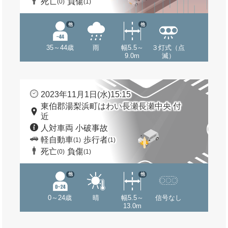
死亡
負傷
(0)
(1)
他
他
35～44歳
雨
幅5.5～
３灯式（点
9.0m
滅）
2023年11月1日(水)15:15
東伯郡湯梨浜町はわい長瀬長瀬中央 付
近
人対車両 小破事故
軽自動車
歩行者
(1)
(1)
死亡
負傷
(0)
(1)
他
他
0～24歳
晴
幅5.5～
信号なし
13.0m