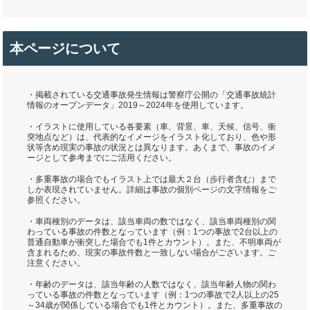
本ページについて
・掲載されている交通事故発生情報は警察庁公開の「交通事故統計
情報のオープンデータ」2019～2024年を使用しています。
・イラストに使用している各要素（車、背景、車、天候、信号、衝
突地点など）は、代表的なイメージをイラスト化しており、色や形
状等含め現実の事故の状況とは異なります。あくまで、事故のイメ
ージとして参考までにご活用ください。
・多重事故の場合でもイラスト上では最大２台（歩行者含む）まで
しか表現されていません。詳細は事故の個別ページの文字情報をご
参照ください。
・車両種別のデータは、該当車両の数ではなく、該当車両種別の関
わっている事故の件数となっています（例：1つの事故で2台以上の
普通自動車が衝突した場合でも1件とカウント）。また、不明車両が
含まれるため、現実の事故件数と一致しない場合がございます。ご
注意ください。
・年齢のデータは、該当年齢の人数ではなく、該当年齢人物の関わ
っている事故の件数となっています（例：1つの事故で2人以上の25
～34歳が関係している場合でも1件とカウント）。また、多重事故の