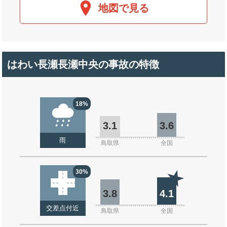
地図で見る
はわい長瀬長瀬中央の事故の特徴
18%
3.1
3.6
雨
鳥取県
全国
30%
3.8
4.1
交差点付近
鳥取県
全国