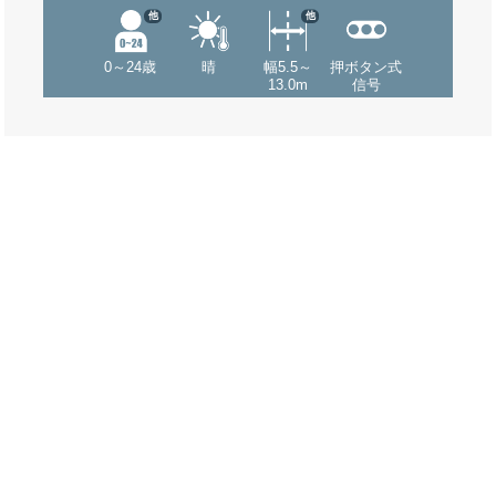
他
他
0～24歳
晴
幅5.5～
押ボタン式
13.0m
信号