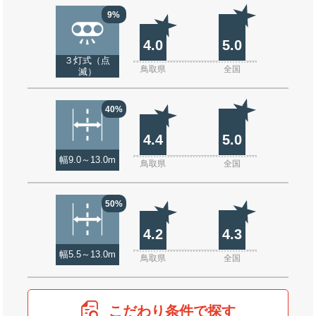
9%
4.0
5.0
３灯式（点
鳥取県
全国
滅）
40%
4.4
5.0
幅9.0～13.0m
鳥取県
全国
50%
4.2
4.3
幅5.5～13.0m
鳥取県
全国
こだわり条件で探す