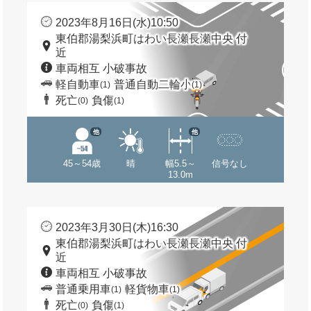
2023年8月16日(水)10:50
東伯郡湯梨浜町はわい長瀬長瀬中央 付
近
車両相互 小破事故
軽自動車
普通自動二輪小
(1)
(1)
死亡
負傷
(0)
(1)
他
他
45～54歳
晴
幅5.5～
信号なし
13.0m
2023年3月30日(木)16:30
東伯郡湯梨浜町はわい長瀬長瀬中央 付
近
車両相互 小破事故
普通乗用車
軽貨物車
(1)
(1)
死亡
負傷
(0)
(1)