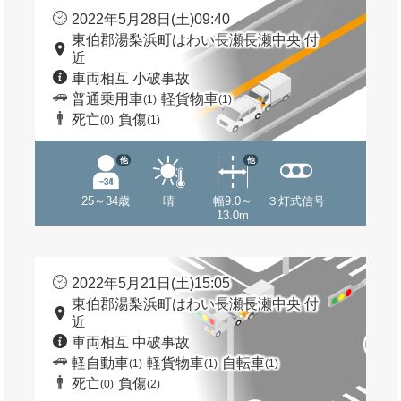
2022年5月28日(土)09:40
東伯郡湯梨浜町はわい長瀬長瀬中央 付
近
車両相互 小破事故
普通乗用車
軽貨物車
(1)
(1)
死亡
負傷
(0)
(1)
他
他
25～34歳
晴
幅9.0～
３灯式信号
13.0m
2022年5月21日(土)15:05
東伯郡湯梨浜町はわい長瀬長瀬中央 付
近
車両相互 中破事故
軽自動車
軽貨物車
自転車
(1)
(1)
(1)
死亡
負傷
(0)
(2)