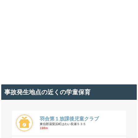
事故発生地点の近くの学童保育
羽合第１放課後児童クラブ
東伯郡湯梨浜町はわい長瀬５３５
198m