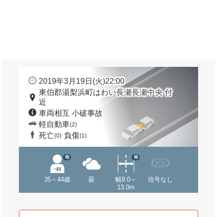
2019年3月19日(火)22:00
東伯郡湯梨浜町はわい長瀬長瀬中央 付
近
車両相互 小破事故
軽自動車
(2)
死亡
負傷
(0)
(1)
他
他
35～44歳
曇
幅9.0～
信号なし
13.0m