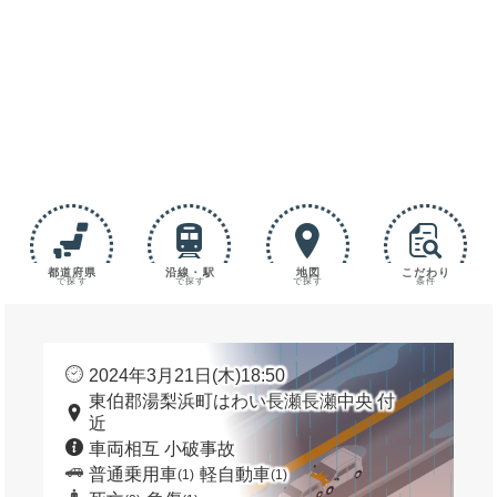
都道府県
沿線・駅
地図
こだわり
で探す
で探す
で探す
条件
2024年3月21日(木)18:50
東伯郡湯梨浜町はわい長瀬長瀬中央 付
近
車両相互 小破事故
普通乗用車
軽自動車
(1)
(1)