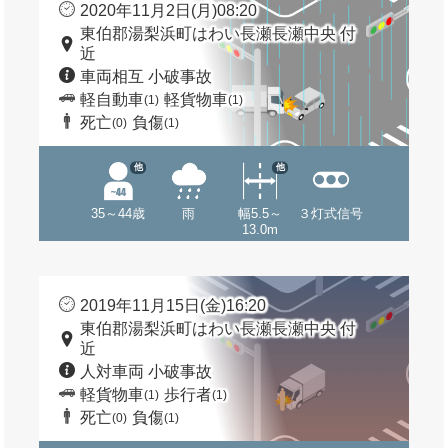
2020年11月2日(月)08:20
東伯郡湯梨浜町はわい長瀬長瀬中央 付
近
車両相互 小破事故
軽自動車
軽貨物車
(1)
(1)
死亡
負傷
(0)
(1)
他
他
35～44歳
雨
幅5.5～
３灯式信号
13.0m
2019年11月15日(金)16:20
東伯郡湯梨浜町はわい長瀬長瀬中央 付
近
人対車両 小破事故
軽貨物車
歩行者
(1)
(1)
死亡
負傷
(0)
(1)