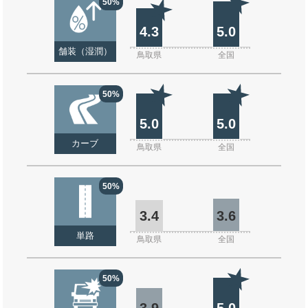
50%
4.3
5.0
舗装（湿潤）
鳥取県
全国
50%
5.0
5.0
カーブ
鳥取県
全国
50%
3.4
3.6
単路
鳥取県
全国
50%
3.9
5.0