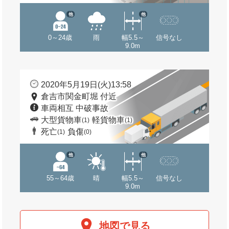
他
他
0～24歳
雨
幅5.5～
信号なし
9.0m
2020年5月19日(火)13:58
倉吉市関金町堀 付近
車両相互 中破事故
大型貨物車
軽貨物車
(1)
(1)
死亡
負傷
(1)
(0)
他
他
55～64歳
晴
幅5.5～
信号なし
9.0m
地図で見る