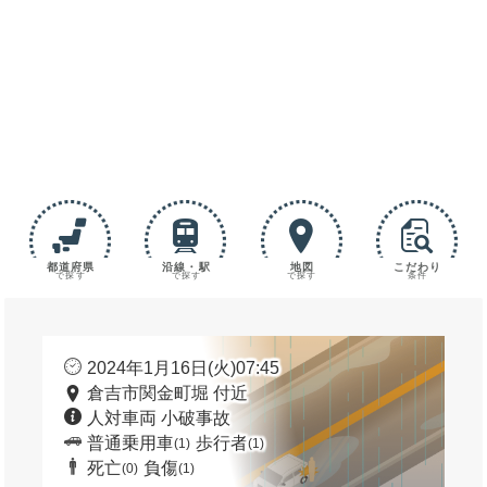
都道府県
沿線・駅
地図
こだわり
で探す
で探す
で探す
条件
2024年1月16日(火)07:45
倉吉市関金町堀 付近
人対車両 小破事故
普通乗用車
歩行者
(1)
(1)
死亡
負傷
(0)
(1)