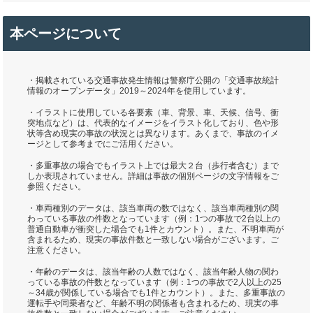
本ページについて
・掲載されている交通事故発生情報は警察庁公開の「交通事故統計
情報のオープンデータ」2019～2024年を使用しています。
・イラストに使用している各要素（車、背景、車、天候、信号、衝
突地点など）は、代表的なイメージをイラスト化しており、色や形
状等含め現実の事故の状況とは異なります。あくまで、事故のイメ
ージとして参考までにご活用ください。
・多重事故の場合でもイラスト上では最大２台（歩行者含む）まで
しか表現されていません。詳細は事故の個別ページの文字情報をご
参照ください。
・車両種別のデータは、該当車両の数ではなく、該当車両種別の関
わっている事故の件数となっています（例：1つの事故で2台以上の
普通自動車が衝突した場合でも1件とカウント）。また、不明車両が
含まれるため、現実の事故件数と一致しない場合がございます。ご
注意ください。
・年齢のデータは、該当年齢の人数ではなく、該当年齢人物の関わ
っている事故の件数となっています（例：1つの事故で2人以上の25
～34歳が関係している場合でも1件とカウント）。また、多重事故の
運転手や同乗者など、年齢不明の関係者も含まれるため、現実の事