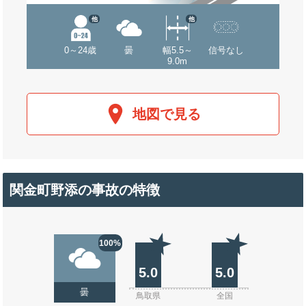
他
他
0～24歳
曇
幅5.5～
信号なし
9.0m
地図で見る
関金町野添の事故の特徴
100%
5.0
5.0
曇
鳥取県
全国