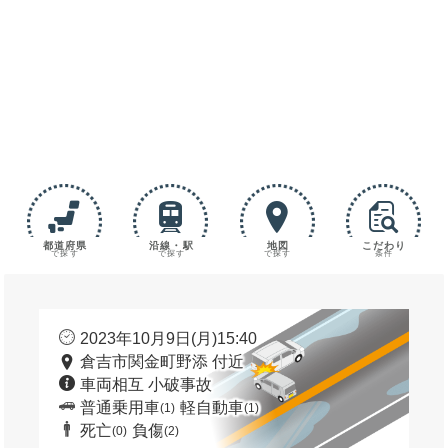
都道府県
沿線・駅
地図
こだわり
で探す
で探す
で探す
条件
2023年10月9日(月)15:40
倉吉市関金町野添 付近
車両相互 小破事故
普通乗用車
軽自動車
(1)
(1)
死亡
負傷
(0)
(2)