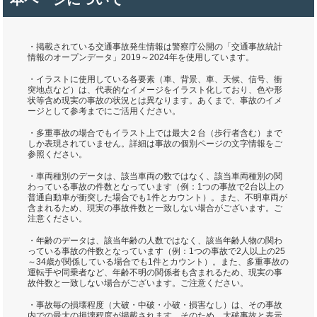
・掲載されている交通事故発生情報は警察庁公開の「交通事故統計
情報のオープンデータ」2019～2024年を使用しています。
・イラストに使用している各要素（車、背景、車、天候、信号、衝
突地点など）は、代表的なイメージをイラスト化しており、色や形
状等含め現実の事故の状況とは異なります。あくまで、事故のイメ
ージとして参考までにご活用ください。
・多重事故の場合でもイラスト上では最大２台（歩行者含む）まで
しか表現されていません。詳細は事故の個別ページの文字情報をご
参照ください。
・車両種別のデータは、該当車両の数ではなく、該当車両種別の関
わっている事故の件数となっています（例：1つの事故で2台以上の
普通自動車が衝突した場合でも1件とカウント）。また、不明車両が
含まれるため、現実の事故件数と一致しない場合がございます。ご
注意ください。
・年齢のデータは、該当年齢の人数ではなく、該当年齢人物の関わ
っている事故の件数となっています（例：1つの事故で2人以上の25
～34歳が関係している場合でも1件とカウント）。また、多重事故の
運転手や同乗者など、年齢不明の関係者も含まれるため、現実の事
故件数と一致しない場合がございます。ご注意ください。
・事故毎の損壊程度（大破・中破・小破・損害なし）は、その事故
内での最大の損壊程度が掲載されます。そのため、大破事故と表示