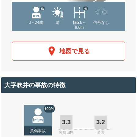
他
他
0～24歳
晴
幅5.5～
信号なし
9.0m
地図で見る
大字吹井の事故の特徴
100%
3.3
3.2
負傷事故
和歌山県
全国