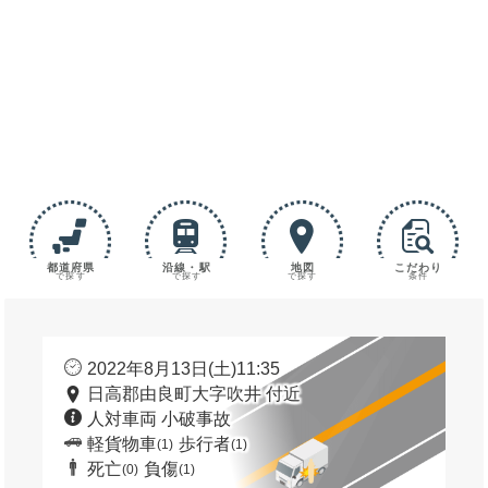
都道府県
沿線・駅
地図
こだわり
で探す
で探す
で探す
条件
2022年8月13日(土)11:35
日高郡由良町大字吹井 付近
人対車両 小破事故
軽貨物車
歩行者
(1)
(1)
死亡
負傷
(0)
(1)