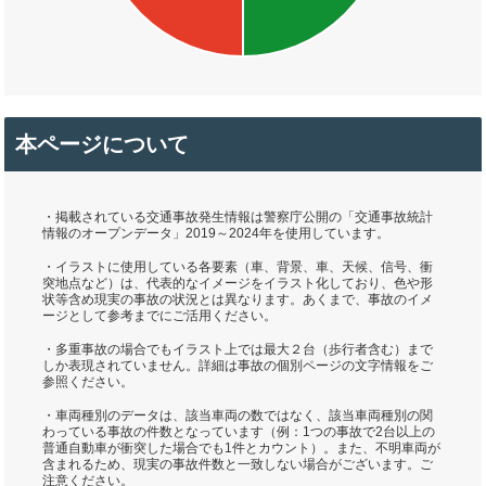
本ページについて
・掲載されている交通事故発生情報は警察庁公開の「交通事故統計
情報のオープンデータ」2019～2024年を使用しています。
・イラストに使用している各要素（車、背景、車、天候、信号、衝
突地点など）は、代表的なイメージをイラスト化しており、色や形
状等含め現実の事故の状況とは異なります。あくまで、事故のイメ
ージとして参考までにご活用ください。
・多重事故の場合でもイラスト上では最大２台（歩行者含む）まで
しか表現されていません。詳細は事故の個別ページの文字情報をご
参照ください。
・車両種別のデータは、該当車両の数ではなく、該当車両種別の関
わっている事故の件数となっています（例：1つの事故で2台以上の
普通自動車が衝突した場合でも1件とカウント）。また、不明車両が
含まれるため、現実の事故件数と一致しない場合がございます。ご
注意ください。