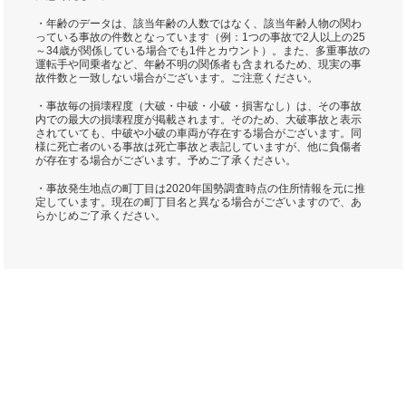
・年齢のデータは、該当年齢の人数ではなく、該当年齢人物の関わ
っている事故の件数となっています（例：1つの事故で2人以上の25
～34歳が関係している場合でも1件とカウント）。また、多重事故の
運転手や同乗者など、年齢不明の関係者も含まれるため、現実の事
故件数と一致しない場合がございます。ご注意ください。
・事故毎の損壊程度（大破・中破・小破・損害なし）は、その事故
内での最大の損壊程度が掲載されます。そのため、大破事故と表示
されていても、中破や小破の車両が存在する場合がございます。同
様に死亡者のいる事故は死亡事故と表記していますが、他に負傷者
が存在する場合がございます。予めご了承ください。
・事故発生地点の町丁目は2020年国勢調査時点の住所情報を元に推
定しています。現在の町丁目名と異なる場合がございますので、あ
らかじめご了承ください。