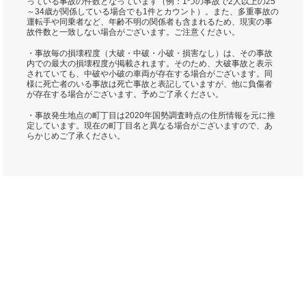
っている事故の件数となっています（例：1つの事故で2人以上の25
～34歳が関係している場合でも1件とカウント）。また、多重事故の
運転手や同乗者など、年齢不明の関係者も含まれるため、現実の事
故件数と一致しない場合がございます。ご注意ください。
・事故毎の損壊程度（大破・中破・小破・損害なし）は、その事故
内での最大の損壊程度が掲載されます。そのため、大破事故と表示
されていても、中破や小破の車両が存在する場合がございます。同
様に死亡者のいる事故は死亡事故と表記していますが、他に負傷者
が存在する場合がございます。予めご了承ください。
・事故発生地点の町丁目は2020年国勢調査時点の住所情報を元に推
定しています。現在の町丁目名と異なる場合がございますので、あ
らかじめご了承ください。