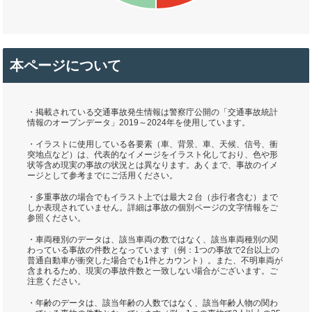
本ページについて
・掲載されている交通事故発生情報は警察庁公開の「交通事故統計
情報のオープンデータ」2019～2024年を使用しています。
・イラストに使用している各要素（車、背景、車、天候、信号、衝
突地点など）は、代表的なイメージをイラスト化しており、色や形
状等含め現実の事故の状況とは異なります。あくまで、事故のイメ
ージとして参考までにご活用ください。
・多重事故の場合でもイラスト上では最大２台（歩行者含む）まで
しか表現されていません。詳細は事故の個別ページの文字情報をご
参照ください。
・車両種別のデータは、該当車両の数ではなく、該当車両種別の関
わっている事故の件数となっています（例：1つの事故で2台以上の
普通自動車が衝突した場合でも1件とカウント）。また、不明車両が
含まれるため、現実の事故件数と一致しない場合がございます。ご
注意ください。
・年齢のデータは、該当年齢の人数ではなく、該当年齢人物の関わ