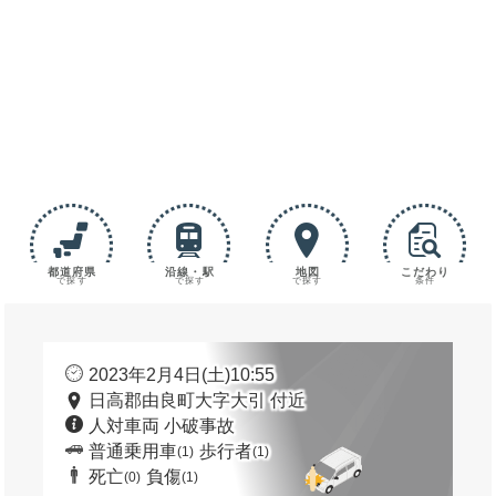
都道府県
沿線・駅
地図
こだわり
で探す
で探す
で探す
条件
2023年2月4日(土)10:55
日高郡由良町大字大引 付近
人対車両 小破事故
普通乗用車
歩行者
(1)
(1)
死亡
負傷
(0)
(1)