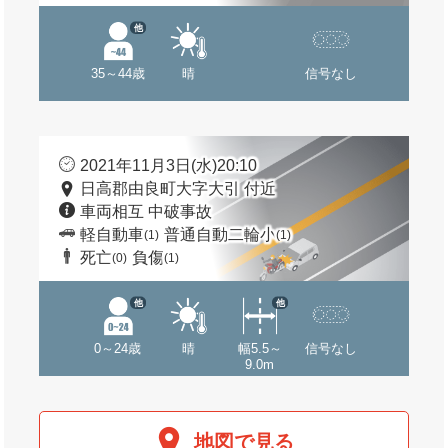
他
35～44歳
晴
信号なし
2021年11月3日(水)20:10
日高郡由良町大字大引 付近
車両相互 中破事故
軽自動車
普通自動二輪小
(1)
(1)
死亡
負傷
(0)
(1)
他
他
0～24歳
晴
幅5.5～
信号なし
9.0m
地図で見る