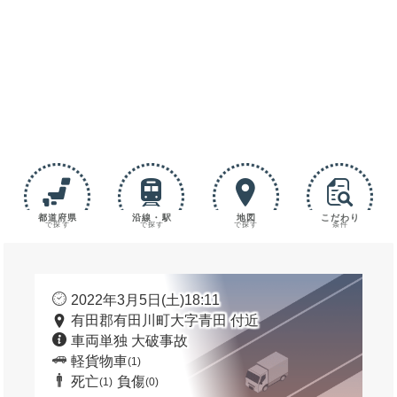
都道府県
沿線・駅
地図
こだわり
で探す
で探す
で探す
条件
2022年3月5日(土)18:11
有田郡有田川町大字青田 付近
車両単独 大破事故
軽貨物車
(1)
死亡
負傷
(1)
(0)