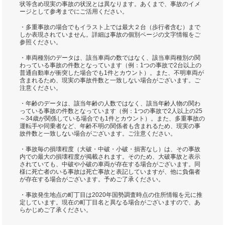
状等含め現実の事故の状況とは異なります。あくまで、事故のイメ
ージとして参考までにご活用ください。
・多重事故の場合でもイラスト上では最大２台（歩行者含む）まで
しか表現されていません。詳細は事故の個別ページの文字情報をご
参照ください。
・車両種別のデータは、該当車両の数ではなく、該当車両種別の関
わっている事故の件数となっています（例：1つの事故で2台以上の
普通自動車が衝突した場合でも1件とカウント）。また、不明車両が
含まれるため、現実の事故件数と一致しない場合がございます。ご
注意ください。
・年齢のデータは、該当年齢の人数ではなく、該当年齢人物の関わ
っている事故の件数となっています（例：1つの事故で2人以上の25
～34歳が関係している場合でも1件とカウント）。また、多重事故の
運転手や同乗者など、年齢不明の関係者も含まれるため、現実の事
故件数と一致しない場合がございます。ご注意ください。
・事故毎の損壊程度（大破・中破・小破・損害なし）は、その事故
内での最大の損壊程度が掲載されます。そのため、大破事故と表示
されていても、中破や小破の車両が存在する場合がございます。同
様に死亡者のいる事故は死亡事故と表記していますが、他に負傷者
が存在する場合がございます。予めご了承ください。
・事故発生地点の町丁目は2020年国勢調査時点の住所情報を元に推
定しています。現在の町丁目名と異なる場合がございますので、あ
らかじめご了承ください。