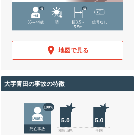
他
他
35～44歳
晴
幅3.5～
信号なし
5.5m
地図で見る
大字青田の事故の特徴
100%
5.0
5.0
死亡事故
和歌山県
全国