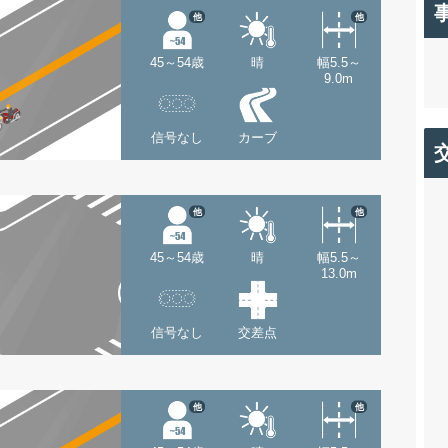
他
他
45～54歳
晴
幅5.5～
9.0m
信号なし
カーブ
他
他
45～54歳
晴
幅5.5～
13.0m
信号なし
交差点
他
他