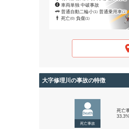
車両単独 中破事故
普通自動二輪小
普通乗用車
(1)
(1)
死亡
負傷
(0)
(1)
大字修理川の事故の特徴
死亡事
33.3
死亡事故