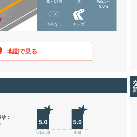
45～54歳
晴
幅5.5～
9.0m
信号なし
カーブ
地図で見る
故 :
5.0
5.0
%
和歌山県
全国