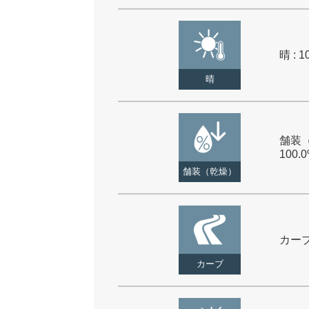
晴 : 1
晴
舗装（
100.
舗装（乾燥）
カーブ 
カーブ