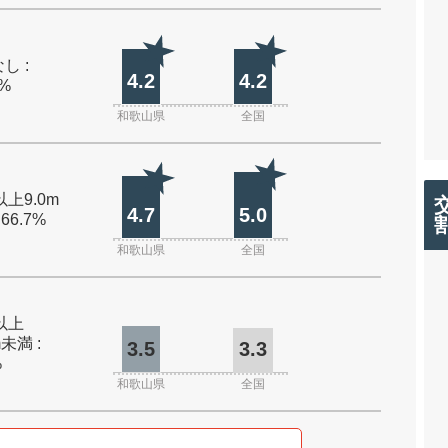
し :
4.2
4.2
0%
和歌山県
全国
以上9.0m
4.7
5.0
 66.7%
和歌山県
全国
m以上
m未満 :
3.5
3.3
%
和歌山県
全国