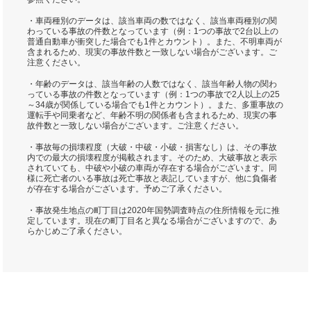
・車両種別のデータは、該当車両の数ではなく、該当車両種別の関
わっている事故の件数となっています（例：1つの事故で2台以上の
普通自動車が衝突した場合でも1件とカウント）。また、不明車両が
含まれるため、現実の事故件数と一致しない場合がございます。ご
注意ください。
・年齢のデータは、該当年齢の人数ではなく、該当年齢人物の関わ
っている事故の件数となっています（例：1つの事故で2人以上の25
～34歳が関係している場合でも1件とカウント）。また、多重事故の
運転手や同乗者など、年齢不明の関係者も含まれるため、現実の事
故件数と一致しない場合がございます。ご注意ください。
・事故毎の損壊程度（大破・中破・小破・損害なし）は、その事故
内での最大の損壊程度が掲載されます。そのため、大破事故と表示
されていても、中破や小破の車両が存在する場合がございます。同
様に死亡者のいる事故は死亡事故と表記していますが、他に負傷者
が存在する場合がございます。予めご了承ください。
・事故発生地点の町丁目は2020年国勢調査時点の住所情報を元に推
定しています。現在の町丁目名と異なる場合がございますので、あ
らかじめご了承ください。