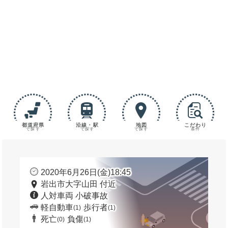
都道府県
沿線・駅
地図
こだわり
で探す
で探す
で探す
条件
2020年6月26日(金)18:45
岩出市大字山田 付近
人対車両 小破事故
軽自動車
歩行者
(1)
(1)
死亡
負傷
(0)
(1)