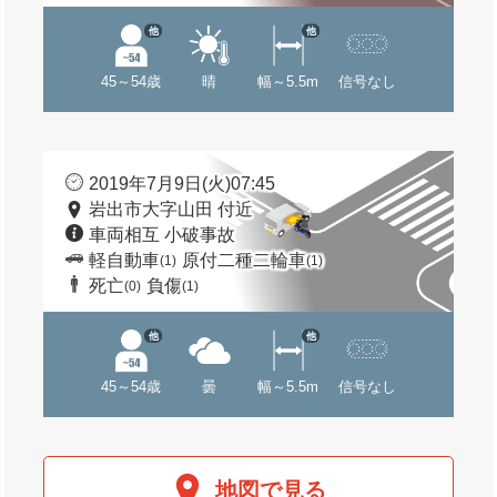
他
他
45～54歳
晴
幅～5.5m
信号なし
2019年7月9日(火)07:45
岩出市大字山田 付近
車両相互 小破事故
軽自動車
原付二種二輪車
(1)
(1)
死亡
負傷
(0)
(1)
他
他
45～54歳
曇
幅～5.5m
信号なし
地図で見る