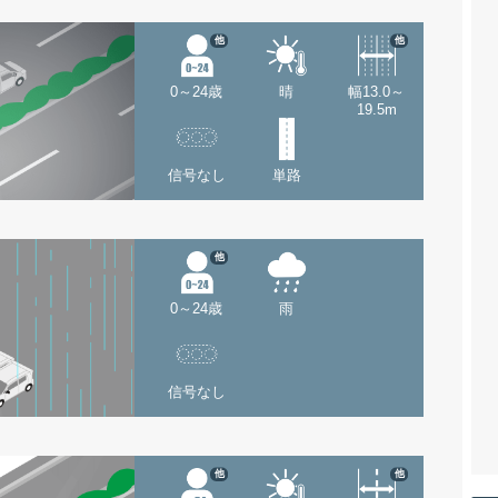
他
他
0～24歳
晴
幅13.0～
19.5m
信号なし
単路
他
0～24歳
雨
信号なし
他
他