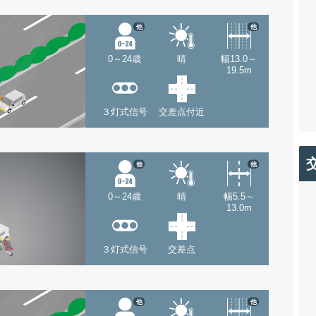
他
他
0～24歳
晴
幅13.0～
19.5m
３灯式信号
交差点付近
他
他
0～24歳
晴
幅5.5～
13.0m
３灯式信号
交差点
他
他