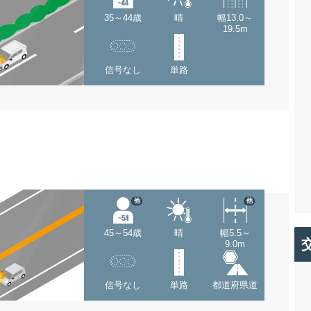
35～44歳
晴
幅13.0～
19.5m
信号なし
単路
他
他
45～54歳
晴
幅5.5～
9.0m
信号なし
単路
都道府県道