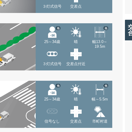
３灯式信号
交差点
他
他
25～34歳
晴
幅13.0～
19.5m
３灯式信号
交差点付近
他
他
25～34歳
晴
幅～5.5m
信号なし
交差点
市町村道