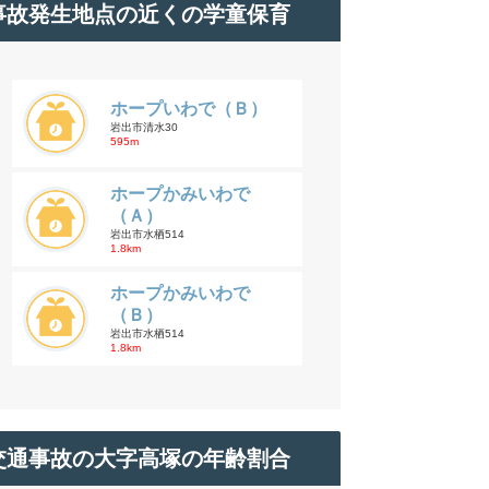
事故発生地点の近くの学童保育
ホープいわで（Ｂ）
岩出市清水30
595m
ホープかみいわで
（Ａ）
岩出市水栖514
1.8km
ホープかみいわで
（Ｂ）
岩出市水栖514
1.8km
交通事故の大字高塚の年齢割合