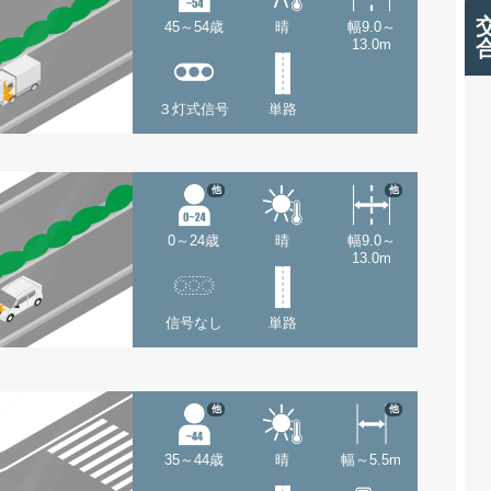
45～54歳
晴
幅9.0～
13.0m
３灯式信号
単路
他
他
0～24歳
晴
幅9.0～
13.0m
信号なし
単路
他
他
35～44歳
晴
幅～5.5m