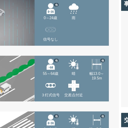
他
0～24歳
雨
信号なし
他
他
55～64歳
晴
幅13.0～
19.5m
３灯式信号
交差点付近
他
他