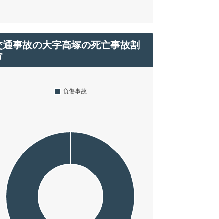
交通事故の大字高塚の死亡事故割
合