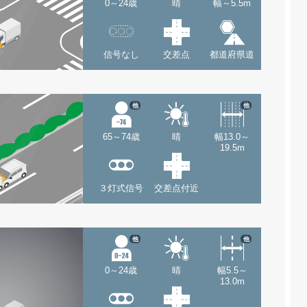
0～24歳
晴
幅～5.5m
信号なし
交差点
都道府県道
他
他
65～74歳
晴
幅13.0～
19.5m
３灯式信号
交差点付近
他
他
0～24歳
晴
幅5.5～
13.0m