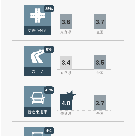
25%
3.6
3.7
交差点付近
奈良県
全国
8%
3.4
3.5
カーブ
奈良県
全国
43%
4.0
3.7
普通乗用車
奈良県
全国
4%