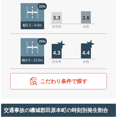
33%
3.3
3.6
幅5.5～9.0m
奈良県
全国
25%
4.3
4.4
幅9.0～13.0m
奈良県
全国
こだわり条件で探す
交通事故の磯城郡田原本町の時刻別発生割合