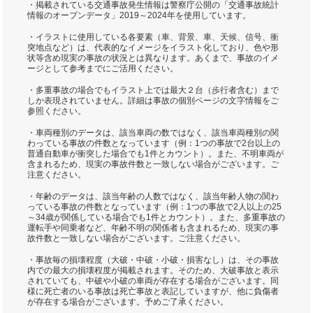
・掲載されている交通事故発生情報は警察庁公開の「交通事故統計
情報のオープンデータ」2019～2024年を使用しています。
・イラストに使用している各要素（車、背景、車、天候、信号、衝
突地点など）は、代表的なイメージをイラスト化しており、色や形
状等含め現実の事故の状況とは異なります。あくまで、事故のイメ
ージとして参考までにご活用ください。
・多重事故の場合でもイラスト上では最大２台（歩行者含む）まで
しか表現されていません。詳細は事故の個別ページの文字情報をご
参照ください。
・車両種別のデータは、該当車両の数ではなく、該当車両種別の関
わっている事故の件数となっています（例：1つの事故で2台以上の
普通自動車が衝突した場合でも1件とカウント）。また、不明車両が
含まれるため、現実の事故件数と一致しない場合がございます。ご
注意ください。
・年齢のデータは、該当年齢の人数ではなく、該当年齢人物の関わ
っている事故の件数となっています（例：1つの事故で2人以上の25
～34歳が関係している場合でも1件とカウント）。また、多重事故の
運転手や同乗者など、年齢不明の関係者も含まれるため、現実の事
故件数と一致しない場合がございます。ご注意ください。
・事故毎の損壊程度（大破・中破・小破・損害なし）は、その事故
内での最大の損壊程度が掲載されます。そのため、大破事故と表示
されていても、中破や小破の車両が存在する場合がございます。同
様に死亡者のいる事故は死亡事故と表記していますが、他に負傷者
が存在する場合がございます。予めご了承ください。