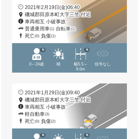
2021年2月19日(金)06:40
磯城郡田原本町大字三笠 付近
車両相互 小破事故
普通乗用車
自転車
(1)
(1)
死亡
負傷
(0)
(1)
他
他
0～24歳
晴
幅5.5～
信号なし
9.0m
2021年1月29日(金)09:40
磯城郡田原本町大字三笠 付近
車両相互 小破事故
軽自動車
(3)
死亡
負傷
(0)
(2)
他
他