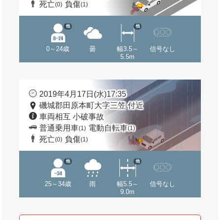
死亡
負傷
(0)
(1)
他
他
0～24歳
曇
幅3.5～
信号なし
5.5m
2019年4月17日(水)17:35
磯城郡田原本町大字三笠 付近
車両相互 小破事故
普通乗用車
電動自転車
(1)
(1)
死亡
負傷
(0)
(1)
他
他
25～34歳
雨
幅5.5～
信号なし
9.0m