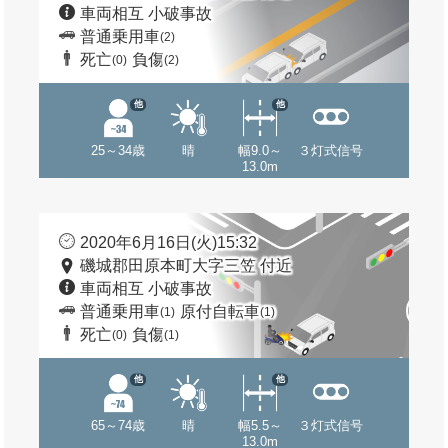
車両相互 小破事故
普通乗用車
(2)
死亡
負傷
(0)
(2)
他
他
25～34歳
晴
幅9.0～
３灯式信号
13.0m
2020年6月16日(火)15:32
磯城郡田原本町大字三笠 付近
車両相互 小破事故
普通乗用車
原付自転車
(1)
(1)
死亡
負傷
(0)
(1)
他
他
65～74歳
晴
幅5.5～
３灯式信号
13.0m