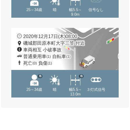
25～34歳
晴
幅5.5～
信号なし
9.0m
2020年12月17日(木)08:00
磯城郡田原本町大字三笠 付近
車両相互 小破事故
普通乗用車
自転車
(1)
(1)
死亡
負傷
(0)
(1)
他
他
25～34歳
晴
幅5.5～
３灯式信号
13.0m