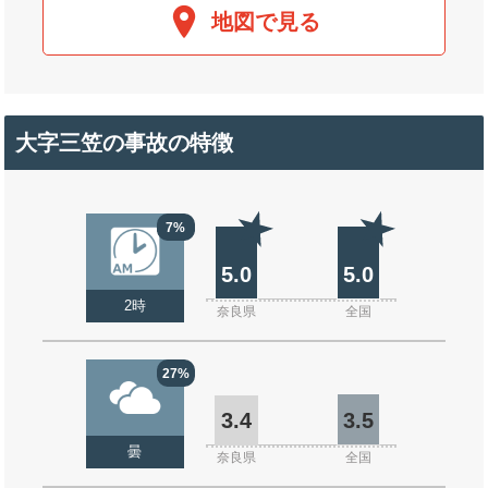
地図で見る
大字三笠の事故の特徴
7%
5.0
5.0
2時
奈良県
全国
27%
3.4
3.5
曇
奈良県
全国