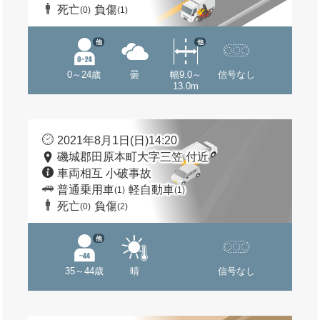
死亡
負傷
(0)
(1)
他
他
0～24歳
曇
幅9.0～
信号なし
13.0m
2021年8月1日(日)14:20
磯城郡田原本町大字三笠 付近
車両相互 小破事故
普通乗用車
軽自動車
(1)
(1)
死亡
負傷
(0)
(2)
他
35～44歳
晴
信号なし