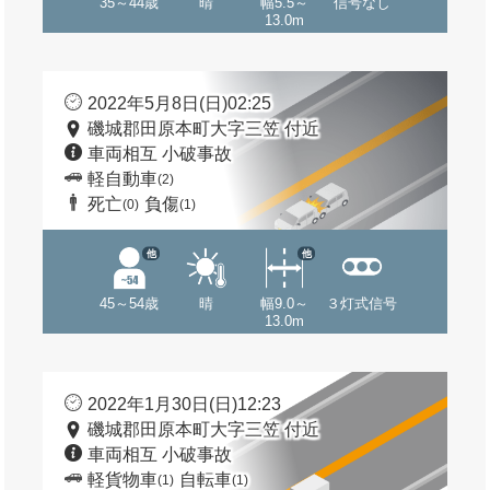
35～44歳
晴
幅5.5～
信号なし
13.0m
2022年5月8日(日)02:25
磯城郡田原本町大字三笠 付近
車両相互 小破事故
軽自動車
(2)
死亡
負傷
(0)
(1)
他
他
45～54歳
晴
幅9.0～
３灯式信号
13.0m
2022年1月30日(日)12:23
磯城郡田原本町大字三笠 付近
車両相互 小破事故
軽貨物車
自転車
(1)
(1)