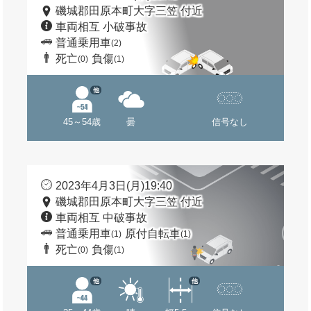
磯城郡田原本町大字三笠 付近
車両相互 小破事故
普通乗用車
(2)
死亡
負傷
(0)
(1)
他
45～54歳
曇
信号なし
2023年4月3日(月)19:40
磯城郡田原本町大字三笠 付近
車両相互 中破事故
普通乗用車
原付自転車
(1)
(1)
死亡
負傷
(0)
(1)
他
他