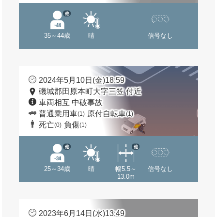
他
35～44歳
晴
信号なし
2024年5月10日(金)18:59
磯城郡田原本町大字三笠 付近
車両相互 中破事故
普通乗用車
原付自転車
(1)
(1)
死亡
負傷
(0)
(1)
他
他
25～34歳
晴
幅5.5～
信号なし
13.0m
2023年6月14日(水)13:49