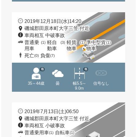
2019年12月18日(水)14:20
磯城郡田原本町大字三笠 付近
車両相互 中破事故
普通乗
軽自
軽貨
準中型貨
(1)
(3)
(1)
(1)
用車
動車
物車
物車
死亡
負傷
(0)
(7)
他
他
35～44歳
曇
幅5.5～
信号なし
9.0m
2019年7月13日(土)06:50
磯城郡田原本町大字三笠 付近
車両相互 小破事故
普通乗用車
自転車
(1)
(1)