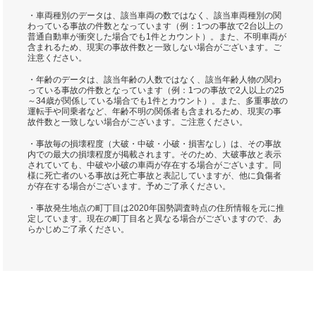
・車両種別のデータは、該当車両の数ではなく、該当車両種別の関
わっている事故の件数となっています（例：1つの事故で2台以上の
普通自動車が衝突した場合でも1件とカウント）。また、不明車両が
含まれるため、現実の事故件数と一致しない場合がございます。ご
注意ください。
・年齢のデータは、該当年齢の人数ではなく、該当年齢人物の関わ
っている事故の件数となっています（例：1つの事故で2人以上の25
～34歳が関係している場合でも1件とカウント）。また、多重事故の
運転手や同乗者など、年齢不明の関係者も含まれるため、現実の事
故件数と一致しない場合がございます。ご注意ください。
・事故毎の損壊程度（大破・中破・小破・損害なし）は、その事故
内での最大の損壊程度が掲載されます。そのため、大破事故と表示
されていても、中破や小破の車両が存在する場合がございます。同
様に死亡者のいる事故は死亡事故と表記していますが、他に負傷者
が存在する場合がございます。予めご了承ください。
・事故発生地点の町丁目は2020年国勢調査時点の住所情報を元に推
定しています。現在の町丁目名と異なる場合がございますので、あ
らかじめご了承ください。