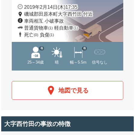
2019年2月14日(木)17:35
磯城郡田原本町大字西竹田 付近
車両相互 小破事故
普通貨物車
軽自動車
(1)
(1)
死亡
負傷
(0)
(1)
他
他
25～34歳
晴
幅～5.5m
信号なし
地図で見る
大字西竹田の事故の特徴