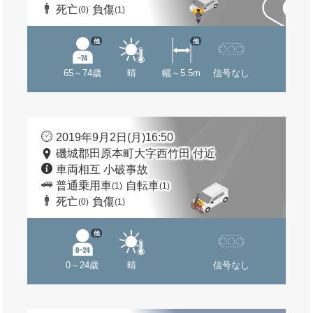
死亡
負傷
(0)
(1)
他
他
65～74歳
晴
幅～5.5m
信号なし
2019年9月2日(月)16:50
磯城郡田原本町大字西竹田 付近
車両相互 小破事故
普通乗用車
自転車
(1)
(1)
死亡
負傷
(0)
(1)
他
0～24歳
晴
信号なし