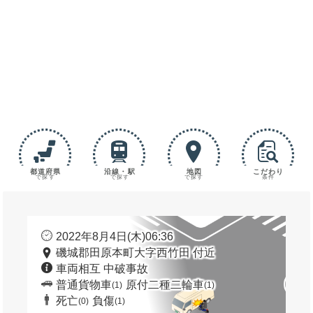
都道府県
沿線・駅
地図
こだわり
で探す
で探す
で探す
条件
2022年8月4日(木)06:36
磯城郡田原本町大字西竹田 付近
車両相互 中破事故
普通貨物車
原付二種二輪車
(1)
(1)
死亡
負傷
(0)
(1)