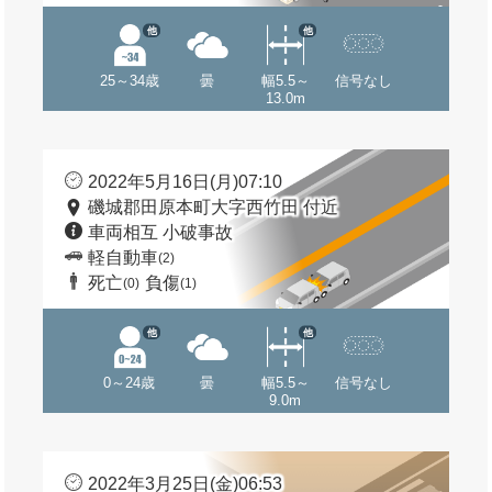
他
他
25～34歳
曇
幅5.5～
信号なし
13.0m
2022年5月16日(月)07:10
磯城郡田原本町大字西竹田 付近
車両相互 小破事故
軽自動車
(2)
死亡
負傷
(0)
(1)
他
他
0～24歳
曇
幅5.5～
信号なし
9.0m
2022年3月25日(金)06:53