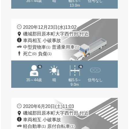
35～44歳
晴
幅5.5～
信号なし
13.0m
2020年12月23日(水)13:02
磯城郡田原本町大字西竹田 付近
車両相互 小破事故
中型貨物車
普通乗用車
(1)
(1)
死亡
負傷
(0)
(1)
他
他
35～44歳
晴
幅5.5～
信号なし
9.0m
2020年6月20日(土)11:03
磯城郡田原本町大字西竹田 付近
車両相互 小破事故
軽自動車
原付自転車
(1)
(1)