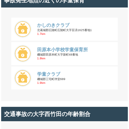
事故発生地点の近くの学童保育
かしのきクラブ
北葛城郡広陵町広陵町大字百済1625番地1
1.7km
田原本小学校学童保育所
磯城郡田原本町大字新町48番地
1.8km
学童クラブ
磯城郡三宅町伴堂689
1.9km
交通事故の大字西竹田の年齢割合