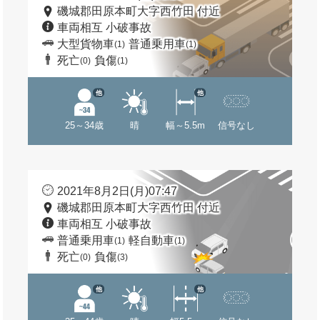
磯城郡田原本町大字西竹田 付近
車両相互 小破事故
大型貨物車
普通乗用車
(1)
(1)
死亡
負傷
(0)
(1)
他
他
25～34歳
晴
幅～5.5m
信号なし
2021年8月2日(月)07:47
磯城郡田原本町大字西竹田 付近
車両相互 小破事故
普通乗用車
軽自動車
(1)
(1)
死亡
負傷
(0)
(3)
他
他