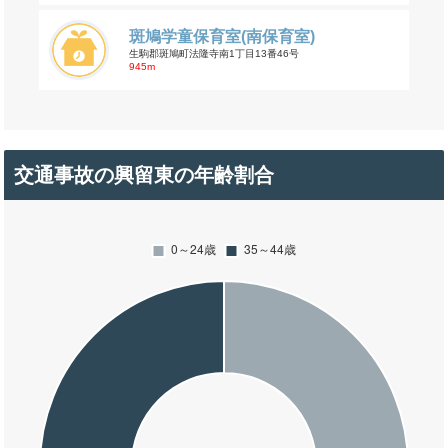
斑鳩学童保育室(南保育室)
生駒郡斑鳩町法隆寺南1丁目13番46号
945m
交通事故の興留東の年齢割合