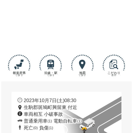
都道府県
沿線・駅
地図
こだわり
で探す
で探す
で探す
条件
2023年10月7日(土)08:30
生駒郡斑鳩町興留東 付近
車両相互 小破事故
普通乗用車
電動自転車
(1)
(1)
死亡
負傷
(0)
(1)