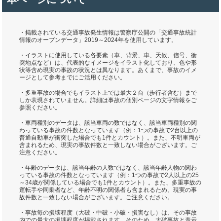
・掲載されている交通事故発生情報は警察庁公開の「交通事故統計
情報のオープンデータ」2019～2024年を使用しています。
・イラストに使用している各要素（車、背景、車、天候、信号、衝
突地点など）は、代表的なイメージをイラスト化しており、色や形
状等含め現実の事故の状況とは異なります。あくまで、事故のイメ
ージとして参考までにご活用ください。
・多重事故の場合でもイラスト上では最大２台（歩行者含む）まで
しか表現されていません。詳細は事故の個別ページの文字情報をご
参照ください。
・車両種別のデータは、該当車両の数ではなく、該当車両種別の関
わっている事故の件数となっています（例：1つの事故で2台以上の
普通自動車が衝突した場合でも1件とカウント）。また、不明車両が
含まれるため、現実の事故件数と一致しない場合がございます。ご
注意ください。
・年齢のデータは、該当年齢の人数ではなく、該当年齢人物の関わ
っている事故の件数となっています（例：1つの事故で2人以上の25
～34歳が関係している場合でも1件とカウント）。また、多重事故の
運転手や同乗者など、年齢不明の関係者も含まれるため、現実の事
故件数と一致しない場合がございます。ご注意ください。
・事故毎の損壊程度（大破・中破・小破・損害なし）は、その事故
内での最大の損壊程度が掲載されます。そのため、大破事故と表示