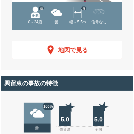
他
他
0～24歳
曇
幅～5.5m
信号なし
地図で見る
興留東の事故の特徴
100%
5.0
5.0
曇
奈良県
全国