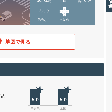
45～54歳
晴
幅～5.5m
信号なし
交差点
地図で見る
故 :
5.0
5.0
%
奈良県
全国