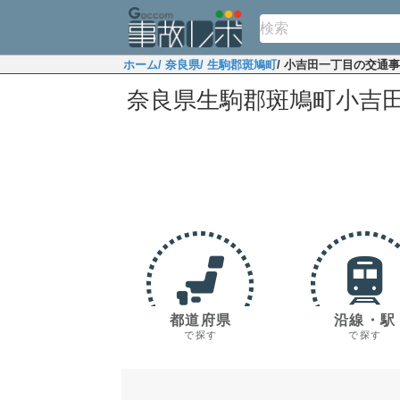
ホーム
/ 奈良県
/ 生駒郡斑鳩町
/ 小吉田一丁目の交通
奈良県生駒郡斑鳩町小吉
都道府県
沿線・駅
で探す
で探す