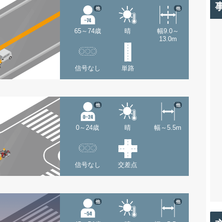
他
他
65～74歳
晴
幅9.0～
13.0m
信号なし
単路
他
他
0～24歳
晴
幅～5.5m
信号なし
交差点
他
他