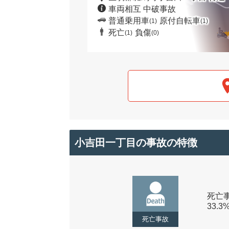
車両相互 中破事故
普通乗用車
原付自転車
(1)
(1)
死亡
負傷
(1)
(0)
小吉田一丁目の事故の特徴
死亡事
33.3
死亡事故