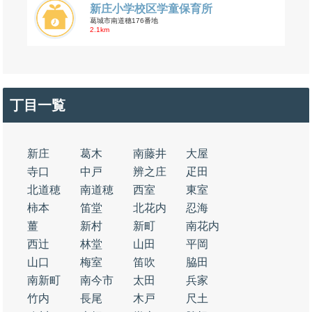
新庄小学校区学童保育所
葛城市南道穗176番地
2.1km
丁目一覧
新庄
葛木
南藤井
大屋
寺口
中戸
辨之庄
疋田
北道穂
南道穂
西室
東室
柿本
笛堂
北花内
忍海
薑
新村
新町
南花内
西辻
林堂
山田
平岡
山口
梅室
笛吹
脇田
南新町
南今市
太田
兵家
竹内
長尾
木戸
尺土