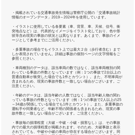
・掲載されている交通事故発生情報は警察庁公開の「交通事故統計
情報のオープンデータ」2019～2024年を使用しています。
・イラストに使用している各要素（車、背景、車、天候、信号、衝
突地点など）は、代表的なイメージをイラスト化しており、色や形
状等含め現実の事故の状況とは異なります。あくまで、事故のイメ
ージとして参考までにご活用ください。
・多重事故の場合でもイラスト上では最大２台（歩行者含む）まで
しか表現されていません。詳細は事故の個別ページの文字情報をご
参照ください。
・車両種別のデータは、該当車両の数ではなく、該当車両種別の関
わっている事故の件数となっています（例：1つの事故で2台以上の
普通自動車が衝突した場合でも1件とカウント）。また、不明車両が
含まれるため、現実の事故件数と一致しない場合がございます。ご
注意ください。
・年齢のデータは、該当年齢の人数ではなく、該当年齢人物の関わ
っている事故の件数となっています（例：1つの事故で2人以上の25
～34歳が関係している場合でも1件とカウント）。また、多重事故の
運転手や同乗者など、年齢不明の関係者も含まれるため、現実の事
故件数と一致しない場合がございます。ご注意ください。
・事故毎の損壊程度（大破・中破・小破・損害なし）は、その事故
内での最大の損壊程度が掲載されます。そのため、大破事故と表示
されていても、中破や小破の車両が存在する場合がございます。同