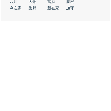
八川
大畑
當麻
勝根
今在家
染野
新在家
加守