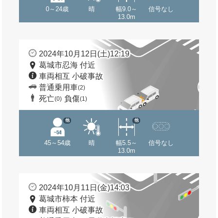
0～24歳
晴
幅9.0～
信号なし
13.0m
2024年10月12日(土)12:19
葛城市忍海 付近
車両相互 小破事故
普通乗用車
(2)
死亡
負傷
(0)
(1)
他
他
45～54歳
晴
幅5.5～
信号なし
13.0m
2024年10月11日(金)14:03
葛城市柿本 付近
車両相互 小破事故