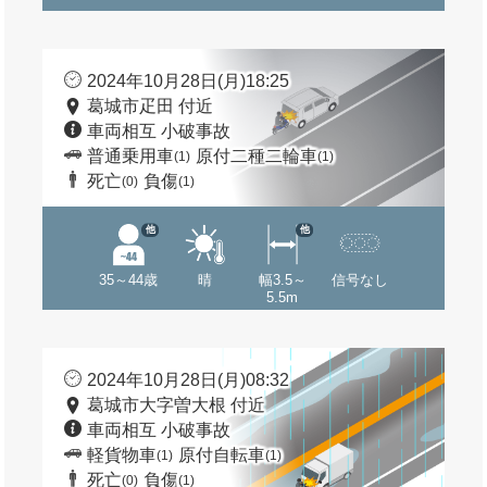
2024年10月28日(月)18:25
葛城市疋田 付近
車両相互 小破事故
普通乗用車
原付二種二輪車
(1)
(1)
死亡
負傷
(0)
(1)
他
他
35～44歳
晴
幅3.5～
信号なし
5.5m
2024年10月28日(月)08:32
葛城市大字曽大根 付近
車両相互 小破事故
軽貨物車
原付自転車
(1)
(1)
死亡
負傷
(0)
(1)