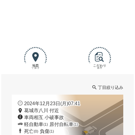
地図
こだわり
で探す
条件
丁目絞り込み
2024年12月23日(月)07:41
葛城市八川 付近
車両相互 小破事故
軽自動車
原付自転車
(1)
(1)
死亡
負傷
(0)
(1)