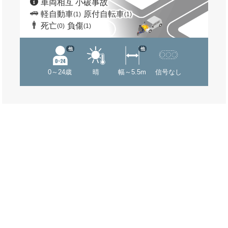
車両相互 小破事故
軽自動車
原付自転車
(1)
(1)
死亡
負傷
(0)
(1)
他
他
0～24歳
晴
幅～5.5m
信号なし