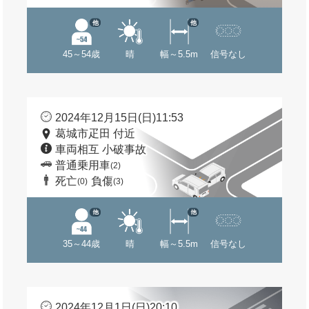
他
他
45～54歳
晴
幅～5.5m
信号なし
2024年12月15日(日)11:53
葛城市疋田 付近
車両相互 小破事故
普通乗用車
(2)
死亡
負傷
(0)
(3)
他
他
35～44歳
晴
幅～5.5m
信号なし
2024年12月1日(日)20:10