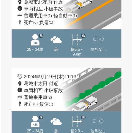
葛城市北花内 付近
車両相互 小破事故
普通乗用車
軽自動車
(1)
(1)
死亡
負傷
(0)
(1)
他
他
25～34歳
曇
幅5.5～
信号なし
9.0m
2024年9月19日(木)11:13
葛城市太田 付近
車両相互 小破事故
普通乗用車
(2)
死亡
負傷
(0)
(1)
他
他
25～34歳
曇
幅9.0～
信号なし