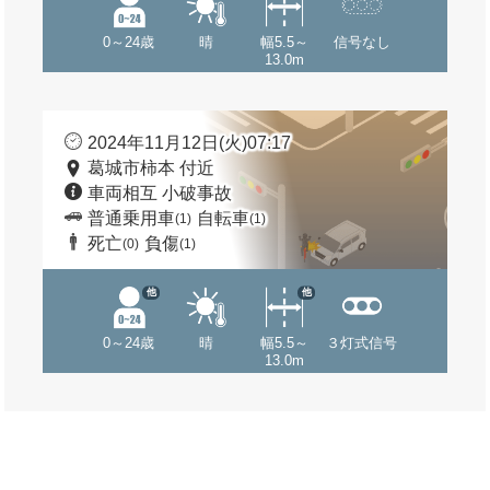
0～24歳
晴
幅5.5～
信号なし
13.0m
2024年11月12日(火)07:17
葛城市柿本 付近
車両相互 小破事故
普通乗用車
自転車
(1)
(1)
死亡
負傷
(0)
(1)
他
他
0～24歳
晴
幅5.5～
３灯式信号
13.0m