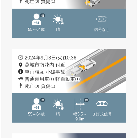
死亡
負傷
(0)
(1)
他
55～64歳
晴
信号なし
2024年9月3日(火)10:36
葛城市南花内 付近
車両相互 小破事故
普通乗用車
軽自動車
(1)
(1)
死亡
負傷
(0)
(1)
他
他
55～64歳
晴
幅5.5～
３灯式信号
9.0m