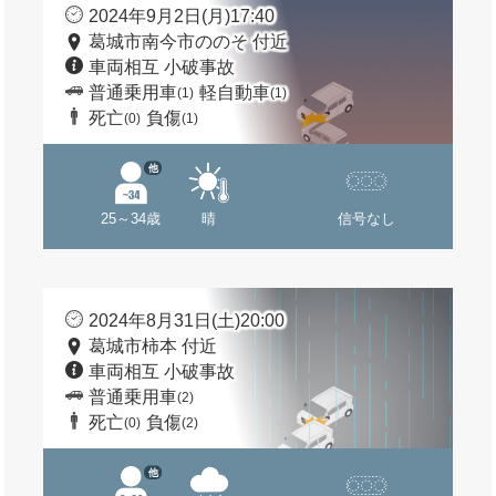
2024年9月2日(月)17:40
葛城市南今市ののそ 付近
車両相互 小破事故
普通乗用車
軽自動車
(1)
(1)
死亡
負傷
(0)
(1)
他
25～34歳
晴
信号なし
2024年8月31日(土)20:00
葛城市柿本 付近
車両相互 小破事故
普通乗用車
(2)
死亡
負傷
(0)
(2)
他