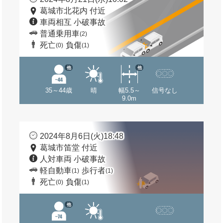
葛城市北花内 付近
車両相互 小破事故
普通乗用車
(2)
死亡
負傷
(0)
(1)
他
他
35～44歳
晴
幅5.5～
信号なし
9.0m
2024年8月6日(火)18:48
葛城市笛堂 付近
人対車両 小破事故
軽自動車
歩行者
(1)
(1)
死亡
負傷
(0)
(1)
他