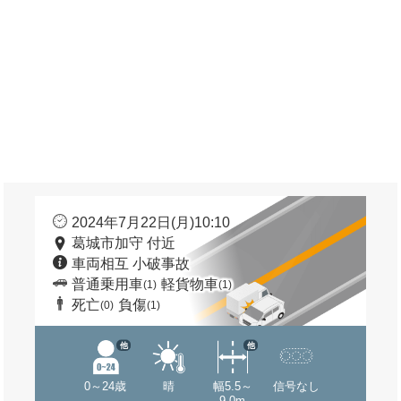
2024年7月22日(月)10:10
葛城市加守 付近
車両相互 小破事故
普通乗用車
軽貨物車
(1)
(1)
死亡
負傷
(0)
(1)
他
他
0～24歳
晴
幅5.5～
信号なし
9.0m