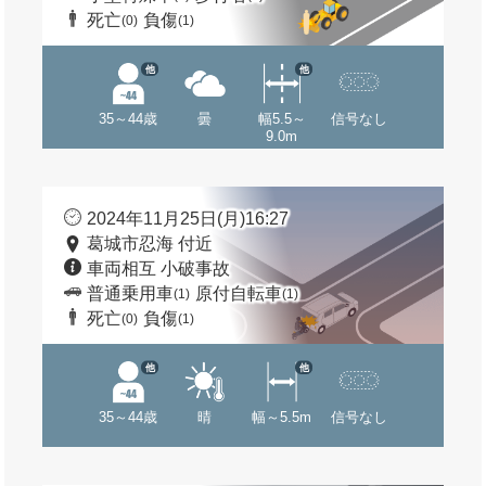
死亡
負傷
(0)
(1)
他
他
35～44歳
曇
幅5.5～
信号なし
9.0m
2024年11月25日(月)16:27
葛城市忍海 付近
車両相互 小破事故
普通乗用車
原付自転車
(1)
(1)
死亡
負傷
(0)
(1)
他
他
35～44歳
晴
幅～5.5m
信号なし