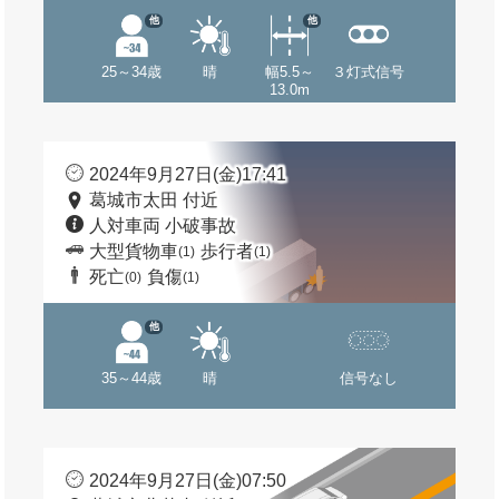
他
他
25～34歳
晴
幅5.5～
３灯式信号
13.0m
2024年9月27日(金)17:41
葛城市太田 付近
人対車両 小破事故
大型貨物車
歩行者
(1)
(1)
死亡
負傷
(0)
(1)
他
35～44歳
晴
信号なし
2024年9月27日(金)07:50