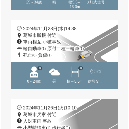
25～34歳
晴
幅5.5～
３灯式信号
13.0m
2024年11月28日(木)14:38
葛城市勝根 付近
車両相互 小破事故
軽自動車
原付二種二輪車
(1)
(1)
死亡
負傷
(0)
(1)
他
他
0～24歳
曇
幅～5.5m
信号なし
2024年11月26日(火)10:10
葛城市兵家 付近
人対車両 事故
小型特殊車
歩行者
(1)
(1)