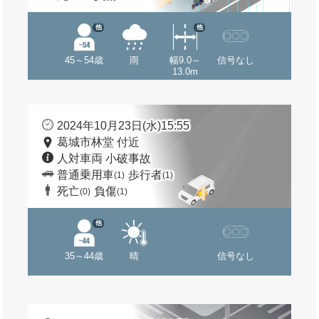
他
他
45～54歳
雨
幅9.0～
信号なし
13.0m
2024年10月23日(水)15:55
葛城市林堂 付近
人対車両 小破事故
普通乗用車
歩行者
(1)
(1)
死亡
負傷
(0)
(1)
他
35～44歳
晴
信号なし