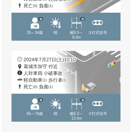
死亡
負傷
(0)
(1)
他
他
25～34歳
晴
幅5.5～
３灯式信号
9.0m
2024年7月27日(土)10:10
葛城市加守 付近
人対車両 小破事故
軽自動車
歩行者
(1)
(1)
死亡
負傷
(0)
(1)
他
他
65～74歳
晴
幅5.5～
３灯式信号
13.0m