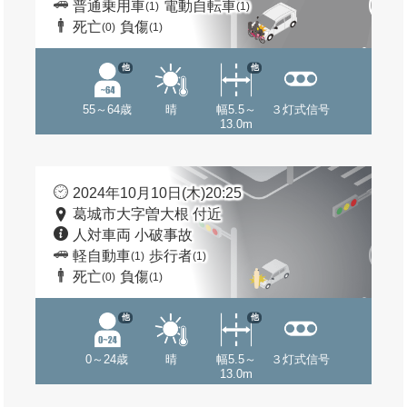
普通乗用車
電動自転車
(1)
(1)
死亡
負傷
(0)
(1)
他
他
55～64歳
晴
幅5.5～
３灯式信号
13.0m
2024年10月10日(木)20:25
葛城市大字曽大根 付近
人対車両 小破事故
軽自動車
歩行者
(1)
(1)
死亡
負傷
(0)
(1)
他
他
0～24歳
晴
幅5.5～
３灯式信号
13.0m