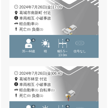
2024年7月26日(金)17:09
葛城市南新町 付近
車両相互 小破事故
軽自動車
(2)
死亡
負傷
(0)
(1)
他
他
35～44歳
晴
幅5.5～
信号なし
13.0m
2024年7月26日(金)06:40
葛城市林堂 付近
車両相互 小破事故
軽自動車
自転車
(1)
(1)
死亡
負傷
(0)
(1)
他
他