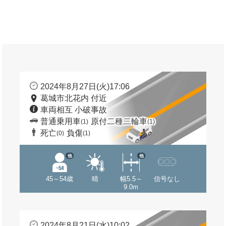
2024年8月27日(火)17:06
葛城市北花内 付近
車両相互 小破事故
普通乗用車
原付二種二輪車
(1)
(1)
死亡
負傷
(0)
(1)
他
他
45～54歳
晴
幅5.5～
信号なし
9.0m
2024年8月21日(水)10:02