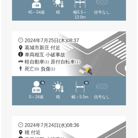
45～54歳
晴
幅5.5～
信号なし
13.0m
2024年7月25日(木)08:37
葛城市新庄 付近
車両相互 小破事故
軽自動車
原付自転車
(1)
(1)
死亡
負傷
(0)
(1)
他
他
0～24歳
晴
幅～5.5m
信号なし
2024年7月24日(水)08:36
穂 付近