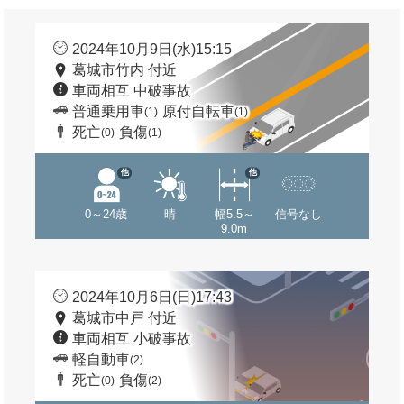
2024年10月9日(水)15:15
葛城市竹内 付近
車両相互 中破事故
普通乗用車
原付自転車
(1)
(1)
死亡
負傷
(0)
(1)
他
他
0～24歳
晴
幅5.5～
信号なし
9.0m
2024年10月6日(日)17:43
葛城市中戸 付近
車両相互 小破事故
軽自動車
(2)
死亡
負傷
(0)
(2)