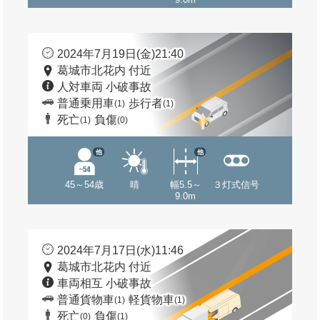
2024年7月19日(金)21:40
葛城市北花内 付近
人対車両 小破事故
普通乗用車
歩行者
(1)
(1)
死亡
負傷
(1)
(0)
他
他
45～54歳
晴
幅5.5～
３灯式信号
9.0m
2024年7月17日(水)11:46
葛城市北花内 付近
車両相互 小破事故
普通貨物車
軽貨物車
(1)
(1)
死亡
負傷
(0)
(1)