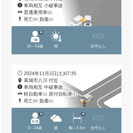
車両相互 小破事故
普通乗用車
(2)
死亡
負傷
(0)
(1)
他
45～54歳
晴
信号なし
2024年11月2日(土)07:35
葛城市八川 付近
車両相互 中破事故
軽自動車
原付自転車
(1)
(1)
死亡
負傷
(0)
(1)
他
他
0～24歳
曇
幅～5.5m
信号なし