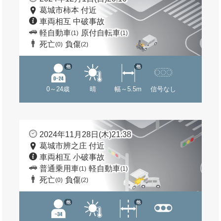
葛城市柿本 付近
車両相互 中破事故
軽自動車
原付自転車
(1)
(1)
死亡
負傷
(0)
(2)
他
他
0～24歳
晴
幅～5.5m
信号なし
2024年11月28日(木)21:38
葛城市辨之庄 付近
車両相互 小破事故
普通乗用車
軽自動車
(1)
(1)
死亡
負傷
(0)
(2)
他
他