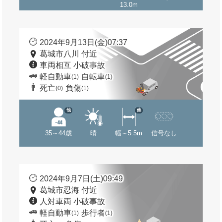
13.0m
2024年9月13日(金)07:37
葛城市八川 付近
車両相互 小破事故
軽自動車
自転車
(1)
(1)
死亡
負傷
(0)
(1)
他
他
35～44歳
晴
幅～5.5m
信号なし
2024年9月7日(土)09:49
葛城市忍海 付近
人対車両 小破事故
軽自動車
歩行者
(1)
(1)