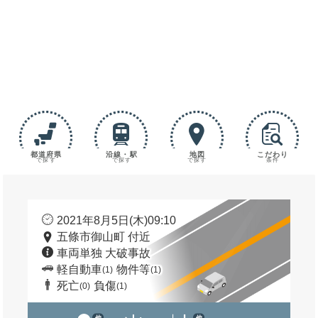
都道府県
沿線・駅
地図
こだわり
で探す
で探す
で探す
条件
2021年8月5日(木)09:10
五條市御山町 付近
車両単独 大破事故
軽自動車
物件等
(1)
(1)
死亡
負傷
(0)
(1)
他
他