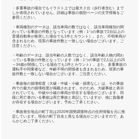
・多重事故の場合でもイラスト上では最大２台（歩行者含む）まで
しか表現されていません。詳細は事故の個別ページの文字情報をご
参照ください。
・車両種別のデータは、該当車両の数ではなく、該当車両種別の関
わっている事故の件数となっています（例：1つの事故で2台以上の
普通自動車が衝突した場合でも1件とカウント）。また、不明車両が
含まれるため、現実の事故件数と一致しない場合がございます。ご
注意ください。
・年齢のデータは、該当年齢の人数ではなく、該当年齢人物の関わ
っている事故の件数となっています（例：1つの事故で2人以上の25
～34歳が関係している場合でも1件とカウント）。また、多重事故の
運転手や同乗者など、年齢不明の関係者も含まれるため、現実の事
故件数と一致しない場合がございます。ご注意ください。
・事故毎の損壊程度（大破・中破・小破・損害なし）は、その事故
内での最大の損壊程度が掲載されます。そのため、大破事故と表示
されていても、中破や小破の車両が存在する場合がございます。同
様に死亡者のいる事故は死亡事故と表記していますが、他に負傷者
が存在する場合がございます。予めご了承ください。
・事故発生地点の町丁目は2020年国勢調査時点の住所情報を元に推
定しています。現在の町丁目名と異なる場合がございますので、あ
らかじめご了承ください。