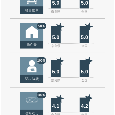
5.0
5.0
軽自動車
奈良県
全国
50%
5.0
5.0
物件等
奈良県
全国
100%
5.0
5.0
55～64歳
奈良県
全国
100%
4.1
4.2
信号なし
奈良県
全国