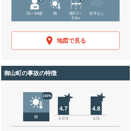
55～64歳
晴
幅5.5～
信号なし
9.0m
地図で見る
御山町の事故の特徴
100%
4.7
4.8
晴
奈良県
全国