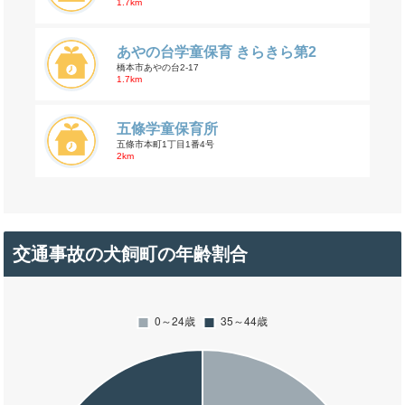
1.7km
あやの台学童保育 きらきら第2
橋本市あやの台2-17
1.7km
五條学童保育所
五條市本町1丁目1番4号
2km
交通事故の犬飼町の年齢割合