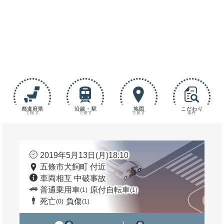
都道府県
沿線・駅
地図
こだわり
で探す
で探す
で探す
条件
2019年5月13日(月)18:10
五條市犬飼町 付近
車両相互 中破事故
普通乗用車
原付自転車
(1)
(1)
死亡
負傷
(0)
(1)
他
他