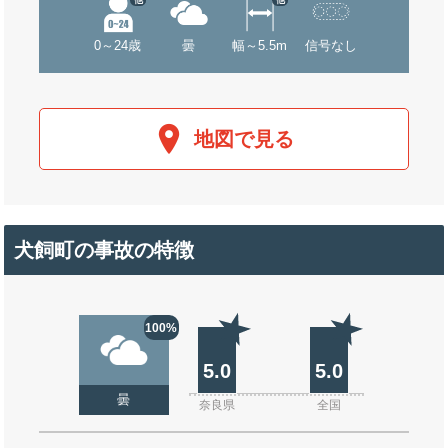
0～24歳
曇
幅～5.5m
信号なし
地図で見る
犬飼町の事故の特徴
100%
5.0
5.0
曇
奈良県
全国