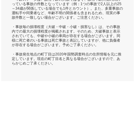
っている事故の件数となっています（例：1つの事故で2人以上の25
～34歳が関係している場合でも1件とカウント）。また、多重事故の
運転手や同乗者など、年齢不明の関係者も含まれるため、現実の事
故件数と一致しない場合がございます。ご注意ください。
・事故毎の損壊程度（大破・中破・小破・損害なし）は、その事故
内での最大の損壊程度が掲載されます。そのため、大破事故と表示
されていても、中破や小破の車両が存在する場合がございます。同
様に死亡者のいる事故は死亡事故と表記していますが、他に負傷者
が存在する場合がございます。予めご了承ください。
・事故発生地点の町丁目は2020年国勢調査時点の住所情報を元に推
定しています。現在の町丁目名と異なる場合がございますので、あ
らかじめご了承ください。