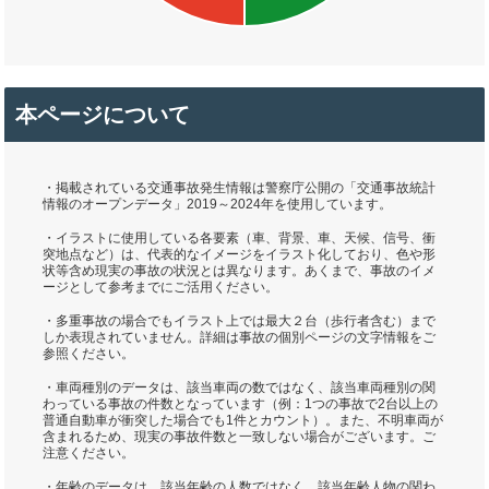
本ページについて
・掲載されている交通事故発生情報は警察庁公開の「交通事故統計
情報のオープンデータ」2019～2024年を使用しています。
・イラストに使用している各要素（車、背景、車、天候、信号、衝
突地点など）は、代表的なイメージをイラスト化しており、色や形
状等含め現実の事故の状況とは異なります。あくまで、事故のイメ
ージとして参考までにご活用ください。
・多重事故の場合でもイラスト上では最大２台（歩行者含む）まで
しか表現されていません。詳細は事故の個別ページの文字情報をご
参照ください。
・車両種別のデータは、該当車両の数ではなく、該当車両種別の関
わっている事故の件数となっています（例：1つの事故で2台以上の
普通自動車が衝突した場合でも1件とカウント）。また、不明車両が
含まれるため、現実の事故件数と一致しない場合がございます。ご
注意ください。
・年齢のデータは、該当年齢の人数ではなく、該当年齢人物の関わ