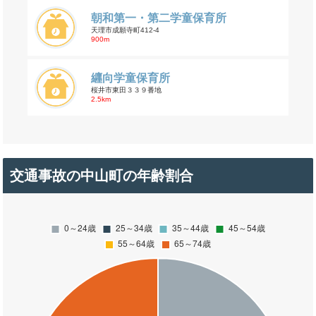
朝和第一・第二学童保育所
天理市成願寺町412-4
900m
纒向学童保育所
桜井市東田３３９番地
2.5km
交通事故の中山町の年齢割合