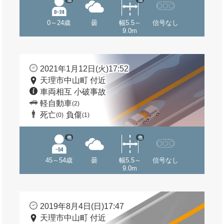
0～24歳
曇
幅5.5～
信号なし
9.0m
2021年1月12日(火)17:52
天理市中山町 付近
車両相互 小破事故
軽自動車
(2)
死亡
負傷
(0)
(1)
他
他
45～54歳
曇
幅5.5～
信号なし
9.0m
2019年8月4日(日)17:47
天理市中山町 付近