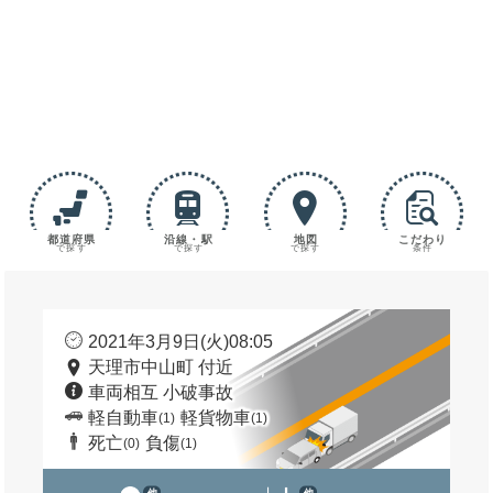
都道府県
沿線・駅
地図
こだわり
で探す
で探す
で探す
条件
2021年3月9日(火)08:05
天理市中山町 付近
車両相互 小破事故
軽自動車
軽貨物車
(1)
(1)
死亡
負傷
(0)
(1)
他
他