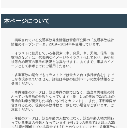
本ページについて
・掲載されている交通事故発生情報は警察庁公開の「交通事故統計
情報のオープンデータ」2019～2024年を使用しています。
・イラストに使用している各要素（車、背景、車、天候、信号、衝
突地点など）は、代表的なイメージをイラスト化しており、色や形
状等含め現実の事故の状況とは異なります。あくまで、事故のイメ
ージとして参考までにご活用ください。
・多重事故の場合でもイラスト上では最大２台（歩行者含む）まで
しか表現されていません。詳細は事故の個別ページの文字情報をご
参照ください。
・車両種別のデータは、該当車両の数ではなく、該当車両種別の関
わっている事故の件数となっています（例：1つの事故で2台以上の
普通自動車が衝突した場合でも1件とカウント）。また、不明車両が
含まれるため、現実の事故件数と一致しない場合がございます。ご
注意ください。
・年齢のデータは、該当年齢の人数ではなく、該当年齢人物の関わ
っている事故の件数となっています（例：1つの事故で2人以上の25
～34歳が関係している場合でも1件とカウント）。また、多重事故の