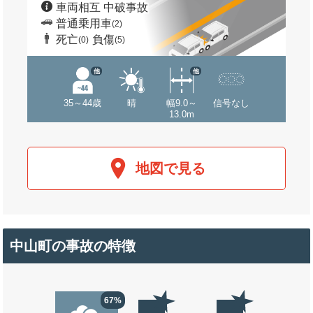
車両相互 中破事故
普通乗用車
(2)
死亡
負傷
(0)
(5)
他
他
35～44歳
晴
幅9.0～
信号なし
13.0m
地図で見る
中山町の事故の特徴
67%