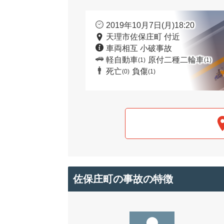
2019年10月7日(月)18:20
天理市佐保庄町 付近
車両相互 小破事故
軽自動車
原付二種二輪車
(1)
(1)
死亡
負傷
(0)
(1)
佐保庄町の事故の特徴