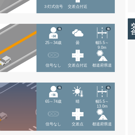
３灯式信号
交差点付近
他
他
25～34歳
曇
幅5.5～
9.0m
信号なし
交差点付近
都道府県道
他
他
65～74歳
晴
幅5.5～
13.0m
信号なし
交差点
都道府県道