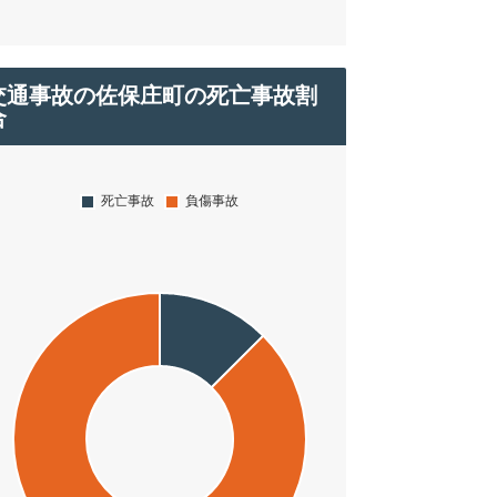
交通事故の佐保庄町の死亡事故割
合