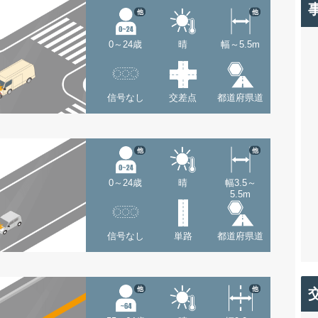
他
他
0～24歳
晴
幅～5.5m
信号なし
交差点
都道府県道
他
他
0～24歳
晴
幅3.5～
5.5m
信号なし
単路
都道府県道
他
他