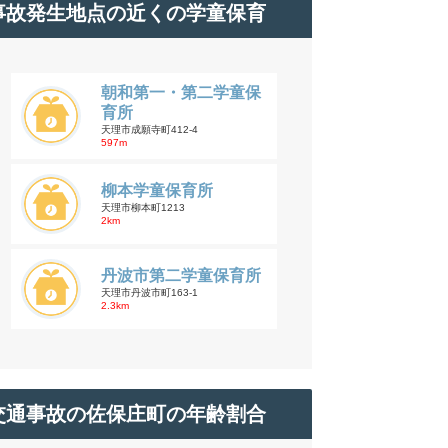
事故発生地点の近くの学童保育
朝和第一・第二学童保
育所
天理市成願寺町412-4
597m
柳本学童保育所
天理市柳本町1213
2km
丹波市第二学童保育所
天理市丹波市町163-1
2.3km
交通事故の佐保庄町の年齢割合