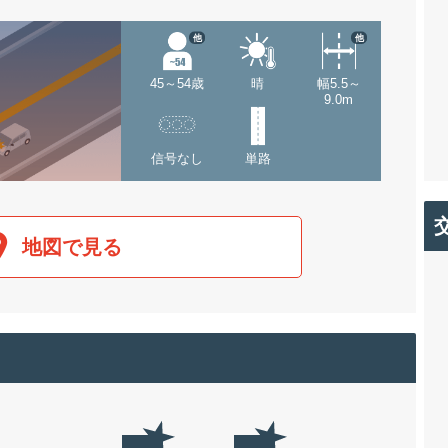
他
他
45～54歳
晴
幅5.5～
9.0m
信号なし
単路
地図で見る