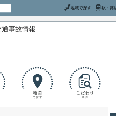
地域で探す
駅・路
交通事故情報
地図
こだわり
で探す
条件