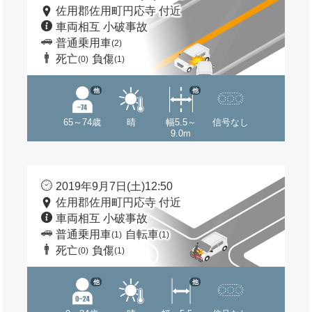
佐用郡佐用町円応寺 付近
車両相互 小破事故
普通乗用車
(2)
死亡
負傷
(0)
(1)
他
他
65～74歳
晴
幅5.5～
信号なし
9.0m
2019年9月7日(土)12:50
佐用郡佐用町円応寺 付近
車両相互 小破事故
普通乗用車
自転車
(1)
(1)
死亡
負傷
(0)
(1)
他
他