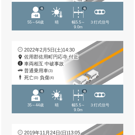
他
他
55～64歳
晴
幅5.5～
３灯式信号
9.0m
2022年2月5日(土)14:30
佐用郡佐用町円応寺 付近
車両相互 中破事故
普通乗用車
(3)
死亡
負傷
(0)
(4)
他
他
35～44歳
晴
幅5.5～
３灯式信号
9.0m
2019年11月24日(日)13:05