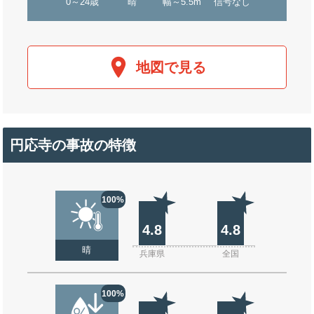
0～24歳
晴
幅～5.5m
信号なし
地図で見る
円応寺の事故の特徴
100%
4.8
4.8
晴
兵庫県
全国
100%