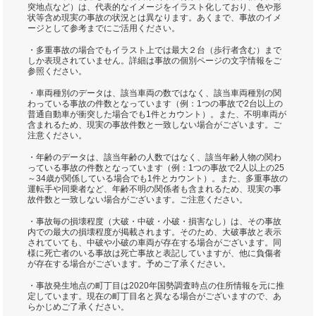
突地点など）は、代表的なイメージをイラスト化しており、色や形
状等含め現実の事故の状況とは異なります。あくまで、事故のイメ
ージとして参考までにご活用ください。
・多重事故の場合でもイラスト上では最大２台（歩行者含む）まで
しか表現されていません。詳細は事故の個別ページの文字情報をご
参照ください。
・車両種別のデータは、該当車両の数ではなく、該当車両種別の関
わっている事故の件数となっています（例：1つの事故で2台以上の
普通自動車が衝突した場合でも1件とカウント）。また、不明車両が
含まれるため、現実の事故件数と一致しない場合がございます。ご
注意ください。
・年齢のデータは、該当年齢の人数ではなく、該当年齢人物の関わ
っている事故の件数となっています（例：1つの事故で2人以上の25
～34歳が関係している場合でも1件とカウント）。また、多重事故の
運転手や同乗者など、年齢不明の関係者も含まれるため、現実の事
故件数と一致しない場合がございます。ご注意ください。
・事故毎の損壊程度（大破・中破・小破・損害なし）は、その事故
内での最大の損壊程度が掲載されます。そのため、大破事故と表示
されていても、中破や小破の車両が存在する場合がございます。同
様に死亡者のいる事故は死亡事故と表記していますが、他に負傷者
が存在する場合がございます。予めご了承ください。
・事故発生地点の町丁目は2020年国勢調査時点の住所情報を元に推
定しています。現在の町丁目名と異なる場合がございますので、あ
らかじめご了承ください。