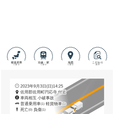
都道府県
沿線・駅
地図
こだわり
で探す
で探す
で探す
条件
2023年9月3日(日)14:25
佐用郡佐用町円応寺 付近
車両相互 小破事故
普通乗用車
軽貨物車
(1)
(1)
死亡
負傷
(0)
(1)