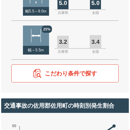
5.0
5.0
幅5.5～9.0m
兵庫県
全国
25%
3.2
3.4
幅～5.5m
兵庫県
全国
こだわり条件で探す
交通事故の佐用郡佐用町の時刻別発生割合