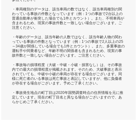
・車両種別のデータは、該当車両の数ではなく、該当車両種別の関
わっている事故の件数となっています（例：1つの事故で2台以上の
普通自動車が衝突した場合でも1件とカウント）。また、不明車両が
含まれるため、現実の事故件数と一致しない場合がございます。ご
注意ください。
・年齢のデータは、該当年齢の人数ではなく、該当年齢人物の関わ
っている事故の件数となっています（例：1つの事故で2人以上の25
～34歳が関係している場合でも1件とカウント）。また、多重事故の
運転手や同乗者など、年齢不明の関係者も含まれるため、現実の事
故件数と一致しない場合がございます。ご注意ください。
・事故毎の損壊程度（大破・中破・小破・損害なし）は、その事故
内での最大の損壊程度が掲載されます。そのため、大破事故と表示
されていても、中破や小破の車両が存在する場合がございます。同
様に死亡者のいる事故は死亡事故と表記していますが、他に負傷者
が存在する場合がございます。予めご了承ください。
・事故発生地点の町丁目は2020年国勢調査時点の住所情報を元に推
定しています。現在の町丁目名と異なる場合がございますので、あ
らかじめご了承ください。