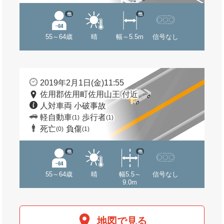
他
他
55～64歳
晴
幅～5.5m
信号なし
2019年2月1日(金)11:55
佐用郡佐用町佐用山王 付近
人対車両 小破事故
軽自動車
歩行者
(1)
(1)
死亡
負傷
(0)
(1)
他
他
55～64歳
晴
幅5.5～
信号なし
9.0m
地図で見る