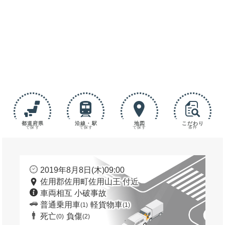
都道府県
沿線・駅
地図
こだわり
で探す
で探す
で探す
条件
2019年8月8日(木)09:00
佐用郡佐用町佐用山王 付近
車両相互 小破事故
普通乗用車
軽貨物車
(1)
(1)
死亡
負傷
(0)
(2)