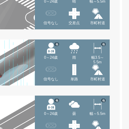
0～24歳
晴
幅～5.5m
信号なし
交差点
市町村道
他
他
0～24歳
雨
幅3.5～
5.5m
信号なし
単路
市町村道
他
他
0～24歳
曇
幅～5.5m