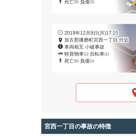
死亡
負傷
(0)
(1)
2019年12月9日(月)17:15
加古郡播磨町宮西一丁目 付近
車両相互 小破事故
軽貨物車
自転車
(1)
(1)
死亡
負傷
(0)
(1)
宮西一丁目の事故の特徴