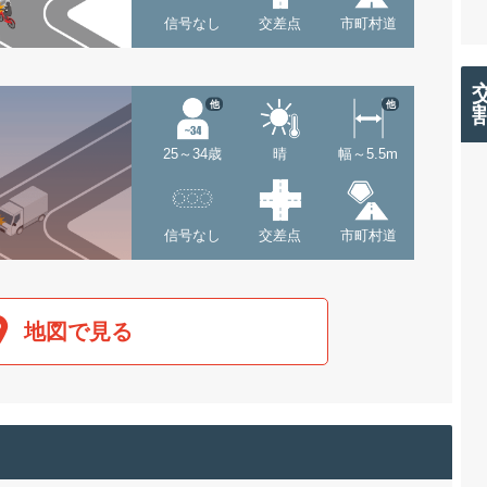
信号なし
交差点
市町村道
他
他
25～34歳
晴
幅～5.5m
信号なし
交差点
市町村道
地図で見る