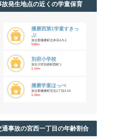
事故発生地点の近くの学童保育
播磨西第1学童すきっ
ぷ
加古郡播磨町北本荘4-5-1
538m
別府小学校
加古川市別府町西町１
1.1km
播磨学童ほっぺ
加古郡播磨町宮北1丁目3-10
1.2km
交通事故の宮西一丁目の年齢割合