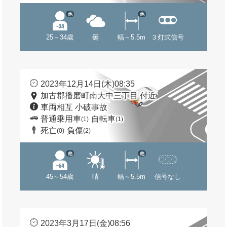
他
他
25～34歳
曇
幅～5.5m
３灯式信号
2023年12月14日(木)08:35
加古郡播磨町南大中三丁目 付近
車両相互 小破事故
普通乗用車
自転車
(1)
(1)
死亡
負傷
(0)
(2)
他
他
45～54歳
晴
幅～5.5m
信号なし
2023年3月17日(金)08:56