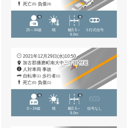
死亡
負傷
(0)
(4)
他
他
25～34歳
晴
幅5.5～
３灯式信号
9.0m
2021年12月29日(水)10:50
加古郡播磨町南大中三丁目 付近
人対車両 事故
自転車
歩行者
(1)
(1)
死亡
負傷
(0)
(1)
他
他
0～24歳
晴
幅5.5～
信号なし
9.0m