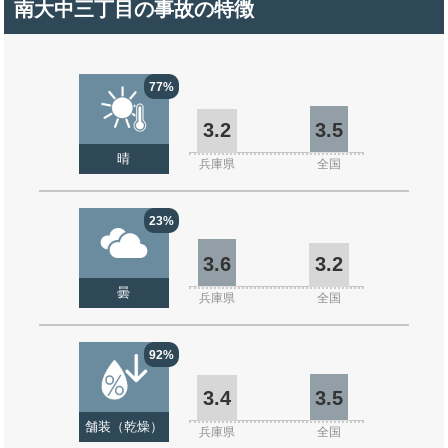
南大中三丁目の事故の特徴
77%
3.2
3.5
晴
兵庫県
全国
23%
3.6
3.2
曇
兵庫県
全国
92%
3.4
3.5
舗装（乾燥）
兵庫県
全国