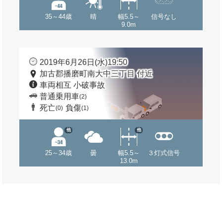
35～44歳
晴
幅5.5～
信号なし
9.0m
2019年6月26日(水)19:50
加古郡播磨町南大中三丁目 付近
車両相互 小破事故
普通乗用車
(2)
死亡
負傷
(0)
(1)
他
他
25～34歳
曇
幅5.5～
３灯式信号
13.0m