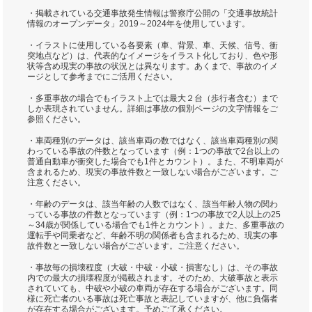
・掲載されている交通事故発生情報は警察庁公開の「交通事故統計
情報のオープンデータ」2019～2024年を使用しています。
・イラストに使用している各要素（車、背景、車、天候、信号、衝
突地点など）は、代表的なイメージをイラスト化しており、色や形
状等含め現実の事故の状況とは異なります。あくまで、事故のイメ
ージとして参考までにご活用ください。
・多重事故の場合でもイラスト上では最大２台（歩行者含む）まで
しか表現されていません。詳細は事故の個別ページの文字情報をご
参照ください。
・車両種別のデータは、該当車両の数ではなく、該当車両種別の関
わっている事故の件数となっています（例：1つの事故で2台以上の
普通自動車が衝突した場合でも1件とカウント）。また、不明車両が
含まれるため、現実の事故件数と一致しない場合がございます。ご
注意ください。
・年齢のデータは、該当年齢の人数ではなく、該当年齢人物の関わ
っている事故の件数となっています（例：1つの事故で2人以上の25
～34歳が関係している場合でも1件とカウント）。また、多重事故の
運転手や同乗者など、年齢不明の関係者も含まれるため、現実の事
故件数と一致しない場合がございます。ご注意ください。
・事故毎の損壊程度（大破・中破・小破・損害なし）は、その事故
内での最大の損壊程度が掲載されます。そのため、大破事故と表示
されていても、中破や小破の車両が存在する場合がございます。同
様に死亡者のいる事故は死亡事故と表記していますが、他に負傷者
が存在する場合がございます。予めご了承ください。