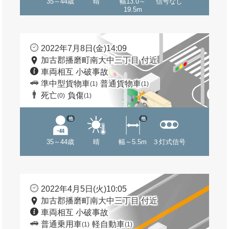
35～44歳
晴
幅13.0～
信号なし
19.5m
2022年7月8日(金)14:09
加古郡播磨町南大中三丁目 付近
車両相互 小破事故
準中型貨物車
普通貨物車
(1)
(1)
死亡
負傷
(0)
(1)
他
他
35～44歳
晴
幅～5.5m
３灯式信号
2022年4月5日(火)10:05
加古郡播磨町南大中三丁目 付近
車両相互 小破事故
普通乗用車
軽自動車
(1)
(1)