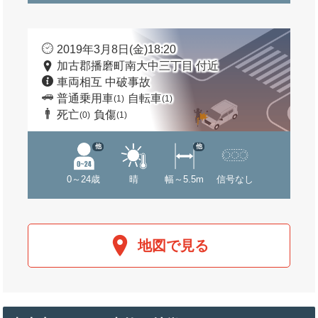
2019年3月8日(金)18:20
加古郡播磨町南大中三丁目 付近
車両相互 中破事故
普通乗用車
自転車
(1)
(1)
死亡
負傷
(0)
(1)
他
他
0～24歳
晴
幅～5.5m
信号なし
地図で見る