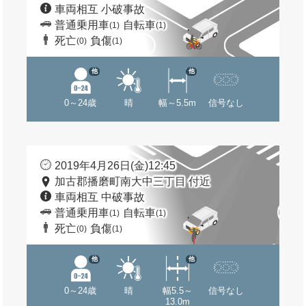
車両相互 小破事故
普通乗用車
自転車
(1)
(1)
死亡
負傷
(0)
(1)
他
他
0～24歳
晴
幅～5.5m
信号なし
2019年4月26日(金)12:45
加古郡播磨町南大中三丁目 付近
車両相互 中破事故
普通乗用車
自転車
(1)
(1)
死亡
負傷
(0)
(1)
他
他
0～24歳
晴
幅5.5～
信号なし
13.0m