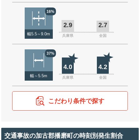
16%
2.9
2.7
幅5.5～9.0m
兵庫県
全国
37%
4.0
4.2
幅～5.5m
兵庫県
全国
こだわり条件で探す
交通事故の加古郡播磨町の時刻別発生割合