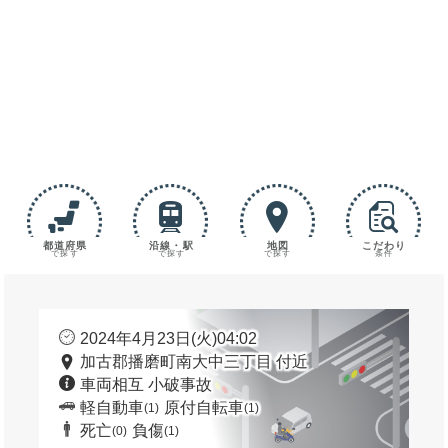
都道府県
沿線・駅
地図
こだわり
で探す
で探す
で探す
条件
2024年4月23日(火)04:02
加古郡播磨町南大中三丁目 付近
車両相互 小破事故
軽自動車
原付自転車
(1)
(1)
死亡
負傷
(0)
(1)