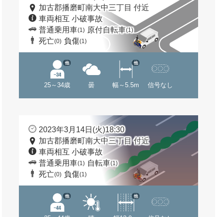
加古郡播磨町南大中三丁目 付近
車両相互 小破事故
普通乗用車
原付自転車
(1)
(1)
死亡
負傷
(0)
(1)
他
他
25～34歳
曇
幅～5.5m
信号なし
2023年3月14日(火)18:30
加古郡播磨町南大中三丁目 付近
車両相互 小破事故
普通乗用車
自転車
(1)
(1)
死亡
負傷
(0)
(1)
他
他