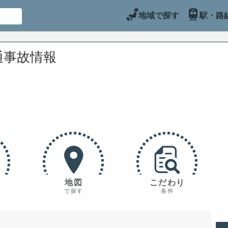
地域で探す
駅・路
通事故情報
地図
こだわり
で探す
条件