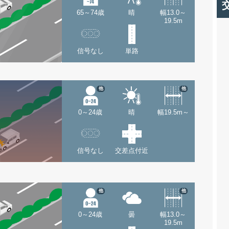
65～74歳
晴
幅13.0～
19.5m
信号なし
単路
他
他
0～24歳
晴
幅19.5m～
信号なし
交差点付近
他
他
0～24歳
曇
幅13.0～
19.5m