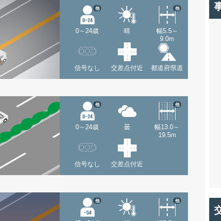
他
他
0～24歳
晴
幅5.5～
9.0m
信号なし
交差点付近
都道府県道
他
他
0～24歳
曇
幅13.0～
19.5m
信号なし
交差点付近
他
他