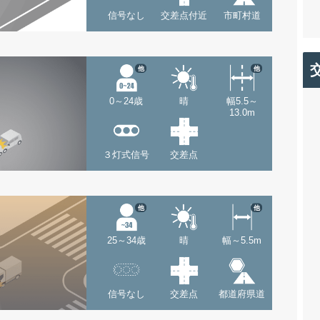
信号なし
交差点付近
市町村道
他
他
0～24歳
晴
幅5.5～
13.0m
３灯式信号
交差点
他
他
25～34歳
晴
幅～5.5m
信号なし
交差点
都道府県道