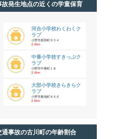
事故発生地点の近くの学童保育
河合小学校わくわくク
ラブ
小野市新部町９０４
2.4km
中番小学校すきっぷク
ラブ
小野市中番町１８
2.4km
大部小学校きらきらク
ラブ
小野市敷地町８６６
2.6km
交通事故の古川町の年齢割合