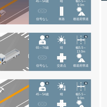
45～54歳
晴
幅5.5～
9.0m
信号なし
単路
都道府県道
他
他
65～74歳
晴
幅5.5～
13.0m
信号なし
交差点
都道府県道
他
他
45～54歳
晴
幅5.5～
9.0m