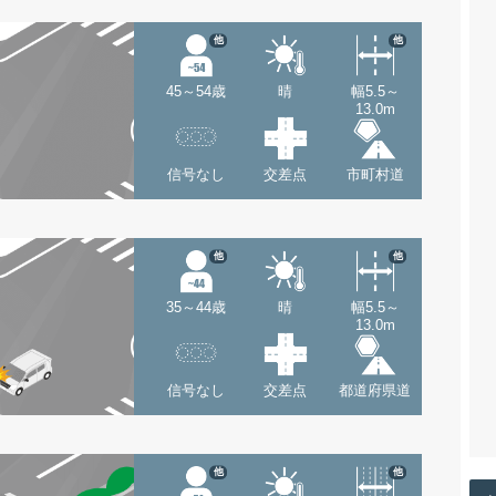
他
他
45～54歳
晴
幅5.5～
13.0m
信号なし
交差点
市町村道
他
他
35～44歳
晴
幅5.5～
13.0m
信号なし
交差点
都道府県道
他
他