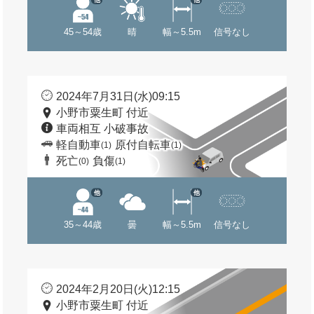
45～54歳
晴
幅～5.5m
信号なし
2024年7月31日(水)09:15
小野市粟生町 付近
車両相互 小破事故
軽自動車
原付自転車
(1)
(1)
死亡
負傷
(0)
(1)
他
他
35～44歳
曇
幅～5.5m
信号なし
2024年2月20日(火)12:15
小野市粟生町 付近