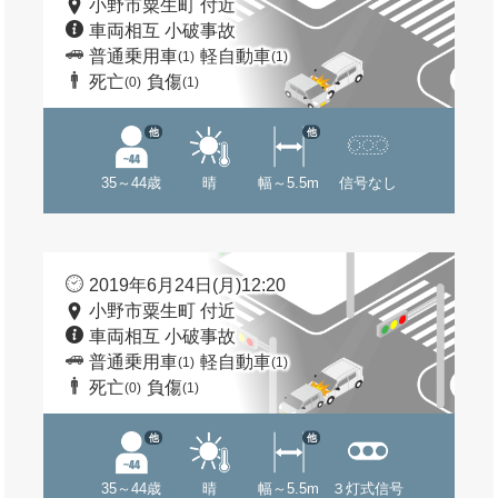
小野市粟生町 付近
車両相互 小破事故
普通乗用車
軽自動車
(1)
(1)
死亡
負傷
(0)
(1)
他
他
35～44歳
晴
幅～5.5m
信号なし
2019年6月24日(月)12:20
小野市粟生町 付近
車両相互 小破事故
普通乗用車
軽自動車
(1)
(1)
死亡
負傷
(0)
(1)
他
他
35～44歳
晴
幅～5.5m
３灯式信号