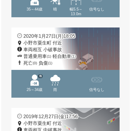
35～44歳
晴
幅5.5～
信号なし
13.0m
2020年1月27日(月)18:05
小野市粟生町 付近
車両相互 小破事故
普通乗用車
軽自動車
(1)
(1)
死亡
負傷
(0)
(1)
他
25～34歳
雨
信号なし
2019年12月27日(金)17:56
小野市粟生町 付近
車両相互 中破事故