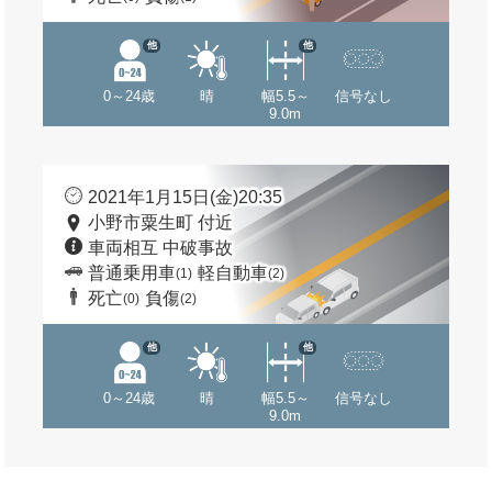
他
他
0～24歳
晴
幅5.5～
信号なし
9.0m
2021年1月15日(金)20:35
小野市粟生町 付近
車両相互 中破事故
普通乗用車
軽自動車
(1)
(2)
死亡
負傷
(0)
(2)
他
他
0～24歳
晴
幅5.5～
信号なし
9.0m