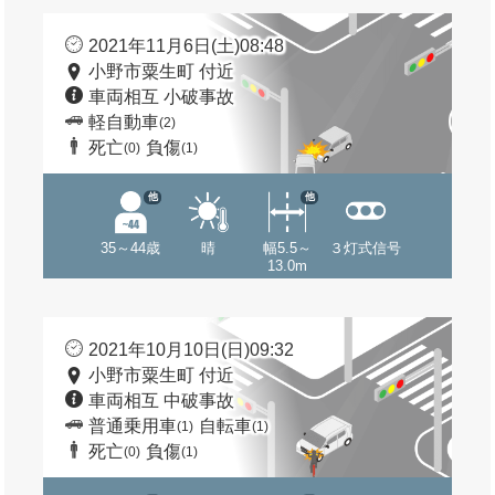
2021年11月6日(土)08:48
小野市粟生町 付近
車両相互 小破事故
軽自動車
(2)
死亡
負傷
(0)
(1)
他
他
35～44歳
晴
幅5.5～
３灯式信号
13.0m
2021年10月10日(日)09:32
小野市粟生町 付近
車両相互 中破事故
普通乗用車
自転車
(1)
(1)
死亡
負傷
(0)
(1)