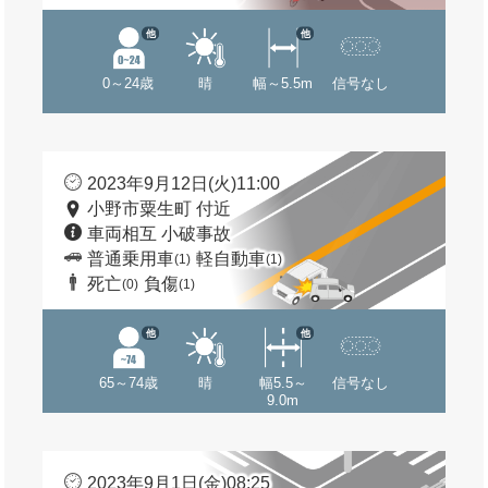
他
他
0～24歳
晴
幅～5.5m
信号なし
2023年9月12日(火)11:00
小野市粟生町 付近
車両相互 小破事故
普通乗用車
軽自動車
(1)
(1)
死亡
負傷
(0)
(1)
他
他
65～74歳
晴
幅5.5～
信号なし
9.0m
2023年9月1日(金)08:25