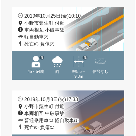
2019年10月25日(金)10:10
小野市粟生町 付近
車両相互 小破事故
軽自動車
(2)
死亡
負傷
(0)
(2)
他
他
45～54歳
雨
幅5.5～
信号なし
9.0m
2019年10月8日(火)17:33
小野市粟生町 付近
車両相互 中破事故
普通乗用車
軽自動車
(1)
(1)
死亡
負傷
(0)
(1)