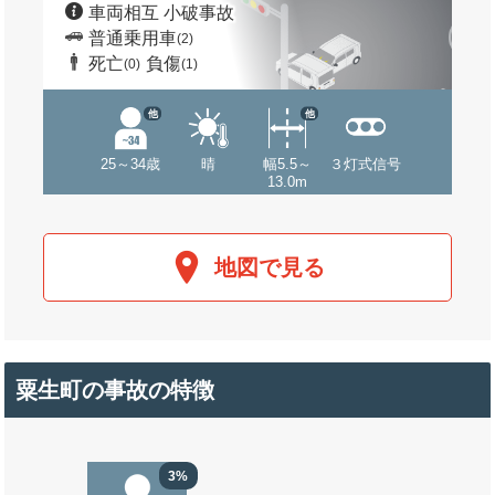
車両相互 小破事故
普通乗用車
(2)
死亡
負傷
(0)
(1)
他
他
25～34歳
晴
幅5.5～
３灯式信号
13.0m
地図で見る
粟生町の事故の特徴
3%