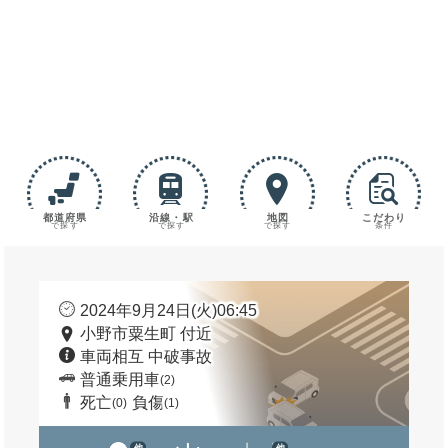
都道府県
沿線・駅
地図
こだわり
で探す
で探す
で探す
条件
2024年9月24日(火)06:45
小野市粟生町 付近
車両相互 中破事故
普通乗用車
(2)
死亡
負傷
(0)
(1)
他
他