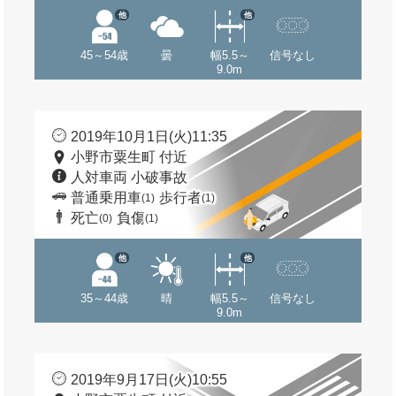
他
他
45～54歳
曇
幅5.5～
信号なし
9.0m
2019年10月1日(火)11:35
小野市粟生町 付近
人対車両 小破事故
普通乗用車
歩行者
(1)
(1)
死亡
負傷
(0)
(1)
他
他
35～44歳
晴
幅5.5～
信号なし
9.0m
2019年9月17日(火)10:55