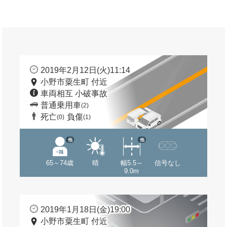
2019年2月12日(火)11:14
小野市粟生町 付近
車両相互 小破事故
普通乗用車
(2)
死亡
負傷
(0)
(1)
他
他
65～74歳
晴
幅5.5～
信号なし
9.0m
2019年1月18日(金)19:00
小野市粟生町 付近