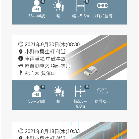
他
他
35～44歳
晴
幅～5.5m
３灯式信号
2021年9月30日(木)08:30
小野市粟生町 付近
車両単独 中破事故
軽自動車
物件等
(2)
(1)
死亡
負傷
(0)
(1)
他
他
55～64歳
晴
幅5.5～
信号なし
9.0m
2021年8月18日(水)10:33
小野市粟生町 付近