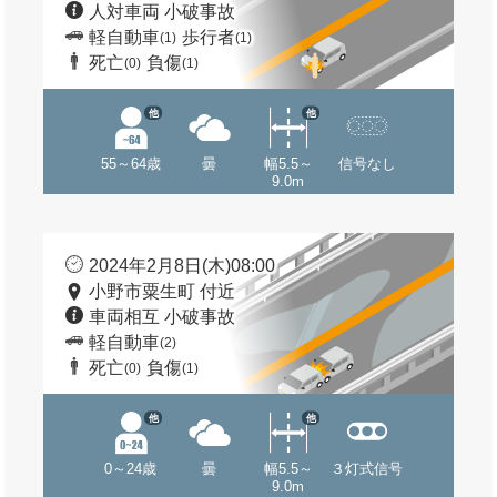
人対車両 小破事故
軽自動車
歩行者
(1)
(1)
死亡
負傷
(0)
(1)
他
他
55～64歳
曇
幅5.5～
信号なし
9.0m
2024年2月8日(木)08:00
小野市粟生町 付近
車両相互 小破事故
軽自動車
(2)
死亡
負傷
(0)
(1)
他
他
0～24歳
曇
幅5.5～
３灯式信号
9.0m