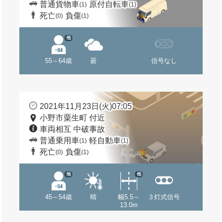
普通貨物車
原付自転車
(1)
(1)
死亡
負傷
(0)
(1)
他
55～64歳
曇
信号なし
2021年11月23日(火)07:05
小野市粟生町 付近
車両相互 中破事故
普通乗用車
軽自動車
(1)
(1)
死亡
負傷
(0)
(1)
他
他
45～54歳
晴
幅5.5～
３灯式信号
13.0m