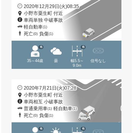
2020年12月29日(火)08:35
小野市粟生町 付近
車両単独 中破事故
軽自動車
(1)
死亡
負傷
(0)
(1)
他
他
35～44歳
曇
幅5.5～
信号なし
9.0m
2020年7月21日(火)07:28
小野市粟生町 付近
車両相互 小破事故
普通乗用車
軽自動車
(1)
(1)
死亡
負傷
(0)
(1)
他
他