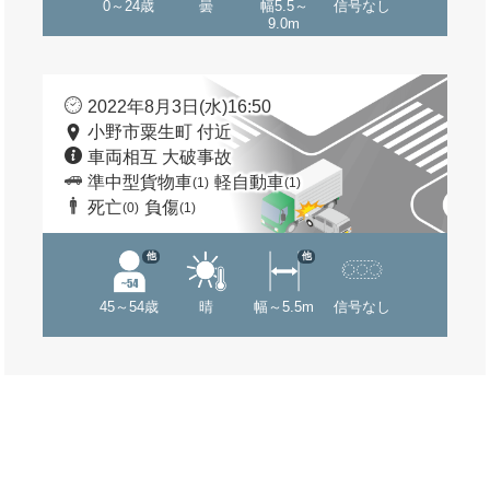
0～24歳
曇
幅5.5～
信号なし
9.0m
2022年8月3日(水)16:50
小野市粟生町 付近
車両相互 大破事故
準中型貨物車
軽自動車
(1)
(1)
死亡
負傷
(0)
(1)
他
他
45～54歳
晴
幅～5.5m
信号なし