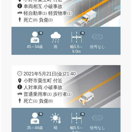
車両相互 小破事故
軽自動車
軽貨物車
(1)
(1)
死亡
負傷
(0)
(2)
他
他
45～54歳
雨
幅5.5～
信号なし
9.0m
2021年5月21日(金)21:40
小野市粟生町 付近
人対車両 小破事故
普通乗用車
歩行者
(1)
(1)
死亡
負傷
(1)
(0)
他
他
35～44歳
晴
幅5.5～
信号なし