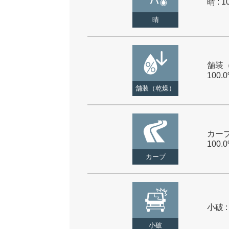
晴 : 1
晴
舗装（
100.
舗装（乾燥）
カーブ
100.
カーブ
小破 :
小破