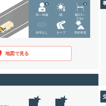
他
他
35～44歳
晴
幅3.5～
5.5m
信号なし
カーブ
市町村道
地図で見る