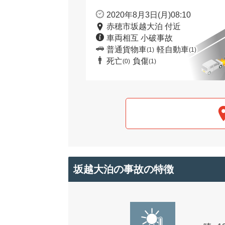
2020年8月3日(月)08:10
赤穂市坂越大泊 付近
車両相互 小破事故
普通貨物車
軽自動車
(1)
(1)
死亡
負傷
(0)
(1)
坂越大泊の事故の特徴