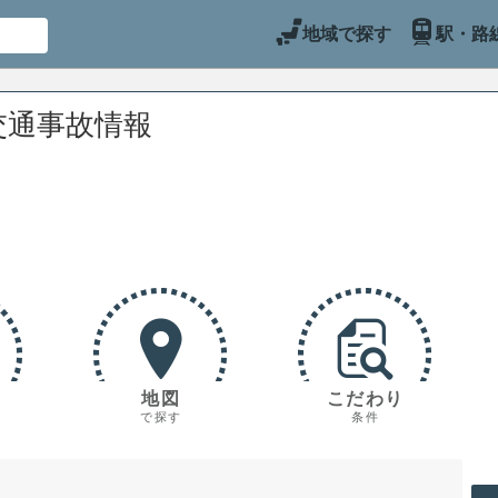
地域で探す
駅・路
交通事故情報
地図
こだわり
で探す
条件