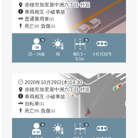
赤穂市加里屋中洲六丁目 付近
車両相互 小破事故
普通乗用車
(2)
死亡
負傷
(0)
(1)
他
他
25～34歳
晴
幅5.5～
３灯式信号
9.0m
2020年10月29日(木)14:30
赤穂市加里屋中洲六丁目 付近
車両相互 小破事故
自転車
(1)
死亡
負傷
(0)
(1)
他
他