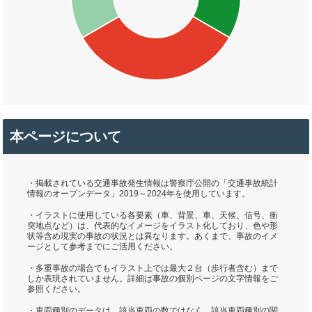
本ページについて
・掲載されている交通事故発生情報は警察庁公開の「交通事故統計
情報のオープンデータ」2019～2024年を使用しています。
・イラストに使用している各要素（車、背景、車、天候、信号、衝
突地点など）は、代表的なイメージをイラスト化しており、色や形
状等含め現実の事故の状況とは異なります。あくまで、事故のイメ
ージとして参考までにご活用ください。
・多重事故の場合でもイラスト上では最大２台（歩行者含む）まで
しか表現されていません。詳細は事故の個別ページの文字情報をご
参照ください。
・車両種別のデータは、該当車両の数ではなく、該当車両種別の関