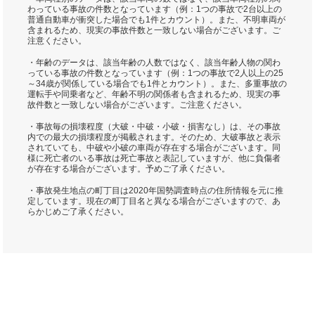
わっている事故の件数となっています（例：1つの事故で2台以上の
普通自動車が衝突した場合でも1件とカウント）。また、不明車両が
含まれるため、現実の事故件数と一致しない場合がございます。ご
注意ください。
・年齢のデータは、該当年齢の人数ではなく、該当年齢人物の関わ
っている事故の件数となっています（例：1つの事故で2人以上の25
～34歳が関係している場合でも1件とカウント）。また、多重事故の
運転手や同乗者など、年齢不明の関係者も含まれるため、現実の事
故件数と一致しない場合がございます。ご注意ください。
・事故毎の損壊程度（大破・中破・小破・損害なし）は、その事故
内での最大の損壊程度が掲載されます。そのため、大破事故と表示
されていても、中破や小破の車両が存在する場合がございます。同
様に死亡者のいる事故は死亡事故と表記していますが、他に負傷者
が存在する場合がございます。予めご了承ください。
・事故発生地点の町丁目は2020年国勢調査時点の住所情報を元に推
定しています。現在の町丁目名と異なる場合がございますので、あ
らかじめご了承ください。