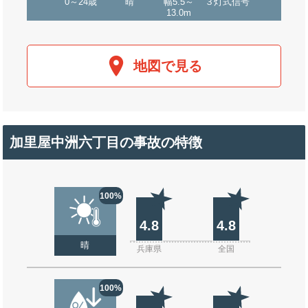
0～24歳
晴
幅5.5～
３灯式信号
13.0m
地図で見る
加里屋中洲六丁目の事故の特徴
100%
4.8
4.8
晴
兵庫県
全国
100%