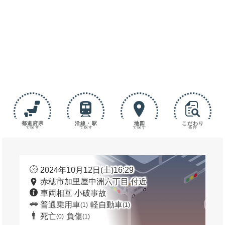
都道府県
沿線・駅
地図
こだわり
で探す
で探す
で探す
条件
2024年10月12日(土)16:29
赤穂市加里屋中洲六丁目 付近
車両相互 小破事故
普通乗用車
軽自動車
(1)
(1)
死亡
負傷
(0)
(1)