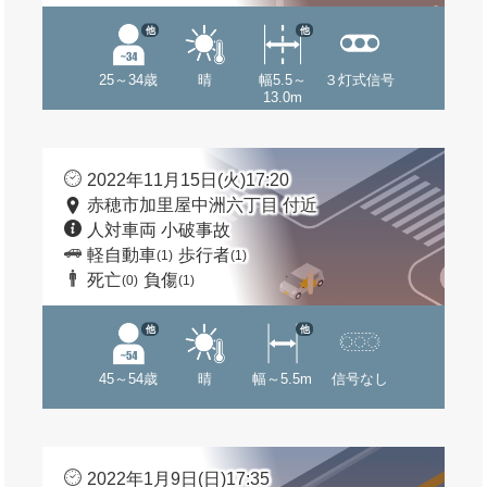
他
他
25～34歳
晴
幅5.5～
３灯式信号
13.0m
2022年11月15日(火)17:20
赤穂市加里屋中洲六丁目 付近
人対車両 小破事故
軽自動車
歩行者
(1)
(1)
死亡
負傷
(0)
(1)
他
他
45～54歳
晴
幅～5.5m
信号なし
2022年1月9日(日)17:35