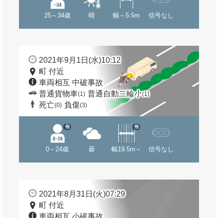
25～34歳
晴
幅～5.5m
信号なし
2021年9月1日(水)10:12
町 付近
車両相互 中破事故
普通貨物車
普通自動二輪小
(1)
(1)
死亡
負傷
(0)
(3)
他
他
0～24歳
曇
幅19.5m～
信号なし
2021年8月31日(火)07:29
町 付近
車両相互 小破事故