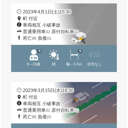
2023年4月1日(土)15:30
町 付近
車両相互 小破事故
普通乗用車
原付自転車
(1)
(1)
死亡
負傷
(0)
(1)
他
他
0～24歳
晴
幅～5.5m
信号なし
2023年3月15日(水)18:30
町 付近
車両相互 小破事故
普通乗用車
原付自転車
(1)
(1)
死亡
負傷
(0)
(1)