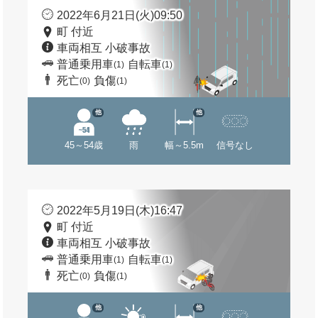
2022年6月21日(火)09:50
町 付近
車両相互 小破事故
普通乗用車
自転車
(1)
(1)
死亡
負傷
(0)
(1)
他
他
45～54歳
雨
幅～5.5m
信号なし
2022年5月19日(木)16:47
町 付近
車両相互 小破事故
普通乗用車
自転車
(1)
(1)
死亡
負傷
(0)
(1)
他
他