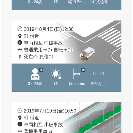
0～24歳
晴
幅19.5m～
３灯式信号
2019年8月4日(日)12:30
町 付近
車両相互 中破事故
普通乗用車
自転車
(1)
(1)
死亡
負傷
(0)
(1)
他
他
0～24歳
晴
幅～5.5m
信号なし
2019年7月19日(金)16:50
町 付近
車両相互 小破事故
普通乗用車
(2)