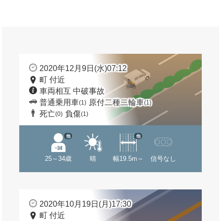
2020年12月9日(水)07:12
町 付近
車両相互 中破事故
普通乗用車
原付二種二輪車
(1)
(1)
死亡
負傷
(0)
(1)
他
他
25～34歳
晴
幅19.5m～
信号なし
2020年10月19日(月)17:30
町 付近