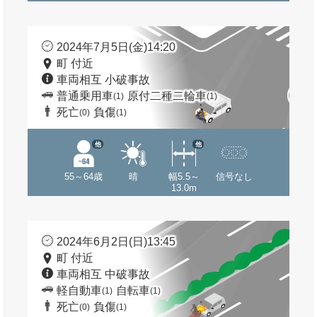
2024年7月5日(金)14:20
町 付近
車両相互 小破事故
普通乗用車
原付二種二輪車
(1)
(1)
死亡
負傷
(0)
(1)
他
他
55～64歳
晴
幅5.5～
信号なし
13.0m
2024年6月2日(日)13:45
町 付近
車両相互 中破事故
軽自動車
自転車
(1)
(1)
死亡
負傷
(0)
(1)