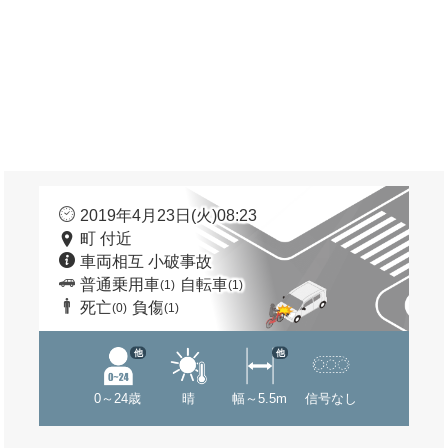
2019年4月23日(火)08:23
町 付近
車両相互 小破事故
普通乗用車
自転車
(1)
(1)
死亡
負傷
(0)
(1)
他
他
0～24歳
晴
幅～5.5m
信号なし