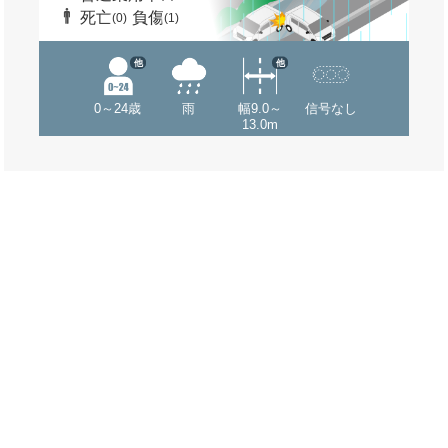
死亡
負傷
(0)
(1)
他
他
0～24歳
雨
幅9.0～
信号なし
13.0m