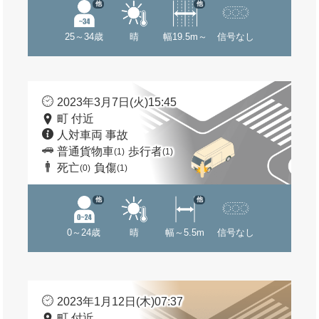
他
他
25～34歳
晴
幅19.5m～
信号なし
2023年3月7日(火)15:45
町 付近
人対車両 事故
普通貨物車
歩行者
(1)
(1)
死亡
負傷
(0)
(1)
他
他
0～24歳
晴
幅～5.5m
信号なし
2023年1月12日(木)07:37
町 付近