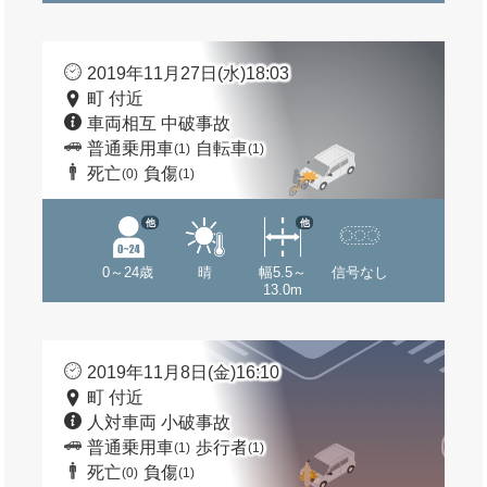
2019年11月27日(水)18:03
町 付近
車両相互 中破事故
普通乗用車
自転車
(1)
(1)
死亡
負傷
(0)
(1)
他
他
0～24歳
晴
幅5.5～
信号なし
13.0m
2019年11月8日(金)16:10
町 付近
人対車両 小破事故
普通乗用車
歩行者
(1)
(1)
死亡
負傷
(0)
(1)