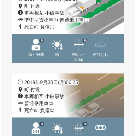
町 付近
車両相互 小破事故
準中型貨物車
普通乗用車
(1)
(1)
死亡
負傷
(0)
(1)
他
他
35～44歳
晴
幅5.5～
信号なし
9.0m
2019年9月30日(月)06:25
町 付近
車両相互 小破事故
普通乗用車
(2)
死亡
負傷
(0)
(1)
他
他