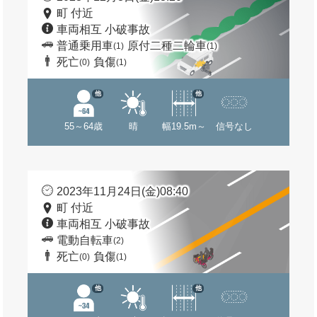
町 付近
車両相互 小破事故
普通乗用車
原付二種二輪車
(1)
(1)
死亡
負傷
(0)
(1)
他
他
55～64歳
晴
幅19.5m～
信号なし
2023年11月24日(金)08:40
町 付近
車両相互 小破事故
電動自転車
(2)
死亡
負傷
(0)
(1)
他
他