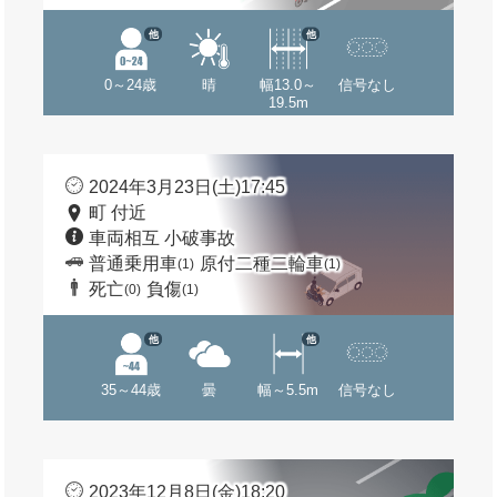
他
他
0～24歳
晴
幅13.0～
信号なし
19.5m
2024年3月23日(土)17:45
町 付近
車両相互 小破事故
普通乗用車
原付二種二輪車
(1)
(1)
死亡
負傷
(0)
(1)
他
他
35～44歳
曇
幅～5.5m
信号なし
2023年12月8日(金)18:20