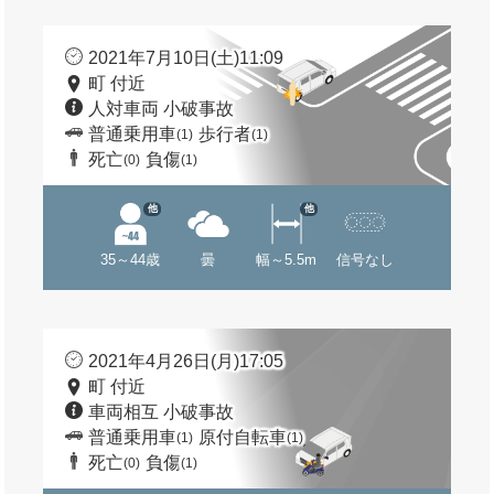
2021年7月10日(土)11:09
町 付近
人対車両 小破事故
普通乗用車
歩行者
(1)
(1)
死亡
負傷
(0)
(1)
他
他
35～44歳
曇
幅～5.5m
信号なし
2021年4月26日(月)17:05
町 付近
車両相互 小破事故
普通乗用車
原付自転車
(1)
(1)
死亡
負傷
(0)
(1)