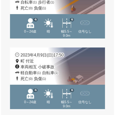
自転車
歩行者
(1)
(1)
死亡
負傷
(0)
(1)
他
他
0～24歳
晴
幅5.5～
信号なし
9.0m
2023年4月9日(日)17:50
町 付近
車両相互 小破事故
軽自動車
自転車
(1)
(1)
死亡
負傷
(0)
(1)
他
他
0～24歳
晴
幅5.5～
信号なし
9.0m