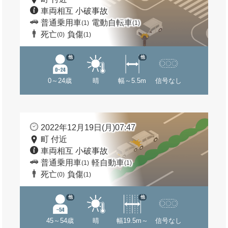
車両相互 小破事故
普通乗用車
電動自転車
(1)
(1)
死亡
負傷
(0)
(1)
他
他
0～24歳
晴
幅～5.5m
信号なし
2022年12月19日(月)07:47
町 付近
車両相互 小破事故
普通乗用車
軽自動車
(1)
(1)
死亡
負傷
(0)
(1)
他
他
45～54歳
晴
幅19.5m～
信号なし