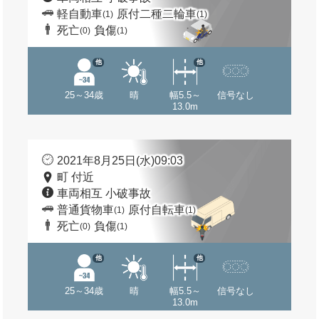
軽自動車
原付二種二輪車
(1)
(1)
死亡
負傷
(0)
(1)
他
他
25～34歳
晴
幅5.5～
信号なし
13.0m
2021年8月25日(水)09:03
町 付近
車両相互 小破事故
普通貨物車
原付自転車
(1)
(1)
死亡
負傷
(0)
(1)
他
他
25～34歳
晴
幅5.5～
信号なし
13.0m