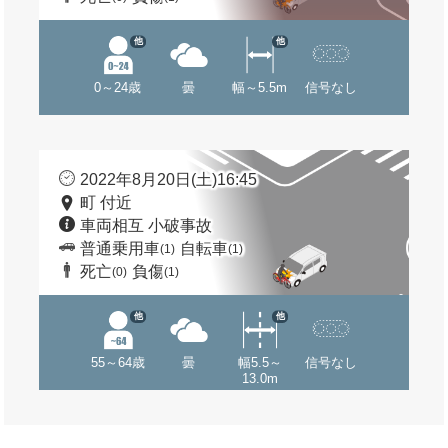
他
他
0～24歳
曇
幅～5.5m
信号なし
2022年8月20日(土)16:45
町 付近
車両相互 小破事故
普通乗用車
自転車
(1)
(1)
死亡
負傷
(0)
(1)
他
他
55～64歳
曇
幅5.5～
信号なし
13.0m