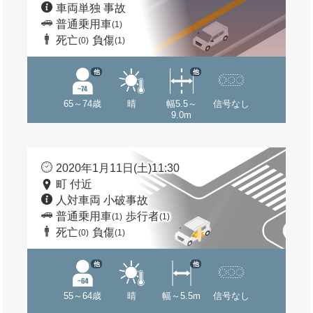
車両単独 事故
普通乗用車
(1)
死亡
負傷
(0)
(1)
他
他
65～74歳
晴
幅5.5～
信号なし
9.0m
2020年1月11日(土)11:30
町 付近
人対車両 小破事故
普通乗用車
歩行者
(1)
(1)
死亡
負傷
(0)
(1)
他
他
55～64歳
晴
幅～5.5m
信号なし