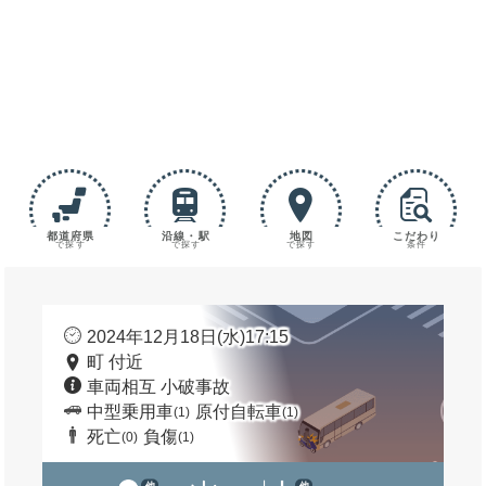
都道府県
沿線・駅
地図
こだわり
で探す
で探す
で探す
条件
2024年12月18日(水)17:15
町 付近
車両相互 小破事故
中型乗用車
原付自転車
(1)
(1)
死亡
負傷
(0)
(1)
他
他