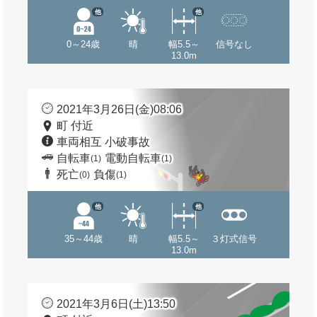
他
他
0～24歳
晴
幅5.5～
信号なし
13.0m
2021年3月26日(金)08:06
町 付近
車両相互 小破事故
自転車
電動自転車
(1)
(1)
死亡
負傷
(0)
(1)
他
他
35～44歳
晴
幅5.5～
３灯式信号
13.0m
2021年3月6日(土)13:50