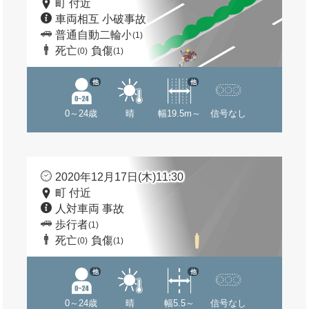
町 付近
車両相互 小破事故
普通自動二輪小
(1)
死亡
負傷
(0)
(1)
他
他
0～24歳
晴
幅19.5m～
信号なし
2020年12月17日(木)11:30
町 付近
人対車両 事故
歩行者
(1)
死亡
負傷
(0)
(1)
他
他
0～24歳
晴
幅5.5～
信号なし