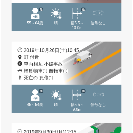
他
他
55～64歳
晴
幅5.5～
信号なし
13.0m
2019年10月26日(土)10:45
町 付近
車両相互 小破事故
軽貨物車
自転車
(1)
(1)
死亡
負傷
(0)
(1)
他
他
45～54歳
晴
幅5.5～
信号なし
9.0m
2019年9月30日(月)12:15