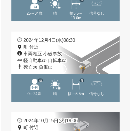
25～34歳
晴
幅5.5～
信号なし
13.0m
2024年12月4日(水)08:30
町 付近
車両相互 小破事故
軽自動車
自転車
(1)
(1)
死亡
負傷
(0)
(1)
他
他
0～24歳
晴
幅～5.5m
信号なし
2024年10月15日(火)19:06
町 付近