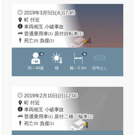
2019年3月5日(火)17:45
町 付近
車両相互 小破事故
普通乗用車
原付自転車
(1)
(1)
死亡
負傷
(0)
(1)
他
他
35～44歳
晴
幅～5.5m
信号なし
2019年2月10日(日)12:00
町 付近
車両相互 小破事故
普通乗用車
原付二種二輪車
(1)
(1)
死亡
負傷
(0)
(1)