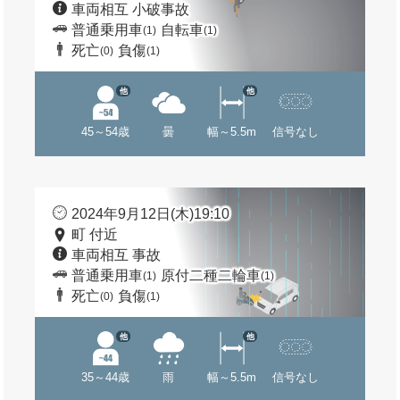
車両相互 小破事故
普通乗用車
自転車
(1)
(1)
死亡
負傷
(0)
(1)
他
他
45～54歳
曇
幅～5.5m
信号なし
2024年9月12日(木)19:10
町 付近
車両相互 事故
普通乗用車
原付二種二輪車
(1)
(1)
死亡
負傷
(0)
(1)
他
他
35～44歳
雨
幅～5.5m
信号なし