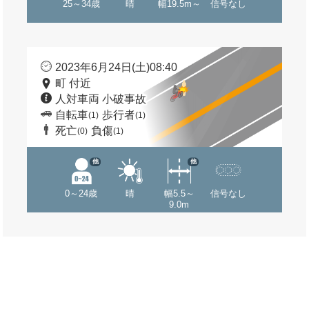
25～34歳
晴
幅19.5m～
信号なし
2023年6月24日(土)08:40
町 付近
人対車両 小破事故
自転車
歩行者
(1)
(1)
死亡
負傷
(0)
(1)
他
他
0～24歳
晴
幅5.5～
信号なし
9.0m