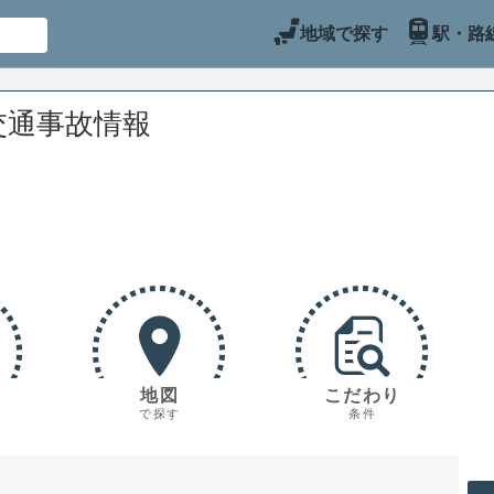
地域で探す
駅・路
交通事故情報
地図
こだわり
で探す
条件