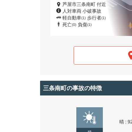
芦屋市三条南町 付近
人対車両 小破事故
軽自動車
歩行者
(1)
(1)
死亡
負傷
(0)
(1)
三条南町の事故の特徴
晴 : 9