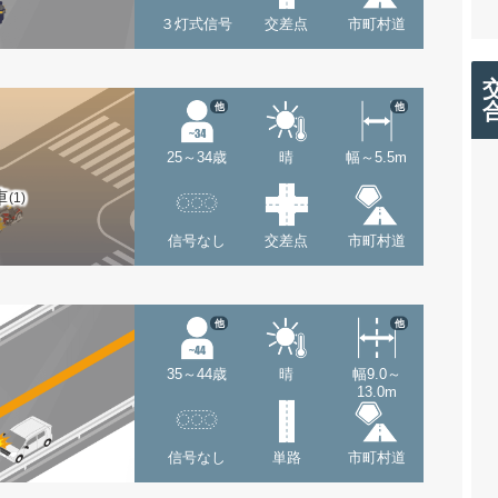
３灯式信号
交差点
市町村道
他
他
25～34歳
晴
幅～5.5m
車
(1)
信号なし
交差点
市町村道
他
他
35～44歳
晴
幅9.0～
13.0m
信号なし
単路
市町村道