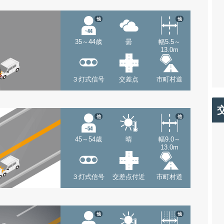
他
他
35～44歳
曇
幅5.5～
13.0m
３灯式信号
交差点
市町村道
他
他
45～54歳
晴
幅9.0～
13.0m
３灯式信号
交差点付近
市町村道
他
他