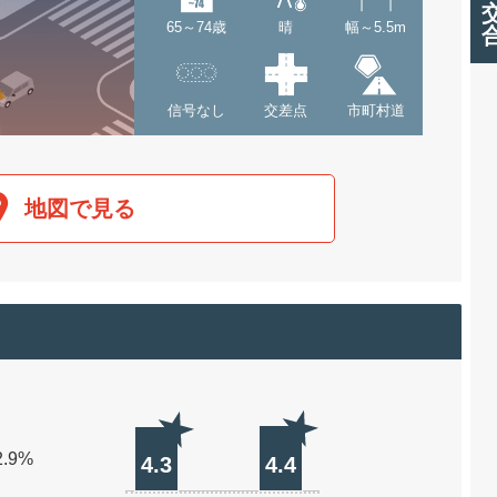
65～74歳
晴
幅～5.5m
信号なし
交差点
市町村道
地図で見る
2.9%
4.3
4.4