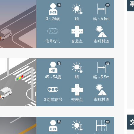
他
他
0～24歳
晴
幅～5.5m
信号なし
交差点
市町村道
他
他
45～54歳
晴
幅～5.5m
３灯式信号
交差点
市町村道
他
他