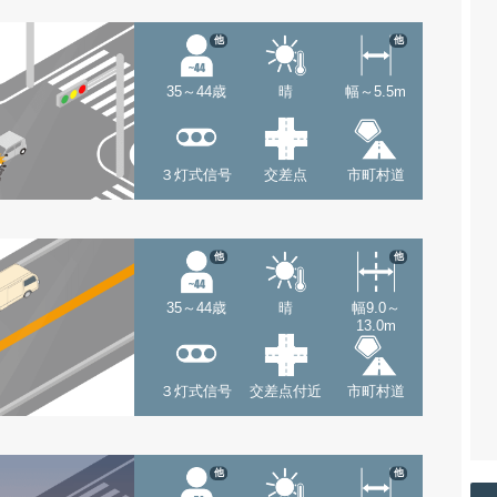
他
他
35～44歳
晴
幅～5.5m
３灯式信号
交差点
市町村道
他
他
35～44歳
晴
幅9.0～
13.0m
３灯式信号
交差点付近
市町村道
他
他