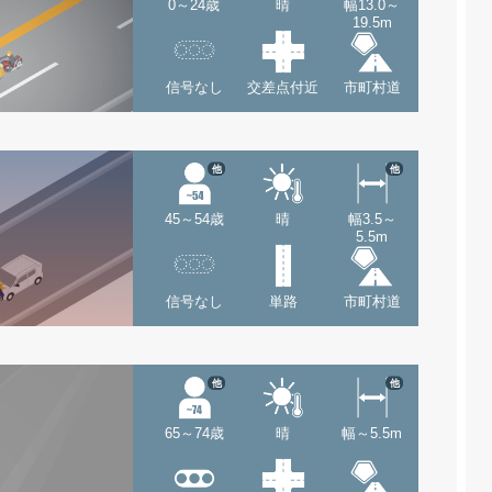
0～24歳
晴
幅13.0～
19.5m
信号なし
交差点付近
市町村道
他
他
45～54歳
晴
幅3.5～
5.5m
信号なし
単路
市町村道
他
他
65～74歳
晴
幅～5.5m