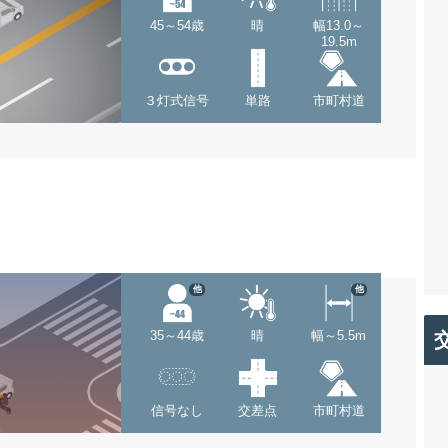
45～54歳
晴
幅13.0～
19.5m
３灯式信号
単路
市町村道
他
他
35～44歳
晴
幅～5.5m
信号なし
交差点
市町村道