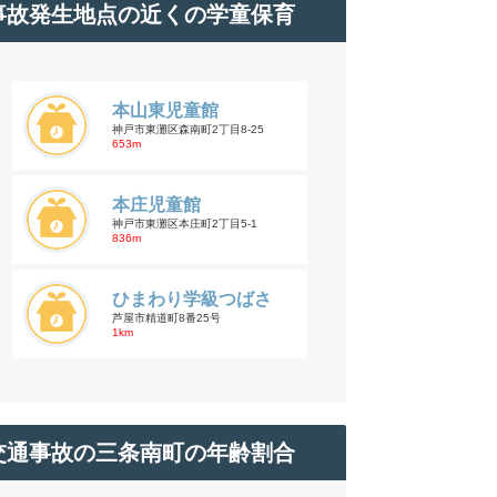
事故発生地点の近くの学童保育
本山東児童館
神戸市東灘区森南町2丁目8-25
653m
本庄児童館
神戸市東灘区本庄町2丁目5-1
836m
ひまわり学級つばさ
芦屋市精道町8番25号
1km
交通事故の三条南町の年齢割合