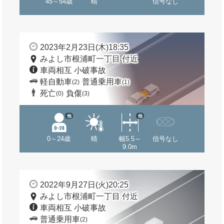
45～54歳
晴
信号なし
2023年2月23日(木)18:35
みよし市根浦町一丁目 付近
車両相互 小破事故
軽自動車
普通乗用車
(2)
(1)
死亡
負傷
(0)
(3)
他
他
0～24歳
晴
幅5.5～
信号なし
9.0m
2022年9月27日(火)20:25
みよし市根浦町一丁目 付近
車両相互 小破事故
普通乗用車
(2)