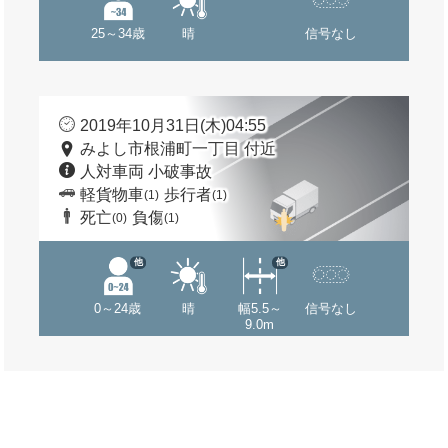
25～34歳
晴
信号なし
2019年10月31日(木)04:55
みよし市根浦町一丁目 付近
人対車両 小破事故
軽貨物車
歩行者
(1)
(1)
死亡
負傷
(0)
(1)
他
他
0～24歳
晴
幅5.5～
信号なし
9.0m