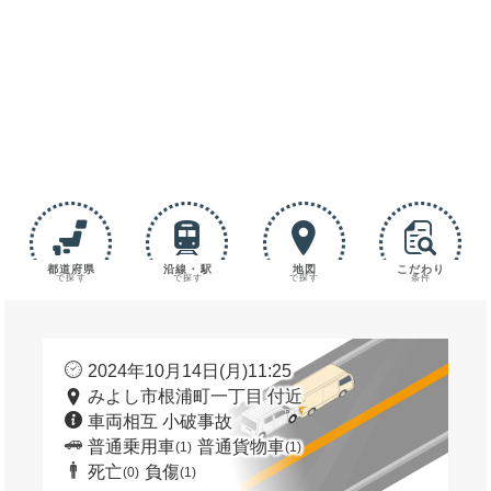
都道府県
沿線・駅
地図
こだわり
で探す
で探す
で探す
条件
2024年10月14日(月)11:25
みよし市根浦町一丁目 付近
車両相互 小破事故
普通乗用車
普通貨物車
(1)
(1)
死亡
負傷
(0)
(1)