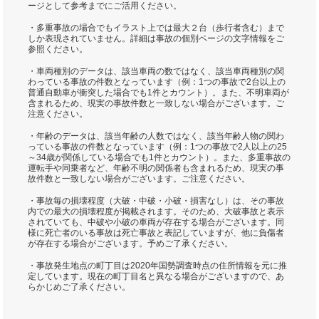
ージとして参考までにご活用ください。
・多重事故の場合でもイラスト上では最大２台（歩行者含む）まで
しか表現されていません。詳細は事故の個別ページの文字情報をご
参照ください。
・車両種別のデータは、該当車両の数ではなく、該当車両種別の関
わっている事故の件数となっています（例：1つの事故で2台以上の
普通自動車が衝突した場合でも1件とカウント）。また、不明車両が
含まれるため、現実の事故件数と一致しない場合がございます。ご
注意ください。
・年齢のデータは、該当年齢の人数ではなく、該当年齢人物の関わ
っている事故の件数となっています（例：1つの事故で2人以上の25
～34歳が関係している場合でも1件とカウント）。また、多重事故の
運転手や同乗者など、年齢不明の関係者も含まれるため、現実の事
故件数と一致しない場合がございます。ご注意ください。
・事故毎の損壊程度（大破・中破・小破・損害なし）は、その事故
内での最大の損壊程度が掲載されます。そのため、大破事故と表示
されていても、中破や小破の車両が存在する場合がございます。同
様に死亡者のいる事故は死亡事故と表記していますが、他に負傷者
が存在する場合がございます。予めご了承ください。
・事故発生地点の町丁目は2020年国勢調査時点の住所情報を元に推
定しています。現在の町丁目名と異なる場合がございますので、あ
らかじめご了承ください。