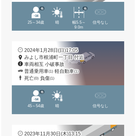
他
他
25～34歳
晴
幅5.5～
信号なし
9.0m
2024年1月28日(日)17:05
みよし市根浦町一丁目 付近
車両相互 小破事故
普通乗用車
軽自動車
(1)
(1)
死亡
負傷
(0)
(1)
他
45～54歳
晴
信号なし
2023年11月30日(木)13:15