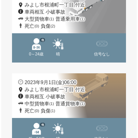
みよし市根浦町一丁目 付近
車両相互 小破事故
大型貨物車
普通乗用車
(1)
(1)
死亡
負傷
(0)
(2)
他
0～24歳
晴
信号なし
2023年9月1日(金)06:00
みよし市根浦町一丁目 付近
車両相互 小破事故
中型貨物車
普通貨物車
(1)
(1)
死亡
負傷
(0)
(1)
他