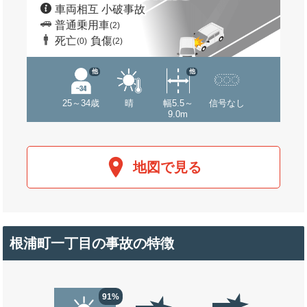
車両相互 小破事故
普通乗用車
(2)
死亡
負傷
(0)
(2)
他
他
25～34歳
晴
幅5.5～
信号なし
9.0m
地図で見る
根浦町一丁目の事故の特徴
91%