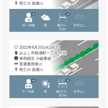
死亡
負傷
(0)
(1)
他
他
25～34歳
曇
幅3.5～
信号なし
5.5m
2022年8月2日(火)16:25
みよし市根浦町一丁目 付近
車両相互 小破事故
普通乗用車
(2)
死亡
負傷
(0)
(1)
他
他
0～24歳
晴
幅13.0～
信号なし
19.5m