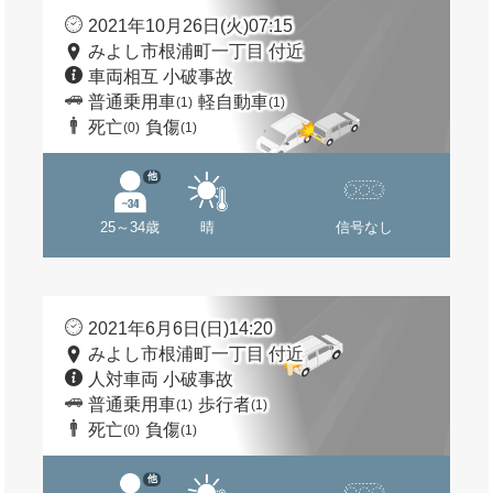
2021年10月26日(火)07:15
みよし市根浦町一丁目 付近
車両相互 小破事故
普通乗用車
軽自動車
(1)
(1)
死亡
負傷
(0)
(1)
他
25～34歳
晴
信号なし
2021年6月6日(日)14:20
みよし市根浦町一丁目 付近
人対車両 小破事故
普通乗用車
歩行者
(1)
(1)
死亡
負傷
(0)
(1)
他