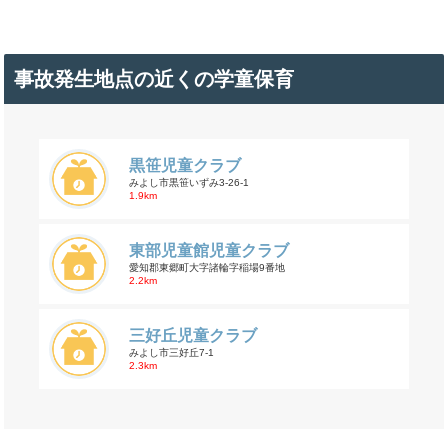
事故発生地点の近くの学童保育
黒笹児童クラブ
みよし市黒笹いずみ3-26-1
1.9km
東部児童館児童クラブ
愛知郡東郷町大字諸輪字稲場9番地
2.2km
三好丘児童クラブ
みよし市三好丘7-1
2.3km