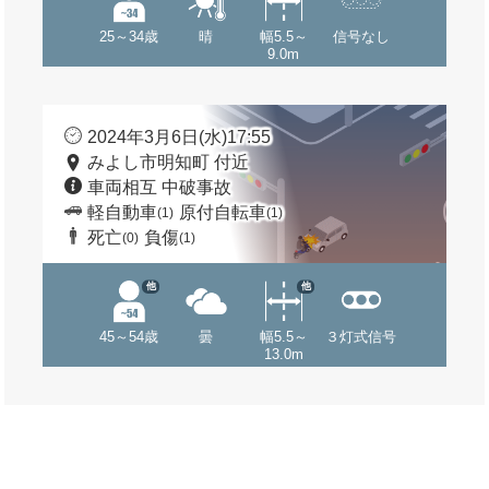
25～34歳
晴
幅5.5～
信号なし
9.0m
2024年3月6日(水)17:55
みよし市明知町 付近
車両相互 中破事故
軽自動車
原付自転車
(1)
(1)
死亡
負傷
(0)
(1)
他
他
45～54歳
曇
幅5.5～
３灯式信号
13.0m