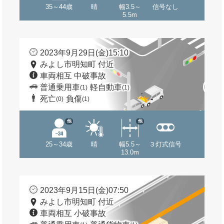
35～44歳
晴
幅3.5～
信号なし
5.5m
2023年9月29日(金)15:10
みよし市明知町 付近
車両相互 中破事故
普通乗用車
軽自動車
(1)
(1)
死亡
負傷
(0)
(1)
他
他
25～34歳
晴
幅5.5～
３灯式信号
13.0m
2023年9月15日(金)07:50
みよし市明知町 付近
車両相互 小破事故