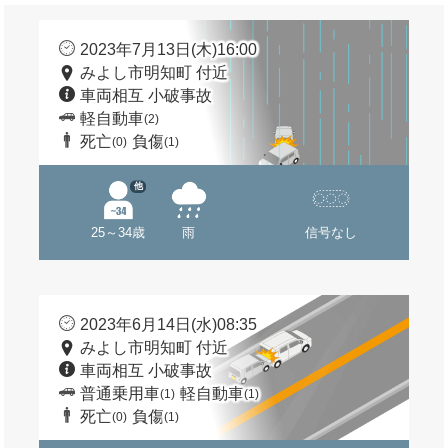
2023年7月13日(木)16:00
みよし市明知町 付近
車両相互 小破事故
軽自動車
(2)
死亡
負傷
(0)
(1)
他
25～34歳
雨
信号なし
2023年6月14日(水)08:35
みよし市明知町 付近
車両相互 小破事故
普通乗用車
軽自動車
(1)
(1)
死亡
負傷
(0)
(1)