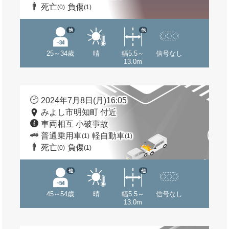
死亡
負傷
(0)
(1)
他
他
25～34歳
晴
幅5.5～
信号なし
13.0m
2024年7月8日(月)16:05
みよし市明知町 付近
車両相互 小破事故
普通乗用車
軽自動車
(1)
(1)
死亡
負傷
(0)
(1)
他
他
45～54歳
晴
幅5.5～
信号なし
13.0m