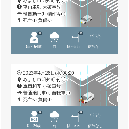
みよし市明知町 付近
車両単独 大破事故
軽自動車
物件等
(1)
(1)
死亡
負傷
(1)
(0)
他
他
55～64歳
雨
幅～5.5m
信号なし
2023年4月26日(水)08:20
みよし市明知町 付近
車両相互 小破事故
普通乗用車
自転車
(1)
(1)
死亡
負傷
(0)
(1)
他
他
0～24歳
雨
幅～5.5m
信号なし