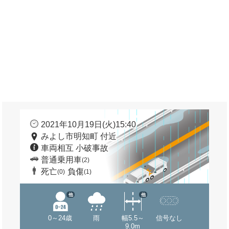
2021年10月19日(火)15:40
みよし市明知町 付近
車両相互 小破事故
普通乗用車
(2)
死亡
負傷
(0)
(1)
他
他
0～24歳
雨
幅5.5～
信号なし
9.0m