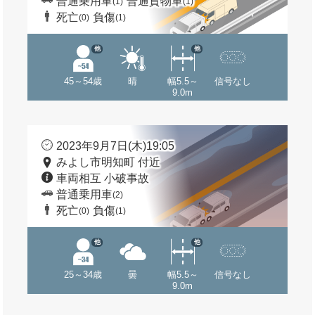
普通乗用車
普通貨物車
(1)
(1)
死亡
負傷
(0)
(1)
他
他
45～54歳
晴
幅5.5～
信号なし
9.0m
2023年9月7日(木)19:05
みよし市明知町 付近
車両相互 小破事故
普通乗用車
(2)
死亡
負傷
(0)
(1)
他
他
25～34歳
曇
幅5.5～
信号なし
9.0m