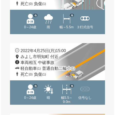
死亡
負傷
(0)
(1)
他
他
0～24歳
雨
幅～5.5m
３灯式信号
2022年4月25日(月)15:00
みよし市明知町 付近
車両相互 中破事故
軽自動車
普通自動二輪小
(1)
(1)
死亡
負傷
(0)
(1)
他
他
0～24歳
晴
幅5.5～
信号なし
9.0m