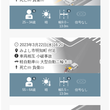
(0)
(1)
他
他
25～34歳
晴
幅9.0～
信号なし
13.0m
2023年3月22日(水)16:20
みよし市明知町 付近
車両相互 小破事故
軽自動車
大型自動二輪大
(1)
(1)
死亡
負傷
(0)
(1)
他
他
55～64歳
晴
幅5.5～
信号なし
13.0m