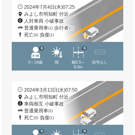
2024年7月4日(木)07:25
みよし市明知町 付近
人対車両 小破事故
普通乗用車
歩行者
(1)
(1)
死亡
負傷
(0)
(1)
他
他
0～24歳
晴
幅5.5～
信号なし
9.0m
2024年3月13日(水)07:50
みよし市明知町 付近
車両相互 小破事故
普通乗用車
(2)
死亡
負傷
(0)
(1)
他
他