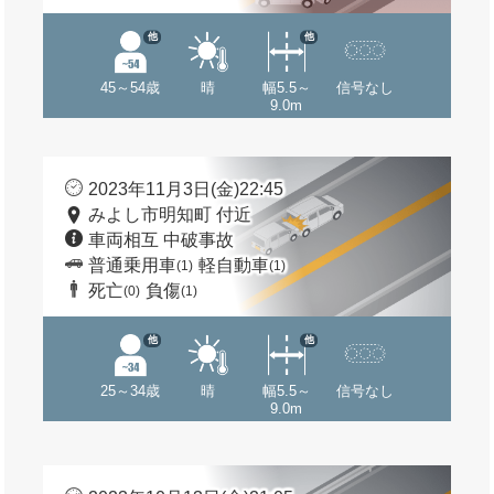
他
他
45～54歳
晴
幅5.5～
信号なし
9.0m
2023年11月3日(金)22:45
みよし市明知町 付近
車両相互 中破事故
普通乗用車
軽自動車
(1)
(1)
死亡
負傷
(0)
(1)
他
他
25～34歳
晴
幅5.5～
信号なし
9.0m