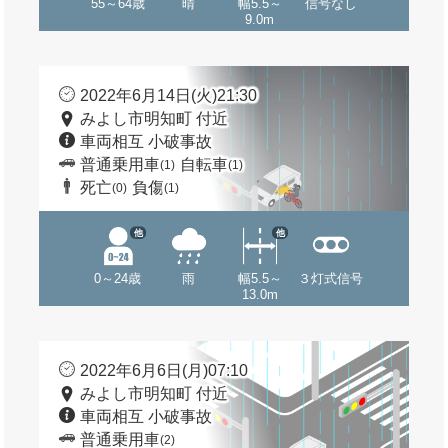
55～64歳
晴
幅5.5～
信号なし
9.0m
2022年6月14日(火)21:30
みよし市明知町 付近
車両相互 小破事故
普通乗用車
自転車
(1)
(1)
死亡
負傷
(0)
(1)
他
他
0～24歳
雨
幅5.5～
３灯式信号
13.0m
2022年6月6日(月)07:10
みよし市明知町 付近
車両相互 小破事故
普通乗用車
(2)