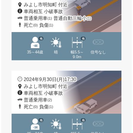
みよし市明知町 付近
車両相互 小破事故
普通乗用車
普通自動二輪小
(1)
(1)
死亡
負傷
(0)
(1)
他
他
35～44歳
晴
幅5.5～
信号なし
9.0m
2024年9月30日(月)17:30
みよし市明知町 付近
車両相互 小破事故
普通乗用車
(2)
死亡
負傷
(0)
(1)
他
他