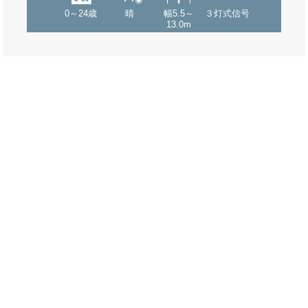
0～24歳
晴
幅5.5～
３灯式信号
13.0m