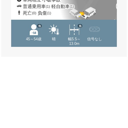
普通乗用車
軽自動車
(1)
(1)
死亡
負傷
(0)
(1)
他
他
45～54歳
晴
幅5.5～
信号なし
13.0m