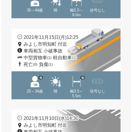
35～44歳
晴
幅5.5～
信号なし
9.0m
2021年11月15日(月)12:25
みよし市明知町 付近
車両相互 小破事故
中型貨物車
軽自動車
(1)
(1)
死亡
負傷
(0)
(1)
他
他
25～34歳
晴
幅3.5～
信号なし
5.5m
2021年11月10日(水)14:30
みよし市明知町 付近
車両相互 小破事故