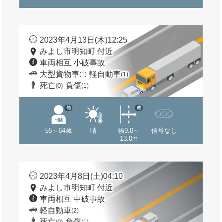
2023年4月13日(木)12:25
みよし市明知町 付近
車両相互 小破事故
大型貨物車
軽自動車
(1)
(1)
死亡
負傷
(0)
(1)
他
他
55～64歳
晴
幅9.0～
信号なし
13.0m
2023年4月8日(土)04:10
みよし市明知町 付近
車両相互 中破事故
軽自動車
(2)
死亡
負傷