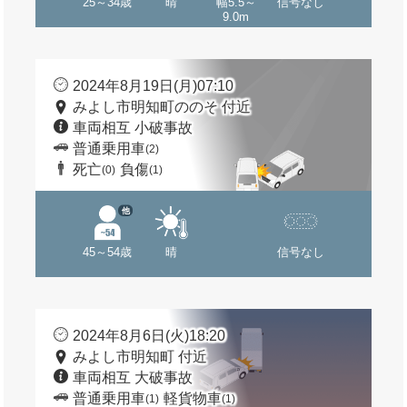
25～34歳
晴
幅5.5～
信号なし
9.0m
2024年8月19日(月)07:10
みよし市明知町ののそ 付近
車両相互 小破事故
普通乗用車
(2)
死亡
負傷
(0)
(1)
他
45～54歳
晴
信号なし
2024年8月6日(火)18:20
みよし市明知町 付近
車両相互 大破事故
普通乗用車
軽貨物車
(1)
(1)