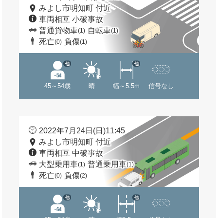
みよし市明知町 付近
車両相互 小破事故
普通貨物車
自転車
(1)
(1)
死亡
負傷
(0)
(1)
他
他
45～54歳
晴
幅～5.5m
信号なし
2022年7月24日(日)11:45
みよし市明知町 付近
車両相互 中破事故
大型乗用車
普通乗用車
(1)
(1)
死亡
負傷
(0)
(2)
他
他