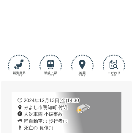
都道府県
沿線・駅
地図
こだわり
で探す
で探す
で探す
条件
2024年12月13日(金)14:30
みよし市明知町 付近
人対車両 小破事故
軽自動車
歩行者
(1)
(1)
死亡
負傷
(0)
(1)