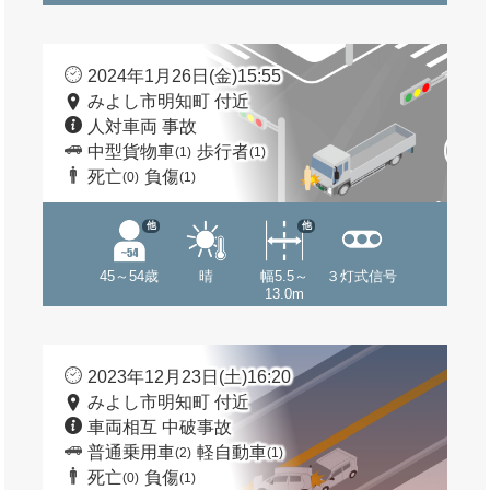
2024年1月26日(金)15:55
みよし市明知町 付近
人対車両 事故
中型貨物車
歩行者
(1)
(1)
死亡
負傷
(0)
(1)
他
他
45～54歳
晴
幅5.5～
３灯式信号
13.0m
2023年12月23日(土)16:20
みよし市明知町 付近
車両相互 中破事故
普通乗用車
軽自動車
(2)
(1)
死亡
負傷
(0)
(1)