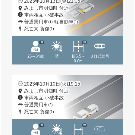
2023年10月13日(金)21:05
みよし市明知町 付近
車両相互 小破事故
普通乗用車
軽自動車
(1)
(1)
死亡
負傷
(0)
(1)
他
他
25～34歳
晴
幅5.5～
３灯式信号
9.0m
2023年10月10日(火)19:15
みよし市明知町 付近
車両相互 小破事故
普通乗用車
(2)
死亡
負傷
(0)
(1)
他
他