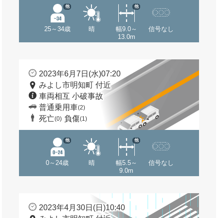
他
他
25～34歳
晴
幅9.0～
信号なし
13.0m
2023年6月7日(水)07:20
みよし市明知町 付近
車両相互 小破事故
普通乗用車
(2)
死亡
負傷
(0)
(1)
他
他
0～24歳
晴
幅5.5～
信号なし
9.0m
2023年4月30日(日)10:40