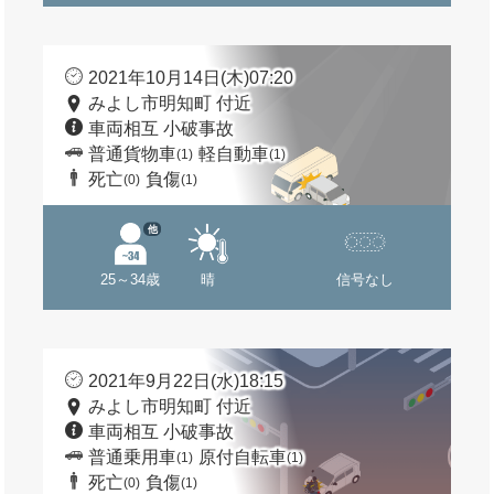
2021年10月14日(木)07:20
みよし市明知町 付近
車両相互 小破事故
普通貨物車
軽自動車
(1)
(1)
死亡
負傷
(0)
(1)
他
25～34歳
晴
信号なし
2021年9月22日(水)18:15
みよし市明知町 付近
車両相互 小破事故
普通乗用車
原付自転車
(1)
(1)
死亡
負傷
(0)
(1)