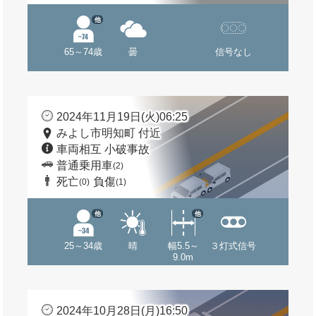
他
65～74歳
曇
信号なし
2024年11月19日(火)06:25
みよし市明知町 付近
車両相互 小破事故
普通乗用車
(2)
死亡
負傷
(0)
(1)
他
他
25～34歳
晴
幅5.5～
３灯式信号
9.0m
2024年10月28日(月)16:50