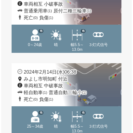
車両相互 小破事故
普通乗用車
原付二種二輪車
(1)
(1)
死亡
負傷
(0)
(1)
他
他
0～24歳
晴
幅5.5～
３灯式信号
13.0m
2024年2月14日(水)06:38
みよし市明知町 付近
車両相互 中破事故
軽自動車
普通自動二輪小
(1)
(1)
死亡
負傷
(0)
(1)
他
他
25～34歳
晴
幅5.5～
３灯式信号
13.0m