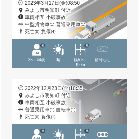
2023年3月17日(金)08:50
みよし市明知町 付近
車両相互 小破事故
中型貨物車
普通乗用車
(1)
(1)
死亡
負傷
(0)
(4)
他
他
35～44歳
晴
幅5.5～
信号なし
9.0m
2022年12月23日(金)18:35
みよし市明知町 付近
車両相互 小破事故
普通乗用車
自転車
(1)
(1)
死亡
負傷
(0)
(1)
他
他