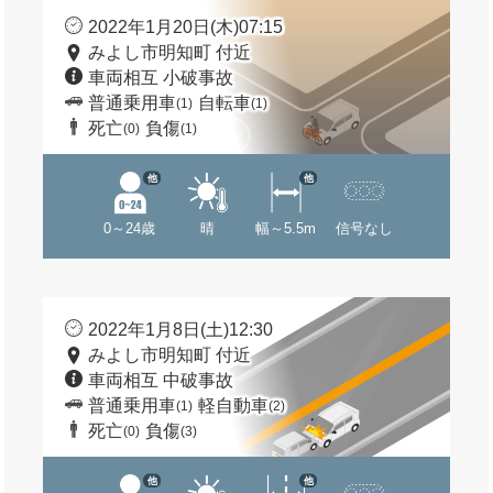
2022年1月20日(木)07:15
みよし市明知町 付近
車両相互 小破事故
普通乗用車
自転車
(1)
(1)
死亡
負傷
(0)
(1)
他
他
0～24歳
晴
幅～5.5m
信号なし
2022年1月8日(土)12:30
みよし市明知町 付近
車両相互 中破事故
普通乗用車
軽自動車
(1)
(2)
死亡
負傷
(0)
(3)
他
他