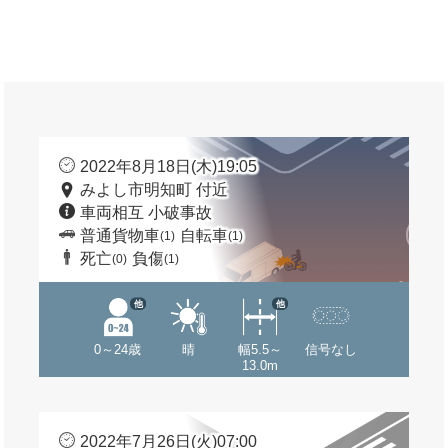
2022年8月18日(木)19:05
みよし市明知町 付近
車両相互 小破事故
普通貨物車
自転車
(1)
(1)
死亡
負傷
(0)
(1)
他
他
0～24歳
晴
幅5.5～
信号なし
13.0m
2022年7月26日(火)07:00