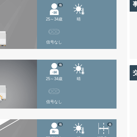
他
25～34歳
晴
信号なし
他
25～34歳
晴
信号なし
他
他