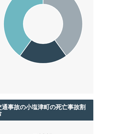
交通事故の小塩津町の死亡事故割
合