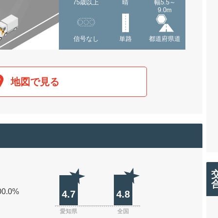
75歳以上
晴
幅5.5～
9.0m
信号なし
単路
都道府県道
地図で見る
00.0%
4.7
4.8
愛知県
全国