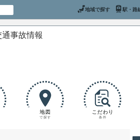
地域で探す
駅・路
交通事故情報
地図
こだわり
で探す
条件