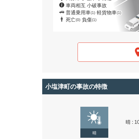
車両相互 小破事故
普通乗用車
軽貨物車
(1)
(1)
死亡
負傷
(0)
(1)
小塩津町の事故の特徴
晴 : 1
晴