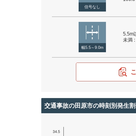
信号なし
5.5m
未満 :
幅5.5～9.0m
交通事故の田原市の時刻別発生割