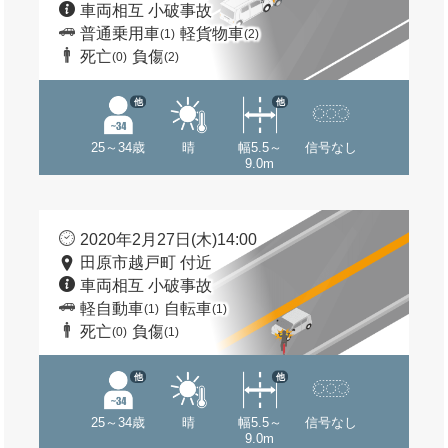
車両相互 小破事故
普通乗用車
軽貨物車
(1)
(2)
死亡
負傷
(0)
(2)
他
他
25～34歳
晴
幅5.5～
信号なし
9.0m
2020年2月27日(木)14:00
田原市越戸町 付近
車両相互 小破事故
軽自動車
自転車
(1)
(1)
死亡
負傷
(0)
(1)
他
他
25～34歳
晴
幅5.5～
信号なし
9.0m