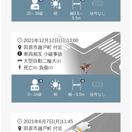
25～34歳
晴
幅3.5～
信号なし
5.5m
2021年12月12日(日)13:00
田原市越戸町 付近
車両相互 小破事故
大型自動二輪大
(2)
死亡
負傷
(0)
(2)
他
他
0～24歳
晴
幅～5.5m
信号なし
2021年6月7日(月)11:45
田原市越戸町 付近