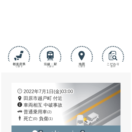
都道府県
沿線・駅
地図
こだわり
で探す
で探す
で探す
条件
2022年7月1日(金)03:00
田原市越戸町 付近
車両相互 中破事故
普通乗用車
(2)
死亡
負傷
(0)
(1)
他
他