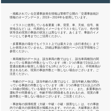
・掲載されている交通事故発生情報は警察庁公開の「交通事故統計
情報のオープンデータ」2019～2024年を使用しています。
・イラストに使用している各要素（車、背景、車、天候、信号、衝
突地点など）は、代表的なイメージをイラスト化しており、色や形
状等含め現実の事故の状況とは異なります。あくまで、事故のイメ
ージとして参考までにご活用ください。
・多重事故の場合でもイラスト上では最大２台（歩行者含む）まで
しか表現されていません。詳細は事故の個別ページの文字情報をご
参照ください。
・車両種別のデータは、該当車両の数ではなく、該当車両種別の関
わっている事故の件数となっています（例：1つの事故で2台以上の
普通自動車が衝突した場合でも1件とカウント）。また、不明車両が
含まれるため、現実の事故件数と一致しない場合がございます。ご
注意ください。
・年齢のデータは、該当年齢の人数ではなく、該当年齢人物の関わ
っている事故の件数となっています（例：1つの事故で2人以上の25
～34歳が関係している場合でも1件とカウント）。また、多重事故の
運転手や同乗者など、年齢不明の関係者も含まれるため、現実の事
故件数と一致しない場合がございます。ご注意ください。
・事故毎の損壊程度（大破・中破・小破・損害なし）は、その事故
内での最大の損壊程度が掲載されます。そのため、大破事故と表示