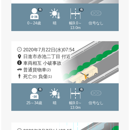
他
他
0～24歳
晴
幅9.0～
信号なし
13.0m
2020年7月22日(水)07:54
日進市赤池二丁目 付近
車両相互 小破事故
普通貨物車
(2)
死亡
負傷
(0)
(1)
他
他
25～34歳
晴
幅9.0～
信号なし
13.0m