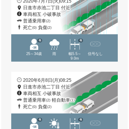
2020年7月7日(火)09:15
日進市赤池二丁目 付近
車両相互 小破事故
普通乗用車
(2)
死亡
負傷
(0)
(2)
他
他
25～34歳
雨
幅5.5～
信号なし
9.0m
2020年6月8日(月)08:25
日進市赤池二丁目 付近
車両相互 小破事故
普通乗用車
軽自動車
(2)
(1)
死亡
負傷
(0)
(2)
他
他