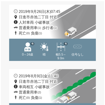
2019年9月26日(木)07:45
日進市赤池二丁目 付近
人対車両 小破事故
普通乗用車
歩行者
(1)
(1)
死亡
負傷
(0)
(1)
他
他
0～24歳
晴
幅5.5～
信号なし
9.0m
2019年8月9日(金)11:40
日進市赤池二丁目 付近
車両相互 小破事故
普通乗用車
(2)
死亡
負傷
(0)
(1)