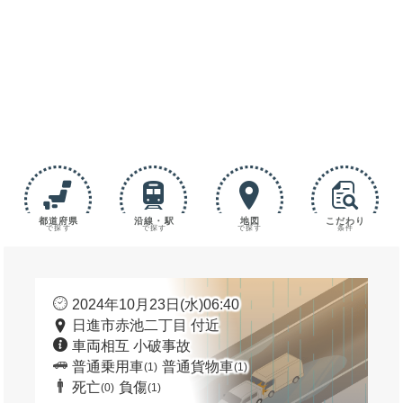
都道府県
沿線・駅
地図
こだわり
で探す
で探す
で探す
条件
2024年10月23日(水)06:40
日進市赤池二丁目 付近
車両相互 小破事故
普通乗用車
普通貨物車
(1)
(1)
死亡
負傷
(0)
(1)