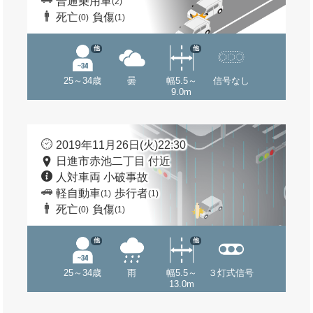
普通乗用車
(2)
死亡
負傷
(0)
(1)
他
他
25～34歳
曇
幅5.5～
信号なし
9.0m
2019年11月26日(火)22:30
日進市赤池二丁目 付近
人対車両 小破事故
軽自動車
歩行者
(1)
(1)
死亡
負傷
(0)
(1)
他
他
25～34歳
雨
幅5.5～
３灯式信号
13.0m