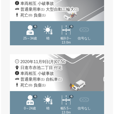
車両相互 小破事故
普通乗用車
大型自動二輪大
(1)
(1)
死亡
負傷
(0)
(1)
他
他
25～34歳
晴
幅9.0～
信号なし
13.0m
2020年11月9日(月)07:50
日進市赤池二丁目 付近
車両相互 小破事故
普通乗用車
自転車
(1)
(1)
死亡
負傷
(0)
(1)
他
他
0～24歳
晴
幅5.5～
信号なし
13.0m