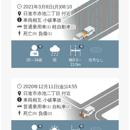
2021年3月8日(月)08:10
日進市赤池二丁目 付近
車両相互 小破事故
普通乗用車
軽自動車
(1)
(1)
死亡
負傷
(0)
(1)
他
他
25～34歳
雨
幅9.0～
信号なし
13.0m
2020年12月11日(金)14:55
日進市赤池二丁目 付近
車両相互 小破事故
普通乗用車
自転車
(1)
(2)
死亡
負傷
(0)
(2)
他
他