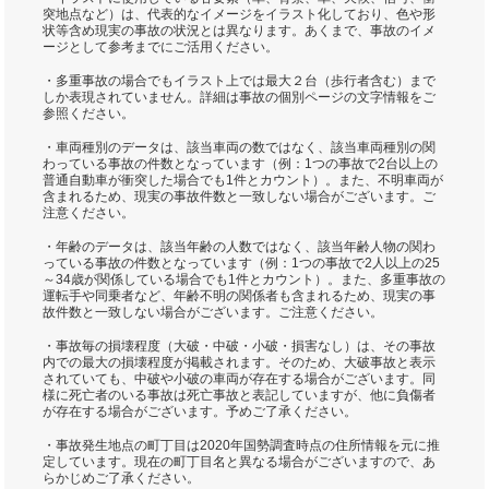
突地点など）は、代表的なイメージをイラスト化しており、色や形
状等含め現実の事故の状況とは異なります。あくまで、事故のイメ
ージとして参考までにご活用ください。
・多重事故の場合でもイラスト上では最大２台（歩行者含む）まで
しか表現されていません。詳細は事故の個別ページの文字情報をご
参照ください。
・車両種別のデータは、該当車両の数ではなく、該当車両種別の関
わっている事故の件数となっています（例：1つの事故で2台以上の
普通自動車が衝突した場合でも1件とカウント）。また、不明車両が
含まれるため、現実の事故件数と一致しない場合がございます。ご
注意ください。
・年齢のデータは、該当年齢の人数ではなく、該当年齢人物の関わ
っている事故の件数となっています（例：1つの事故で2人以上の25
～34歳が関係している場合でも1件とカウント）。また、多重事故の
運転手や同乗者など、年齢不明の関係者も含まれるため、現実の事
故件数と一致しない場合がございます。ご注意ください。
・事故毎の損壊程度（大破・中破・小破・損害なし）は、その事故
内での最大の損壊程度が掲載されます。そのため、大破事故と表示
されていても、中破や小破の車両が存在する場合がございます。同
様に死亡者のいる事故は死亡事故と表記していますが、他に負傷者
が存在する場合がございます。予めご了承ください。
・事故発生地点の町丁目は2020年国勢調査時点の住所情報を元に推
定しています。現在の町丁目名と異なる場合がございますので、あ
らかじめご了承ください。