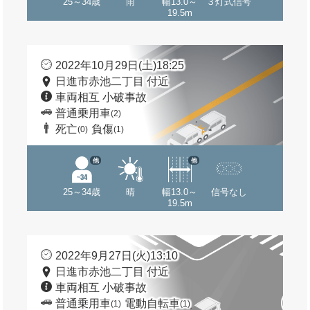
25～34歳
雨
幅13.0～
３灯式信号
19.5m
2022年10月29日(土)18:25
日進市赤池二丁目 付近
車両相互 小破事故
普通乗用車
(2)
死亡
負傷
(0)
(1)
他
他
25～34歳
晴
幅13.0～
信号なし
19.5m
2022年9月27日(火)13:10
日進市赤池二丁目 付近
車両相互 小破事故
普通乗用車
電動自転車
(1)
(1)