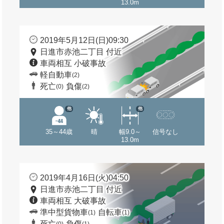
13.0m
2019年5月12日(日)09:30
日進市赤池二丁目 付近
車両相互 小破事故
軽自動車
(2)
死亡
負傷
(0)
(2)
他
他
35～44歳
晴
幅9.0～
信号なし
13.0m
2019年4月16日(火)04:50
日進市赤池二丁目 付近
車両相互 大破事故
準中型貨物車
自転車
(1)
(1)
死亡
負傷