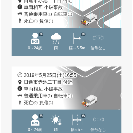
日進市赤池二丁目 付近
車両相互 小破事故
普通乗用車
自転車
(1)
(1)
死亡
負傷
(0)
(1)
他
他
0～24歳
雨
幅～5.5m
信号なし
2019年5月25日(土)16:55
日進市赤池二丁目 付近
車両相互 小破事故
普通乗用車
自転車
(1)
(1)
死亡
負傷
(0)
(1)
他
他
0～24歳
晴
幅5.5～
信号なし