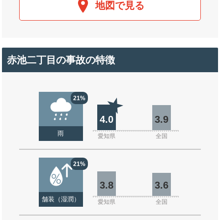
地図で見る
赤池二丁目の事故の特徴
21%
4.0
3.9
雨
愛知県
全国
21%
3.8
3.6
舗装（湿潤）
愛知県
全国