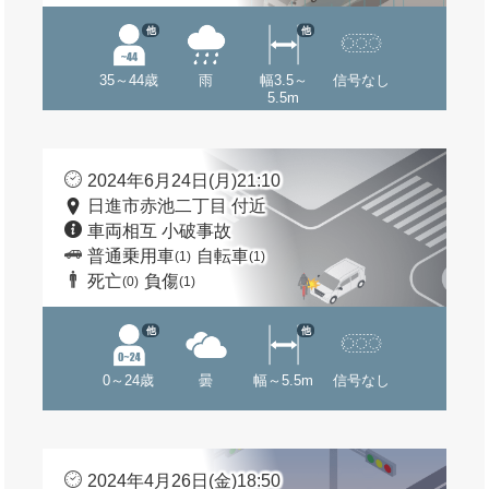
他
他
35～44歳
雨
幅3.5～
信号なし
5.5m
2024年6月24日(月)21:10
日進市赤池二丁目 付近
車両相互 小破事故
普通乗用車
自転車
(1)
(1)
死亡
負傷
(0)
(1)
他
他
0～24歳
曇
幅～5.5m
信号なし
2024年4月26日(金)18:50