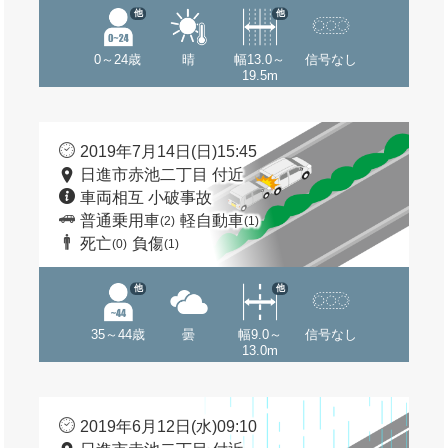
他
他
0～24歳
晴
幅13.0～
信号なし
19.5m
2019年7月14日(日)15:45
日進市赤池二丁目 付近
車両相互 小破事故
普通乗用車
軽自動車
(2)
(1)
死亡
負傷
(0)
(1)
他
他
35～44歳
曇
幅9.0～
信号なし
13.0m
2019年6月12日(水)09:10