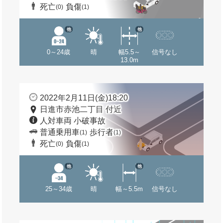
死亡
負傷
(0)
(1)
他
他
0～24歳
晴
幅5.5～
信号なし
13.0m
2022年2月11日(金)18:20
日進市赤池二丁目 付近
人対車両 小破事故
普通乗用車
歩行者
(1)
(1)
死亡
負傷
(0)
(1)
他
他
25～34歳
晴
幅～5.5m
信号なし