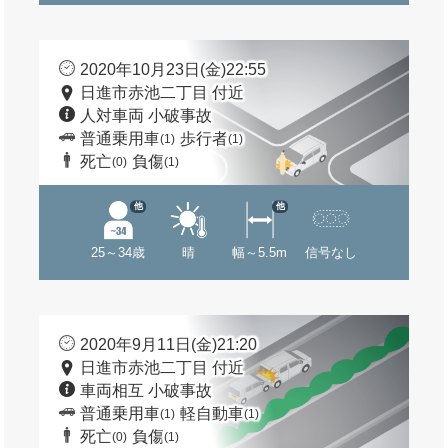
2020年10月23日(金)22:55
日進市赤池二丁目 付近
人対車両 小破事故
普通乗用車
歩行者
(1)
(1)
死亡
負傷
(0)
(1)
他
他
25～34歳
晴
幅～5.5m
信号なし
2020年9月11日(金)21:20
日進市赤池二丁目 付近
車両相互 小破事故
普通乗用車
軽自動車
(1)
(1)
死亡
負傷
(0)
(1)