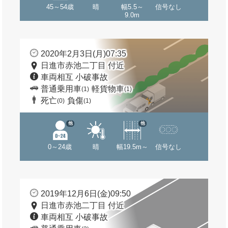
45～54歳
晴
幅5.5～
信号なし
9.0m
2020年2月3日(月)07:35
日進市赤池二丁目 付近
車両相互 小破事故
普通乗用車
軽貨物車
(1)
(1)
死亡
負傷
(0)
(1)
他
他
0～24歳
晴
幅19.5m～
信号なし
2019年12月6日(金)09:50
日進市赤池二丁目 付近
車両相互 小破事故