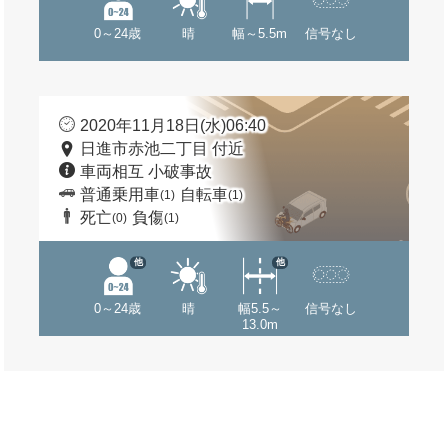
0～24歳
晴
幅～5.5m
信号なし
2020年11月18日(水)06:40
日進市赤池二丁目 付近
車両相互 小破事故
普通乗用車
自転車
(1)
(1)
死亡
負傷
(0)
(1)
他
他
0～24歳
晴
幅5.5～
信号なし
13.0m