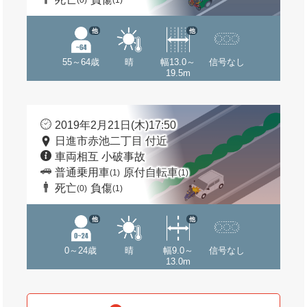
(0)
(1)
他
他
55～64歳
晴
幅13.0～
信号なし
19.5m
2019年2月21日(木)17:50
日進市赤池二丁目 付近
車両相互 小破事故
普通乗用車
原付自転車
(1)
(1)
死亡
負傷
(0)
(1)
他
他
0～24歳
晴
幅9.0～
信号なし
13.0m