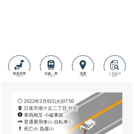
都道府県
沿線・駅
地図
こだわり
で探す
で探す
で探す
条件
2022年2月8日(火)07:50
日進市南ケ丘二丁目 付近
車両相互 小破事故
普通乗用車
自転車
(1)
(1)
死亡
負傷
(0)
(1)