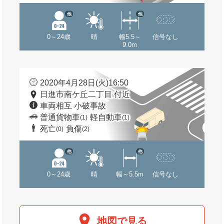
他
他
0～24歳
晴
幅5.5～
信号なし
9.0m
2020年4月28日(火)16:50
日進市南ケ丘二丁目 付近
車両相互 小破事故
普通貨物車
軽自動車
(1)
(1)
死亡
負傷
(0)
(2)
他
他
0～24歳
晴
幅～5.5m
信号なし
地図で見る