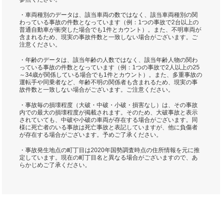
・車両種別のデータは、該当車両の数ではなく、該当車両種別の関
わっている事故の件数となっています（例：1つの事故で2台以上の
普通自動車が衝突した場合でも1件とカウント）。また、不明車両が
含まれるため、現実の事故件数と一致しない場合がございます。ご
注意ください。
・年齢のデータは、該当年齢の人数ではなく、該当年齢人物の関わ
っている事故の件数となっています（例：1つの事故で2人以上の25
～34歳が関係している場合でも1件とカウント）。また、多重事故の
運転手や同乗者など、年齢不明の関係者も含まれるため、現実の事
故件数と一致しない場合がございます。ご注意ください。
・事故毎の損壊程度（大破・中破・小破・損害なし）は、その事故
内での最大の損壊程度が掲載されます。そのため、大破事故と表示
されていても、中破や小破の車両が存在する場合がございます。同
様に死亡者のいる事故は死亡事故と表記していますが、他に負傷者
が存在する場合がございます。予めご了承ください。
・事故発生地点の町丁目は2020年国勢調査時点の住所情報を元に推
定しています。現在の町丁目名と異なる場合がございますので、あ
らかじめご了承ください。