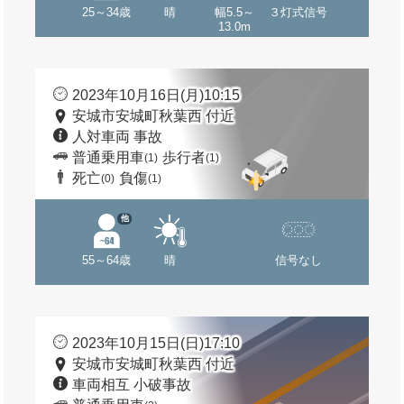
25～34歳
晴
幅5.5～
３灯式信号
13.0m
2023年10月16日(月)10:15
安城市安城町秋葉西 付近
人対車両 事故
普通乗用車
歩行者
(1)
(1)
死亡
負傷
(0)
(1)
他
55～64歳
晴
信号なし
2023年10月15日(日)17:10
安城市安城町秋葉西 付近
車両相互 小破事故