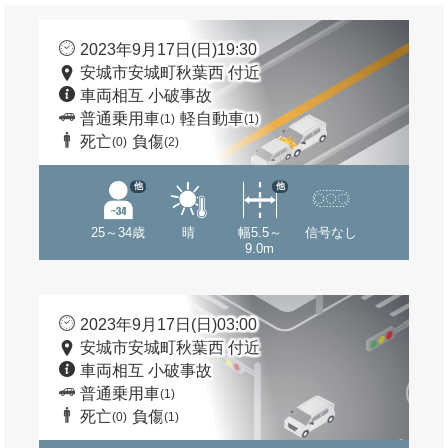
2023年9月17日(日)19:30
安城市安城町秋葉西 付近
車両相互 小破事故
普通乗用車
軽自動車
(1)
(1)
死亡
負傷
(0)
(2)
他
他
25～34歳
晴
幅5.5～
信号なし
9.0m
2023年9月17日(日)03:00
安城市安城町秋葉西 付近
車両相互 小破事故
普通乗用車
(1)
死亡
負傷
(0)
(1)