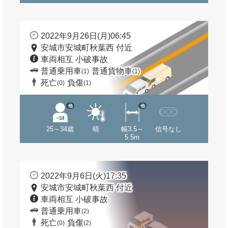
2022年9月26日(月)06:45
安城市安城町秋葉西 付近
車両相互 小破事故
普通乗用車
普通貨物車
(1)
(1)
死亡
負傷
(0)
(1)
他
他
25～34歳
晴
幅3.5～
信号なし
5.5m
2022年9月6日(火)17:35
安城市安城町秋葉西 付近
車両相互 小破事故
普通乗用車
(2)
死亡
負傷
(0)
(2)