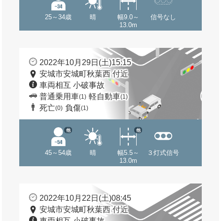
25～34歳
晴
幅9.0～
信号なし
13.0m
2022年10月29日(土)15:15
安城市安城町秋葉西 付近
車両相互 小破事故
普通乗用車
軽自動車
(1)
(1)
死亡
負傷
(0)
(1)
他
他
45～54歳
晴
幅5.5～
３灯式信号
13.0m
2022年10月22日(土)08:45
安城市安城町秋葉西 付近
車両相互 小破事故