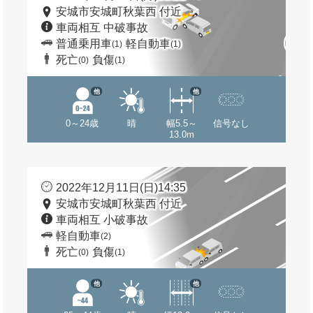
安城市安城町秋葉西 付近
車両相互 中破事故
普通乗用車
軽自動車
(1)
(1)
死亡
負傷
(0)
(1)
他
他
0～24歳
晴
幅5.5～
信号なし
13.0m
2022年12月11日(日)14:35
安城市安城町秋葉西 付近
車両相互 小破事故
軽自動車
(2)
死亡
負傷
(0)
(1)
他
他