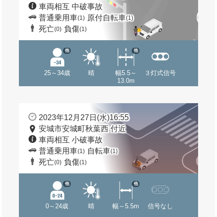
車両相互 中破事故
普通乗用車
原付自転車
(1)
(1)
死亡
負傷
(0)
(1)
他
他
25～34歳
晴
幅5.5～
３灯式信号
13.0m
2023年12月27日(水)16:55
安城市安城町秋葉西 付近
車両相互 小破事故
普通乗用車
自転車
(1)
(1)
死亡
負傷
(0)
(1)
他
他
0～24歳
晴
幅～5.5m
信号なし