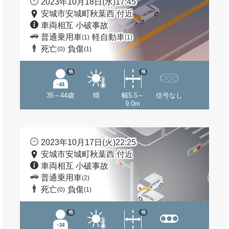
2023年10月18日(水)17:45
安城市安城町秋葉西 付近
車両相互 小破事故
普通乗用車
軽自動車
(1)
(1)
死亡
負傷
(0)
(1)
他
他
35～44歳
晴
幅5.5～
信号なし
9.0m
2023年10月17日(火)22:25
安城市安城町秋葉西 付近
車両相互 小破事故
普通乗用車
(2)
死亡
負傷
(0)
(1)
他
他