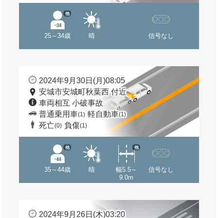
他
25～34歳
晴
信号なし
2024年9月30日(月)08:05
安城市安城町秋葉西 付近
車両相互 小破事故
普通乗用車
軽自動車
(1)
(1)
死亡
負傷
(0)
(1)
他
他
35～44歳
晴
幅5.5～
信号なし
9.0m
2024年9月26日(木)03:20