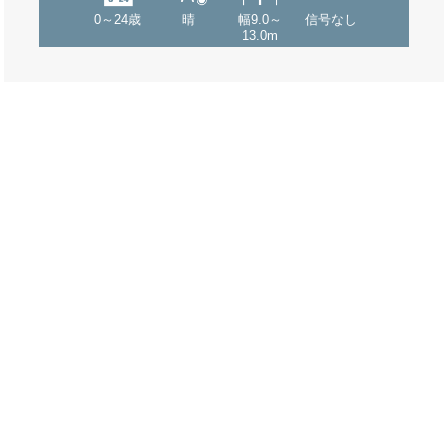
0～24歳
晴
幅9.0～
信号なし
13.0m