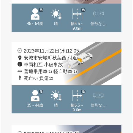
他
他
45～54歳
晴
幅5.5～
信号なし
9.0m
2023年11月22日(水)12:05
安城市安城町秋葉西 付近
車両相互 小破事故
普通乗用車
軽自動車
(1)
(1)
死亡
負傷
(0)
(2)
他
他
35～44歳
晴
幅5.5～
信号なし
9.0m