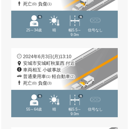
死亡
負傷
(0)
(1)
他
他
25～34歳
晴
幅5.5～
信号なし
9.0m
2024年6月3日(月)13:10
安城市安城町秋葉西 付近
車両相互 小破事故
普通乗用車
軽自動車
(1)
(2)
死亡
負傷
(0)
(3)
他
他
55～64歳
晴
幅5.5～
信号なし
9.0m