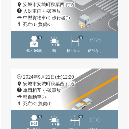
安城市安城町秋葉西 付近
人対車両 小破事故
中型貨物車
歩行者
(1)
(1)
死亡
負傷
(1)
(0)
他
他
45～54歳
晴
幅～5.5m
信号なし
2024年9月21日(土)12:20
安城市安城町秋葉西 付近
車両相互 小破事故
軽自動車
(2)
死亡
負傷
(0)
(1)
他
他