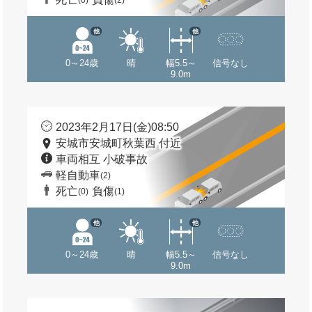
(0)
(2)
他
他
0～24歳
晴
幅5.5～
信号なし
9.0m
2023年2月17日(金)08:50
安城市安城町秋葉西 付近
車両相互 小破事故
軽自動車
(2)
死亡
負傷
(0)
(1)
他
他
0～24歳
晴
幅5.5～
信号なし
9.0m