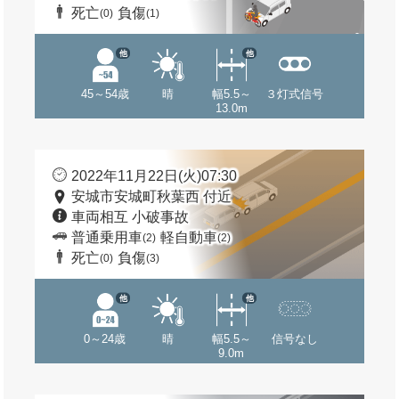
死亡
負傷
(0)
(1)
他
他
45～54歳
晴
幅5.5～
３灯式信号
13.0m
2022年11月22日(火)07:30
安城市安城町秋葉西 付近
車両相互 小破事故
普通乗用車
軽自動車
(2)
(2)
死亡
負傷
(0)
(3)
他
他
0～24歳
晴
幅5.5～
信号なし
9.0m