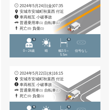
2024年5月24日(金)07:35
安城市安城町秋葉西 付近
車両相互 小破事故
普通乗用車
自転車
(1)
(1)
死亡
負傷
(0)
(1)
他
他
0～24歳
晴
幅3.5～
信号なし
5.5m
2024年5月22日(水)16:15
安城市安城町秋葉西 付近
車両相互 小破事故
普通乗用車
自転車
(1)
(1)
死亡
負傷
(0)
(1)
他
他