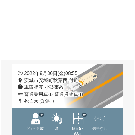
2022年9月30日(金)08:55
安城市安城町秋葉西 付近
車両相互 小破事故
普通乗用車
普通貨物車
(1)
(1)
死亡
負傷
(0)
(1)
他
他
25～34歳
晴
幅5.5～
信号なし
9.0m