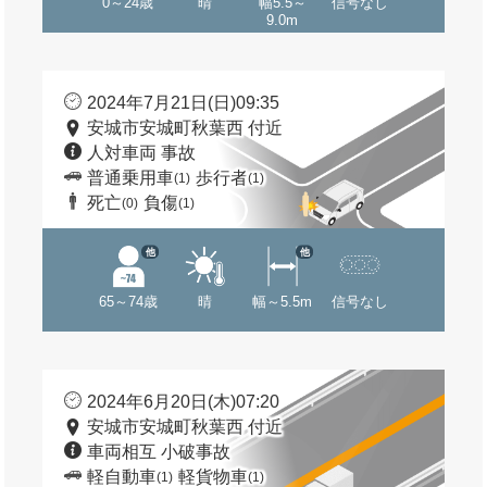
0～24歳
晴
幅5.5～
信号なし
9.0m
2024年7月21日(日)09:35
安城市安城町秋葉西 付近
人対車両 事故
普通乗用車
歩行者
(1)
(1)
死亡
負傷
(0)
(1)
他
他
65～74歳
晴
幅～5.5m
信号なし
2024年6月20日(木)07:20
安城市安城町秋葉西 付近
車両相互 小破事故
軽自動車
軽貨物車
(1)
(1)