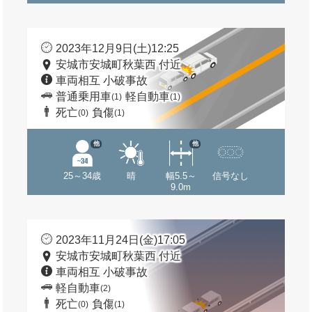
2023年12月9日(土)12:25
安城市安城町秋葉西 付近
車両相互 小破事故
普通乗用車
軽自動車
(1)
(1)
死亡
負傷
(0)
(1)
他
他
25～34歳
晴
幅5.5～
信号なし
9.0m
2023年11月24日(金)17:05
安城市安城町秋葉西 付近
車両相互 小破事故
軽自動車
(2)
死亡
負傷
(0)
(1)