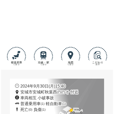
都道府県
沿線・駅
地図
こだわり
で探す
で探す
で探す
条件
2024年9月30日(月)15:40
安城市安城町秋葉西ののそ 付近
車両相互 小破事故
普通乗用車
軽自動車
(1)
(1)
死亡
負傷
(0)
(1)