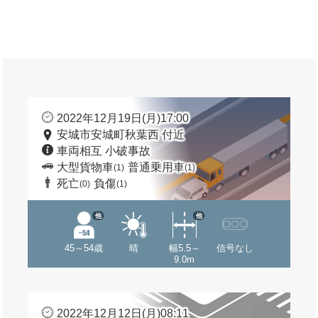
2022年12月19日(月)17:00
安城市安城町秋葉西 付近
車両相互 小破事故
大型貨物車
普通乗用車
(1)
(1)
死亡
負傷
(0)
(1)
他
他
45～54歳
晴
幅5.5～
信号なし
9.0m
2022年12月12日(月)08:11