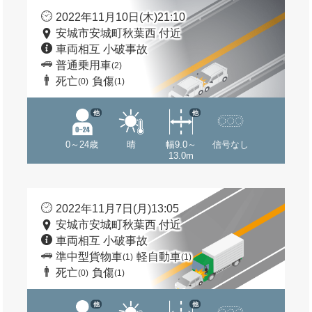
2022年11月10日(木)21:10
安城市安城町秋葉西 付近
車両相互 小破事故
普通乗用車
(2)
死亡
負傷
(0)
(1)
他
他
0～24歳
晴
幅9.0～
信号なし
13.0m
2022年11月7日(月)13:05
安城市安城町秋葉西 付近
車両相互 小破事故
準中型貨物車
軽自動車
(1)
(1)
死亡
負傷
(0)
(1)
他
他