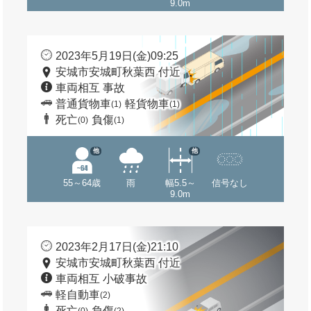
9.0m
2023年5月19日(金)09:25
安城市安城町秋葉西 付近
車両相互 事故
普通貨物車
軽貨物車
(1)
(1)
死亡
負傷
(0)
(1)
他
他
55～64歳
雨
幅5.5～
信号なし
9.0m
2023年2月17日(金)21:10
安城市安城町秋葉西 付近
車両相互 小破事故
軽自動車
(2)
死亡
負傷