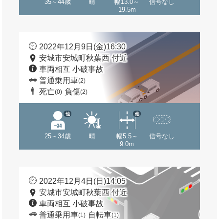
35～44歳
晴
幅13.0～
信号なし
19.5m
2022年12月9日(金)16:30
安城市安城町秋葉西 付近
車両相互 小破事故
普通乗用車
(2)
死亡
負傷
(0)
(2)
他
他
25～34歳
晴
幅5.5～
信号なし
9.0m
2022年12月4日(日)14:05
安城市安城町秋葉西 付近
車両相互 小破事故
普通乗用車
自転車
(1)
(1)