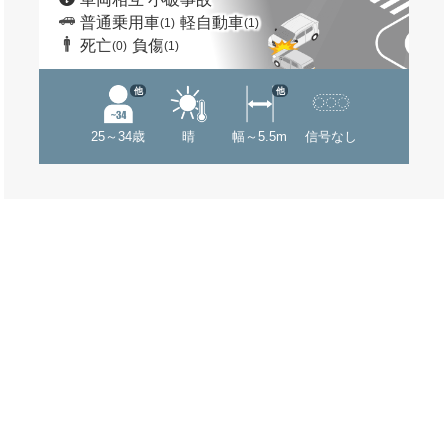
普通乗用車
軽自動車
(1)
(1)
死亡
負傷
(0)
(1)
他
他
25～34歳
晴
幅～5.5m
信号なし