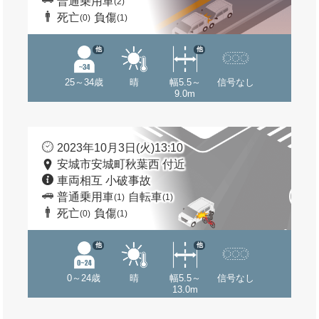
普通乗用車
(2)
死亡
負傷
(0)
(1)
他
他
25～34歳
晴
幅5.5～
信号なし
9.0m
2023年10月3日(火)13:10
安城市安城町秋葉西 付近
車両相互 小破事故
普通乗用車
自転車
(1)
(1)
死亡
負傷
(0)
(1)
他
他
0～24歳
晴
幅5.5～
信号なし
13.0m