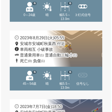
他
他
0～24歳
晴
幅5.5～
３灯式信号
13.0m
2023年8月29日(火)05:55
安城市安城町秋葉西 付近
車両相互 小破事故
普通乗用車
普通自動二輪小
(1)
(1)
死亡
負傷
(0)
(1)
他
他
45～54歳
晴
幅5.5～
信号なし
13.0m
2023年7月7日(金)18:50