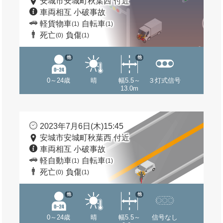
安城市安城町秋葉西 付近
車両相互 小破事故
軽貨物車
自転車
(1)
(1)
死亡
負傷
(0)
(1)
他
他
0～24歳
晴
幅5.5～
３灯式信号
13.0m
2023年7月6日(木)15:45
安城市安城町秋葉西 付近
車両相互 小破事故
軽自動車
自転車
(1)
(1)
死亡
負傷
(0)
(1)
他
他
0～24歳
晴
幅5.5～
信号なし