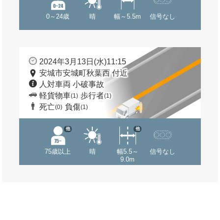
0～24歳
晴
幅～5.5m
信号なし
2024年3月13日(水)11:15
安城市安城町秋葉西 付近
人対車両 小破事故
軽貨物車
歩行者
(1)
(1)
死亡
負傷
(0)
(1)
他
他
75歳以上
晴
幅5.5～
信号なし
9.0m