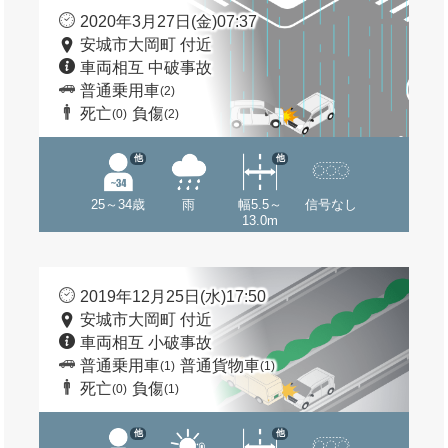
2020年3月27日(金)07:37
安城市大岡町 付近
車両相互 中破事故
普通乗用車
(2)
死亡
負傷
(0)
(2)
他
他
25～34歳
雨
幅5.5～
信号なし
13.0m
2019年12月25日(水)17:50
安城市大岡町 付近
車両相互 小破事故
普通乗用車
普通貨物車
(1)
(1)
死亡
負傷
(0)
(1)
他
他