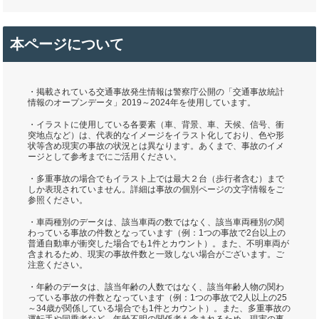
本ページについて
・掲載されている交通事故発生情報は警察庁公開の「交通事故統計
情報のオープンデータ」2019～2024年を使用しています。
・イラストに使用している各要素（車、背景、車、天候、信号、衝
突地点など）は、代表的なイメージをイラスト化しており、色や形
状等含め現実の事故の状況とは異なります。あくまで、事故のイメ
ージとして参考までにご活用ください。
・多重事故の場合でもイラスト上では最大２台（歩行者含む）まで
しか表現されていません。詳細は事故の個別ページの文字情報をご
参照ください。
・車両種別のデータは、該当車両の数ではなく、該当車両種別の関
わっている事故の件数となっています（例：1つの事故で2台以上の
普通自動車が衝突した場合でも1件とカウント）。また、不明車両が
含まれるため、現実の事故件数と一致しない場合がございます。ご
注意ください。
・年齢のデータは、該当年齢の人数ではなく、該当年齢人物の関わ
っている事故の件数となっています（例：1つの事故で2人以上の25
～34歳が関係している場合でも1件とカウント）。また、多重事故の