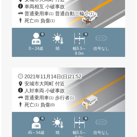
車両相互 小破事故
普通乗用車
普通自動二輪小
(1)
(1)
死亡
負傷
(0)
(1)
他
他
0～24歳
晴
幅5.5～
信号なし
9.0m
2021年11月14日(日)21:52
安城市大岡町 付近
人対車両 小破事故
普通乗用車
歩行者
(1)
(1)
死亡
負傷
(1)
(0)
他
他
45～54歳
晴
幅5.5～
信号なし