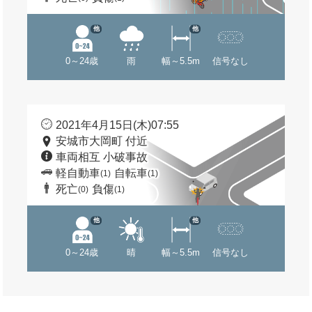
他
他
0～24歳
雨
幅～5.5m
信号なし
2021年4月15日(木)07:55
安城市大岡町 付近
車両相互 小破事故
軽自動車
自転車
(1)
(1)
死亡
負傷
(0)
(1)
他
他
0～24歳
晴
幅～5.5m
信号なし