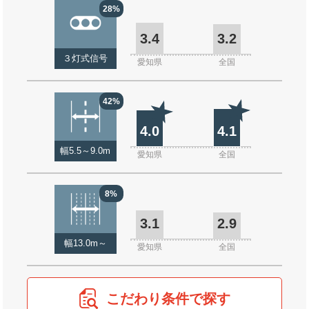
28%
3.4
3.2
３灯式信号
愛知県
全国
42%
4.0
4.1
幅5.5～9.0m
愛知県
全国
8%
3.1
2.9
幅13.0m～
愛知県
全国
こだわり条件で探す