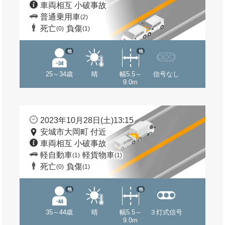
車両相互 小破事故
普通乗用車
(2)
死亡
負傷
(0)
(1)
他
他
25～34歳
晴
幅5.5～
信号なし
9.0m
2023年10月28日(土)13:15
安城市大岡町 付近
車両相互 小破事故
軽自動車
軽貨物車
(1)
(1)
死亡
負傷
(0)
(1)
他
他
35～44歳
晴
幅5.5～
３灯式信号
9.0m