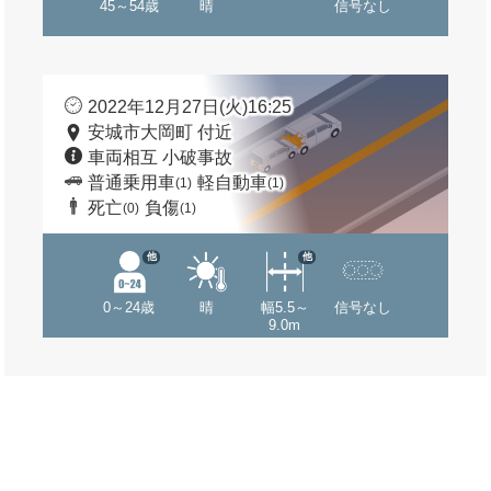
45～54歳
晴
信号なし
2022年12月27日(火)16:25
安城市大岡町 付近
車両相互 小破事故
普通乗用車
軽自動車
(1)
(1)
死亡
負傷
(0)
(1)
他
他
0～24歳
晴
幅5.5～
信号なし
9.0m