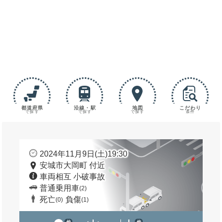
都道府県
沿線・駅
地図
こだわり
で探す
で探す
で探す
条件
2024年11月9日(土)19:30
安城市大岡町 付近
車両相互 小破事故
普通乗用車
(2)
死亡
負傷
(0)
(1)
他
他