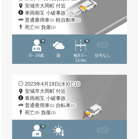
安城市大岡町 付近
車両相互 小破事故
普通乗用車
軽自動車
(1)
(1)
死亡
負傷
(0)
(1)
他
他
0～24歳
曇
幅9.0～
信号なし
13.0m
2023年4月19日(水)07:10
安城市大岡町 付近
車両相互 小破事故
普通乗用車
自転車
(1)
(1)
死亡
負傷
(0)
(1)
他