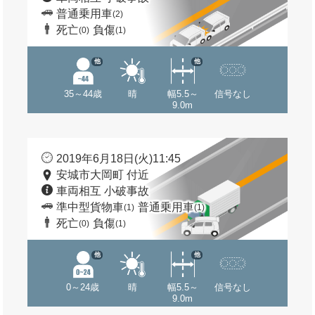
普通乗用車
(2)
死亡
負傷
(0)
(1)
他
他
35～44歳
晴
幅5.5～
信号なし
9.0m
2019年6月18日(火)11:45
安城市大岡町 付近
車両相互 小破事故
準中型貨物車
普通乗用車
(1)
(1)
死亡
負傷
(0)
(1)
他
他
0～24歳
晴
幅5.5～
信号なし
9.0m