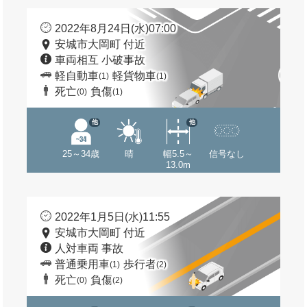
2022年8月24日(水)07:00
安城市大岡町 付近
車両相互 小破事故
軽自動車
軽貨物車
(1)
(1)
死亡
負傷
(0)
(1)
他
他
25～34歳
晴
幅5.5～
信号なし
13.0m
2022年1月5日(水)11:55
安城市大岡町 付近
人対車両 事故
普通乗用車
歩行者
(1)
(2)
死亡
負傷
(0)
(2)