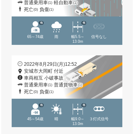
普通乗用車
軽自動車
(1)
(1)
死亡
負傷
(0)
(1)
他
他
65～74歳
雨
幅5.5～
信号なし
13.0m
2022年8月29日(月)12:52
安城市大岡町 付近
車両相互 小破事故
普通乗用車
普通貨物車
(1)
(1)
死亡
負傷
(0)
(1)
他
他
45～54歳
晴
幅9.0～
３灯式信号
13.0m