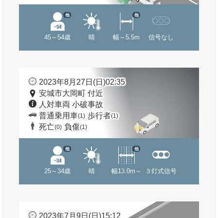
他
他
45～54歳
晴
幅～5.5m
信号なし
2023年8月27日(日)02:35
安城市大岡町 付近
人対車両 小破事故
普通乗用車
歩行者
(1)
(1)
死亡
負傷
(0)
(1)
他
他
25～34歳
晴
幅13.0m～
３灯式信号
2023年7月9日(日)15:12