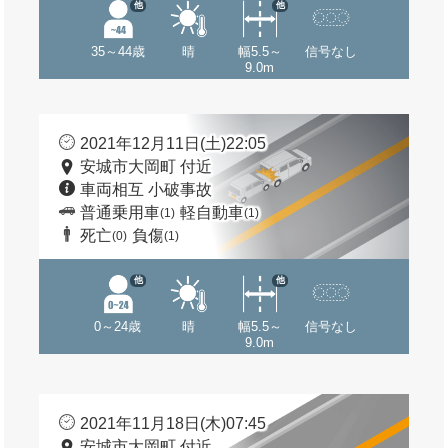
他
他
35～44歳
晴
幅5.5～
信号なし
9.0m
2021年12月11日(土)22:05
安城市大岡町 付近
車両相互 小破事故
普通乗用車
軽自動車
(1)
(1)
死亡
負傷
(0)
(1)
他
他
0～24歳
晴
幅5.5～
信号なし
9.0m
2021年11月18日(木)07:45
安城市大岡町 付近