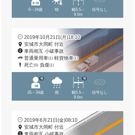
0～24歳
晴
幅5.5～
信号なし
9.0m
2019年10月21日(月)18:10
安城市大岡町 付近
車両相互 小破事故
普通乗用車
軽貨物車
(1)
(1)
死亡
負傷
(0)
(1)
他
他
25～34歳
雨
幅5.5～
信号なし
9.0m
2019年6月21日(金)08:10
安城市大岡町 付近
車両相互 小破事故