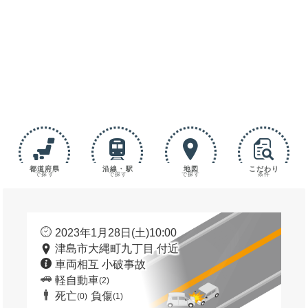
都道府県
沿線・駅
地図
こだわり
で探す
で探す
で探す
条件
2023年1月28日(土)10:00
津島市大縄町九丁目 付近
車両相互 小破事故
軽自動車
(2)
死亡
負傷
(0)
(1)