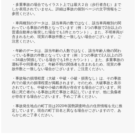
・多重事故の場合でもイラスト上では最大２台（歩行者含む）まで
しか表現されていません。詳細は事故の個別ページの文字情報をご
参照ください。
・車両種別のデータは、該当車両の数ではなく、該当車両種別の関
わっている事故の件数となっています（例：1つの事故で2台以上の
普通自動車が衝突した場合でも1件とカウント）。また、不明車両が
含まれるため、現実の事故件数と一致しない場合がございます。ご
注意ください。
・年齢のデータは、該当年齢の人数ではなく、該当年齢人物の関わ
っている事故の件数となっています（例：1つの事故で2人以上の25
～34歳が関係している場合でも1件とカウント）。また、多重事故の
運転手や同乗者など、年齢不明の関係者も含まれるため、現実の事
故件数と一致しない場合がございます。ご注意ください。
・事故毎の損壊程度（大破・中破・小破・損害なし）は、その事故
内での最大の損壊程度が掲載されます。そのため、大破事故と表示
されていても、中破や小破の車両が存在する場合がございます。同
様に死亡者のいる事故は死亡事故と表記していますが、他に負傷者
が存在する場合がございます。予めご了承ください。
・事故発生地点の町丁目は2020年国勢調査時点の住所情報を元に推
定しています。現在の町丁目名と異なる場合がございますので、あ
らかじめご了承ください。