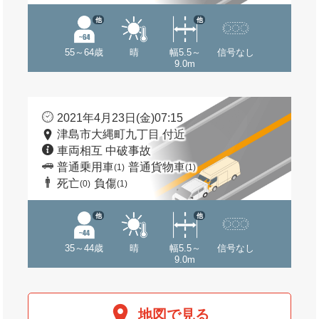
他
他
55～64歳
晴
幅5.5～
信号なし
9.0m
2021年4月23日(金)07:15
津島市大縄町九丁目 付近
車両相互 中破事故
普通乗用車
普通貨物車
(1)
(1)
死亡
負傷
(0)
(1)
他
他
35～44歳
晴
幅5.5～
信号なし
9.0m
地図で見る